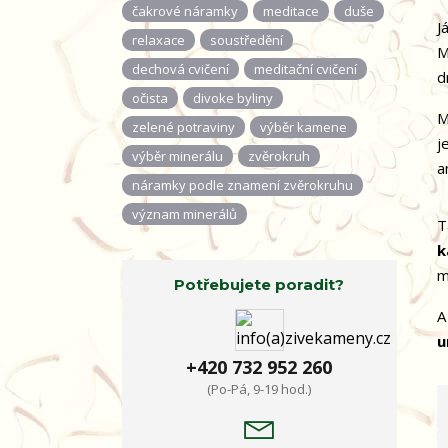
čakrové náramky
meditace
duše
J
relaxace
soustředění
M
dechová cvičení
meditační cvičení
d
očista
divoke byliny
M
zelené potraviny
výběr kamene
j
výběr minerálu
zvěrokruh
a
náramky podle znamení zvěrokruhu
význam minerálů
T
k
m
Potřebujete poradit?
A
u
+420 732 952 260
(Po-Pá, 9-19 hod.)