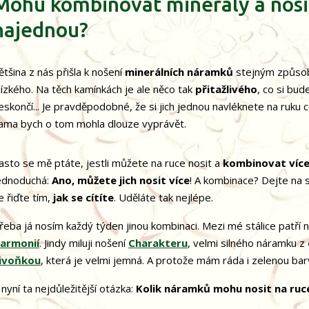
Mohu kombinovat minerály a nosi
najednou?
ětšina z nás přišla k nošení
minerálních náramků
stejným způsob
lízkého. Na těch kamínkách je ale něco tak
přitažlivého
, co si bud
eskončí... Je pravděpodobné, že si jich jednou navléknete na ruku
ama bych o tom mohla dlouze vyprávět.
asto se mě ptáte, jestli můžete na ruce nosit a
kombinovat víc
ednoduchá:
Ano, můžete jich nosit více
! A kombinace? Dejte na 
e řiďte tím,
jak se cítíte
. Uděláte tak nejlépe.
řeba já nosím každý týden jinou kombinaci. Mezi mé stálice patří
armonií
. Jindy miluji nošení
Charakteru
, velmi silného náramku z
ivoňkou
, která je velmi jemná. A protože mám ráda i zelenou ba
 nyní ta nejdůležitější otázka:
Kolik náramků mohu nosit na ruc