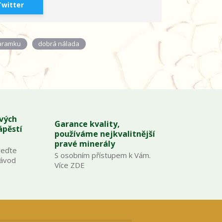
Twitter
aramku
dobrá nálada
ových
Garance kvality,
ápěstí
používáme nejkvalitnější
pravé minerály
veďte
S osobním přístupem k Vám.
Návod
Více ZDE