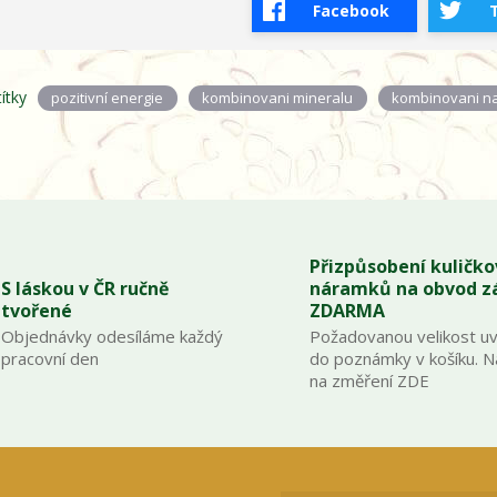
Facebook
títky
pozitivní energie
kombinovani mineralu
kombinovani n
Přizpůsobení kuličk
S láskou v ČR ručně
náramků na obvod z
tvořené
ZDARMA
Objednávky odesíláme každý
Požadovanou velikost u
pracovní den
do poznámky v košíku. 
na změření ZDE