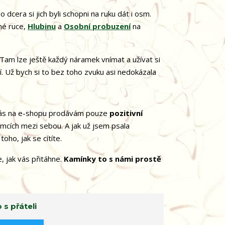
o dcera si jich byli schopni na ruku dát i osm.
né ruce,
Hlubinu
a
Osobní probuzení
na
Tam lze ještě každý náramek vnímat a užívat si
í. Už bych si to bez toho zvuku asi nedokázala
nás na e-shopu prodávám pouze
pozitivní
ramcích mezi sebou. A jak už jsem psala
oho, jak se cítíte.
, jak vás přitáhne.
Kamínky to s námi prostě
 s přáteli