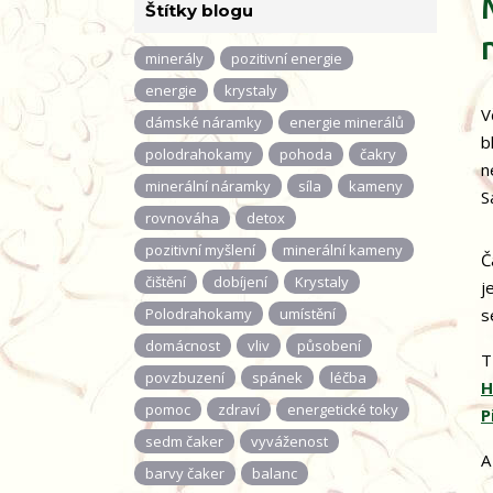
Štítky blogu
minerály
pozitivní energie
energie
krystaly
V
dámské náramky
energie minerálů
b
polodrahokamy
pohoda
čakry
n
minerální náramky
síla
kameny
S
rovnováha
detox
pozitivní myšlení
minerální kameny
Č
čištění
dobíjení
Krystaly
j
Polodrahokamy
umístění
s
domácnost
vliv
působení
T
povzbuzení
spánek
léčba
H
pomoc
zdraví
energetické toky
P
sedm čaker
vyváženost
A
barvy čaker
balanc