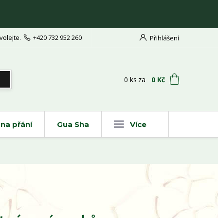
volejte.
+420 732 952 260
Přihlášení
t
0
ks
za
0 Kč
na přání
Gua Sha
Více