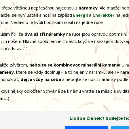
á třeba většinou nepřesáhnu najednou
3 náramky
. Ale manžel neb
anžel se nyní ustálil a nosí na zápěstí
Energii
a
Charakter
na jed
ruhé. Nedávno je kvůli hodinkám nosil i na jedné ruce.
usím říci, že
dva až tři náramky
na ruce jsou opravdu optimální. 
ejich nošení. Hlavně spolu jemně chrastí, když se navzájem dotýkaj
ni představit :)
akže závěrem,
nebojte se kombinovat minerální kameny
! U 
ameny
, které se vždy doplňují – a to nejen v náramku, ale i v ná
nohokrát,
dejte vždy na sebe
a nebojte se nosit náramky podle t
 když nějaký odložíte? Schválně se k němu vraťte za měsíc a uvidíte
mí.
:)
Líbil se článek? Sdílejte ho