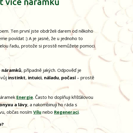
t více náramků
em. Ten první jste obdrželi darem od někoho
eme povídat :) A je jasné, že u jednoho to
 celou řadu, protože si prostě nemůžete pomoci.
e náramků
, případně jakých. Odpověď je
svůj
instinkt
,
intuici
,
náladu
,
počasí
– prostě
 náramek
Energie
. Často ho doplňuji křišťálovou
onyxu a lávy
, a nakombinuji ho ráda s
rvu, občas nosím
Vílu
nebo
Regeneraci
.
e?