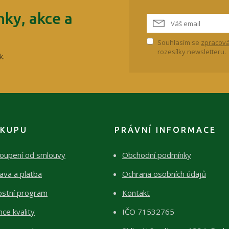
ky, akce a
Souhlasím se
zpracová
rozesílky newsletteru.
k.
ÁKUPU
PRÁVNÍ INFORMACE
oupení od smlouvy
Obchodní podmínky
ava a platba
Ochrana osobních údajů
ostní program
Kontakt
ce kvality
IČO 71532765