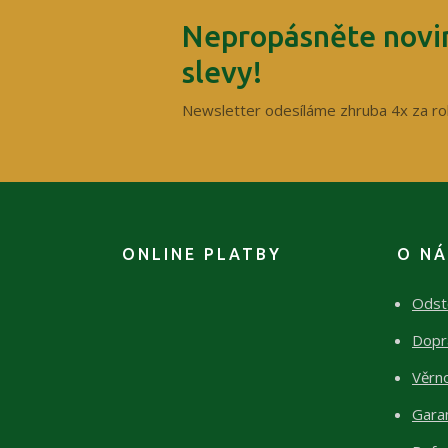
Nepropásněte novin
slevy!
Newsletter odesíláme zhruba 4x za ro
ONLINE PLATBY
O N
Odst
Dopr
Věrn
Garan