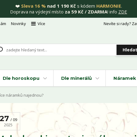
❤️
Sleva 16 %
nad 1 190 Kč
s kódem
HARMONIE
.
Doprava na výdejní místo
za 59 Kč / ZDARMA
! info
ZDE
nám
Novinky
Více
Nevíte si rady? Za
Hleda
Dle horoskopu
Dle minerálů
Náramek 
více náramků najednou?
27
09
2025