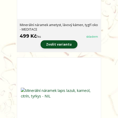
Minerální náramek ametyst, lávový kámen, tygří oko
- MEDITACE
499 Kč
/
ks
skladem
Zvolit variantu