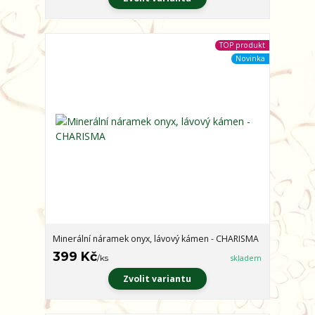
TOP produkt
Novinka
Minerální náramek onyx, lávový kámen - CHARISMA
399 Kč
/
ks
skladem
Zvolit variantu