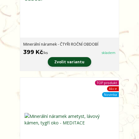
Minerální náramek - ČTYŘI ROČNÍ OBDOBÍ
399 Kč
/
ks
skladem
Zvolit variantu
TOP produkt
Akce
Novinka