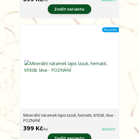
Zvolit variantu
Novinka
Minerální náramek lapis lazuli, hematit, křišťál, láva -
POZNÁNÍ
399 Kč
/
ks
skladem
Zvolit variantu