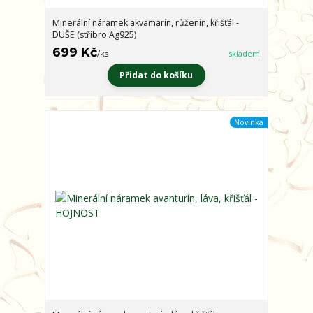
Minerální náramek akvamarín, růženín, křišťál -
DUŠE (stříbro Ag925)
699 Kč
/
ks
skladem
Přidat do košíku
Novinka