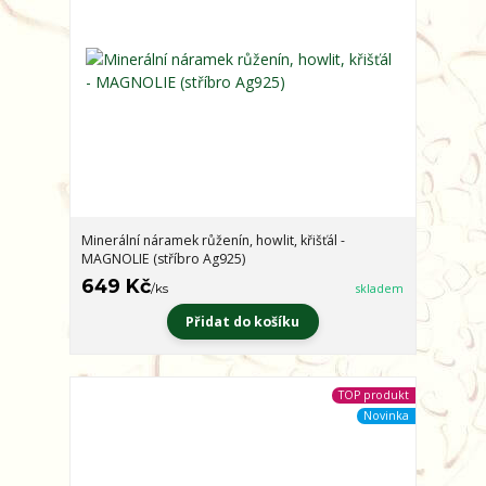
Minerální náramek růženín, howlit, křišťál -
MAGNOLIE (stříbro Ag925)
649 Kč
/
ks
skladem
Přidat do košíku
TOP produkt
Novinka