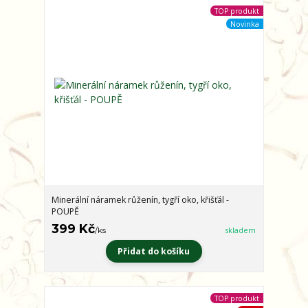
TOP produkt
Novinka
Minerální náramek růženín, tygří oko, křišťál -
POUPĚ
399 Kč
/
ks
skladem
Přidat do košíku
TOP produkt