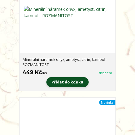
Minerální náramek onyx, ametyst, citrín, karneol -
ROZMANITOST
449 Kč
/
ks
skladem
Přidat do košíku
Novinka