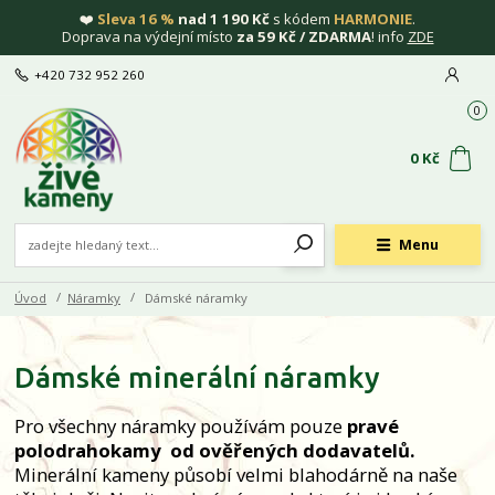
❤️
Sleva 16 %
nad 1 190 Kč
s kódem
HARMONIE
.
Doprava na výdejní místo
za 59 Kč / ZDARMA
! info
ZDE
+420 732 952 260
0
0 Kč
Menu
Úvod
Náramky
Dámské náramky
Dámské minerální náramky
Pro všechny náramky používám pouze
pravé
polodrahokamy
od ověřených dodavatelů.
Minerální kameny působí velmi blahodárně na naše