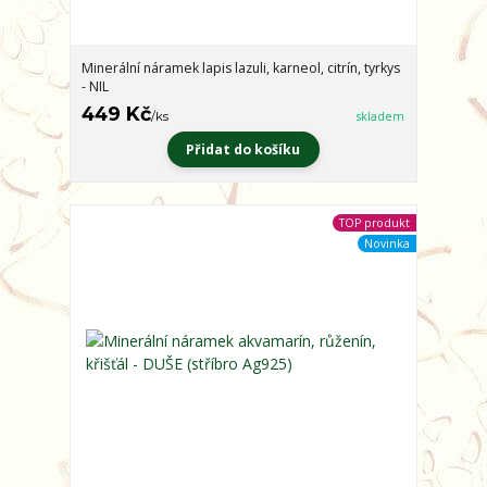
Minerální náramek lapis lazuli, karneol, citrín, tyrkys
- NIL
449 Kč
/
ks
skladem
Přidat do košíku
TOP produkt
Novinka