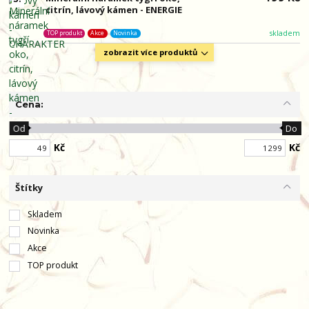
citrín, lávový kámen - ENERGIE
skladem
TOP produkt
Akce
Novinka
zobrazit více produktů
Cena:
Od
Do
Kč
Kč
Štítky
Skladem
Novinka
Akce
TOP produkt