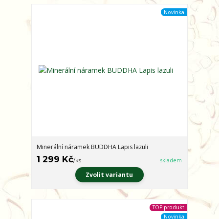
Novinka
Minerální náramek BUDDHA Lapis lazuli
1 299 Kč
/
ks
skladem
Zvolit variantu
TOP produkt
Novinka