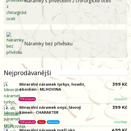
Náramky s přívěskem z chirurgické oceli
Náramky bez přívěsku
Nejprodávanější
Minerální náramek tyrkys, howlit,
399 Kč
1.
obsidián - MLHOVINA
skladem
TOP produkt
Minerální náramek onyx, lávový
399 Kč
2.
kámen - CHARAKTER
skladem
TOP produkt
Akce
Novinka
Minerální náramek tygří oko,
499 Kč
3.