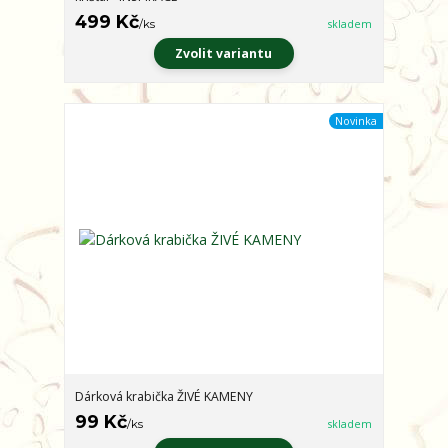
499 Kč
/
ks
skladem
Zvolit variantu
Novinka
Dárková krabička ŽIVÉ KAMENY
99 Kč
/
ks
skladem