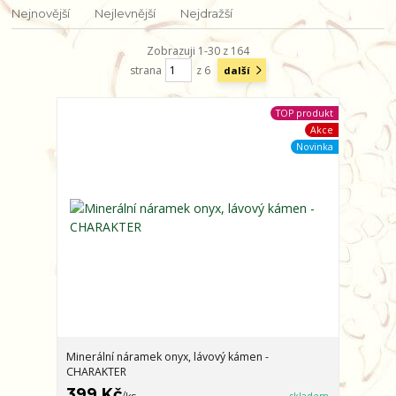
Nejnovější
Nejlevnější
Nejdražší
Zobrazuji 1-30 z 164
strana
z 6
další
TOP produkt
Akce
Novinka
Minerální náramek onyx, lávový kámen -
CHARAKTER
399 Kč
/
ks
skladem