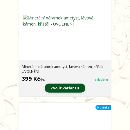
Minerální náramek ametyst, lávová kámen, křišťál -
UVOLNĚNÍ
399 Kč
/
ks
skladem
Zvolit variantu
Novinka