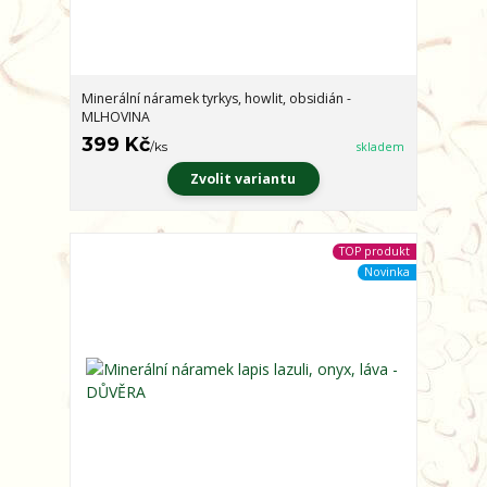
Minerální náramek tyrkys, howlit, obsidián -
MLHOVINA
399 Kč
/
ks
skladem
Zvolit variantu
TOP produkt
Novinka