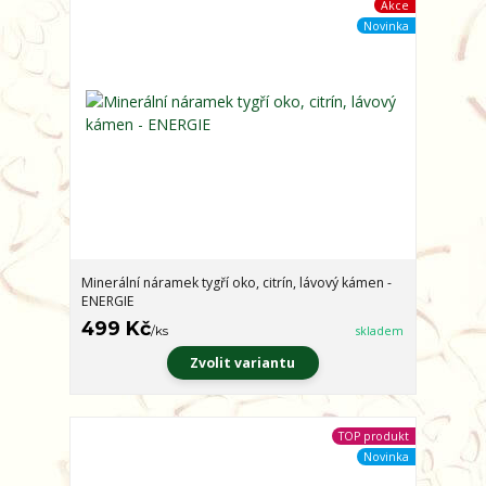
Akce
Novinka
Minerální náramek tygří oko, citrín, lávový kámen -
ENERGIE
499 Kč
/
ks
skladem
Zvolit variantu
TOP produkt
Novinka