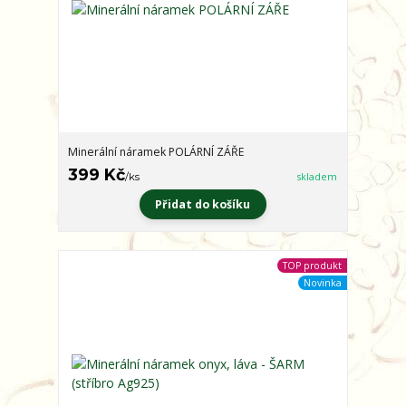
Minerální náramek POLÁRNÍ ZÁŘE
399 Kč
/
ks
skladem
Přidat do košíku
TOP produkt
Novinka