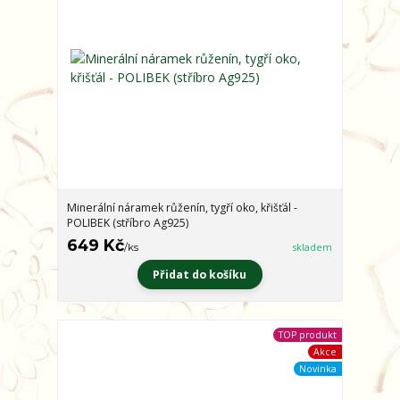
Minerální náramek růženín, tygří oko, křišťál -
POLIBEK (stříbro Ag925)
649 Kč
/
ks
skladem
Přidat do košíku
TOP produkt
Akce
Novinka