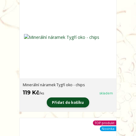
Minerální náramek Tygří oko - chips
119 Kč
/
ks
skladem
Přidat do košíku
TOP produkt
Novinka