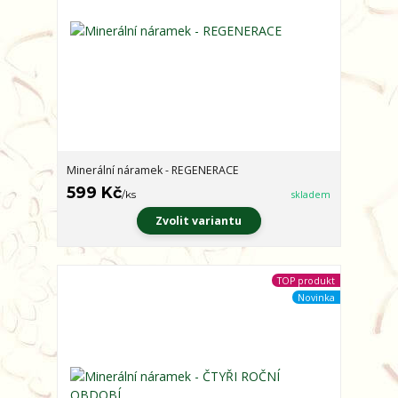
Minerální náramek - REGENERACE
599 Kč
/
ks
skladem
Zvolit variantu
TOP produkt
Novinka