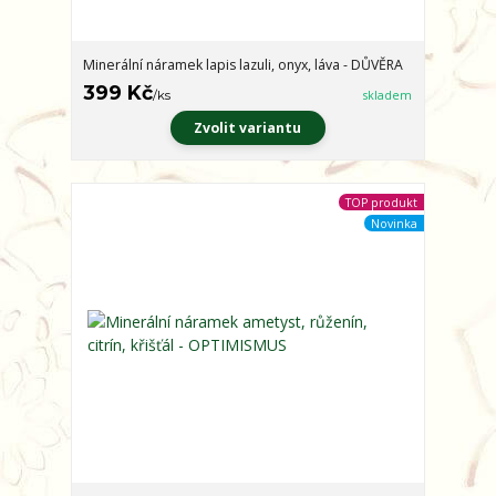
Minerální náramek lapis lazuli, onyx, láva - DŮVĚRA
399 Kč
/
ks
skladem
Zvolit variantu
TOP produkt
Novinka