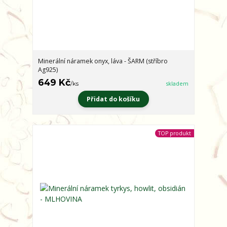
Minerální náramek onyx, láva - ŠARM (stříbro
Ag925)
649 Kč
/
ks
skladem
Přidat do košíku
TOP produkt