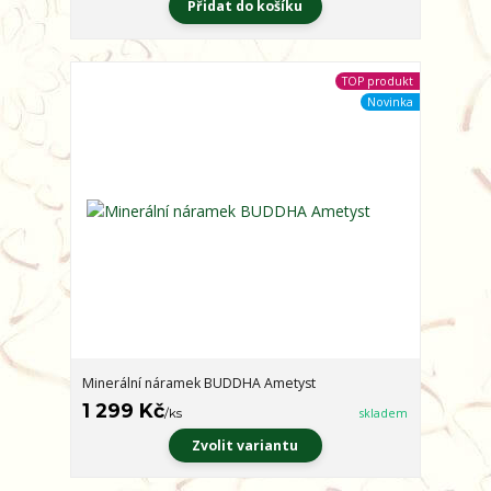
Přidat do košíku
TOP produkt
Novinka
Minerální náramek BUDDHA Ametyst
1 299 Kč
/
ks
skladem
Zvolit variantu