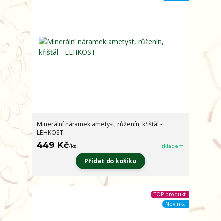
Minerální náramek ametyst, růženín, křišťál -
LEHKOST
449 Kč
/
ks
skladem
Přidat do košíku
TOP produkt
Novinka