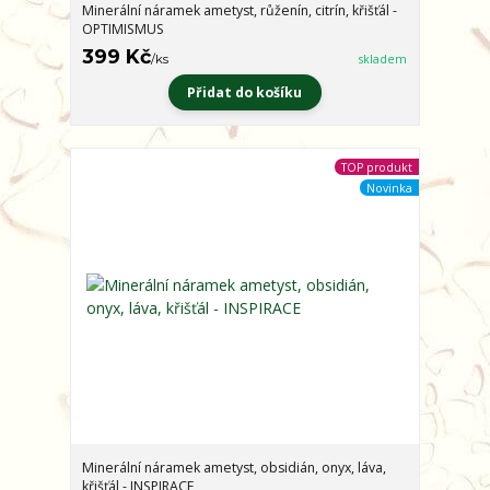
Minerální náramek ametyst, růženín, citrín, křišťál -
OPTIMISMUS
399 Kč
/
ks
skladem
Přidat do košíku
TOP produkt
Novinka
Minerální náramek ametyst, obsidián, onyx, láva,
křišťál - INSPIRACE