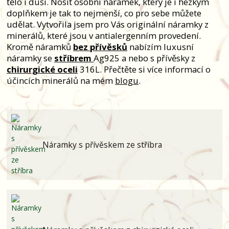
tělo i duši. Nosit osobní náramek, který je i hezkým
doplňkem je tak to nejmenší, co pro sebe můžete
udělat. Vytvořila jsem pro Vás originální náramky z
minerálů, které jsou v antialergenním provedení.
Kromě náramků
bez přívěsků
nabízím luxusní
náramky se
stříbrem
Ag925 a nebo s přívěsky z
chirurgické oceli
316L. Přečtěte si více informací o
účincích minerálů na mém
blogu
.
Náramky s přívěskem ze stříbra