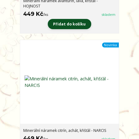
Minerální náramek avanturín, láva, křišťál -
HOJNOST
449 Kč
/
ks
skladem
Přidat do košíku
Novinka
Minerální náramek citrín, achát, křišťál - NARCIS
449 Kč
/
ks
skladem