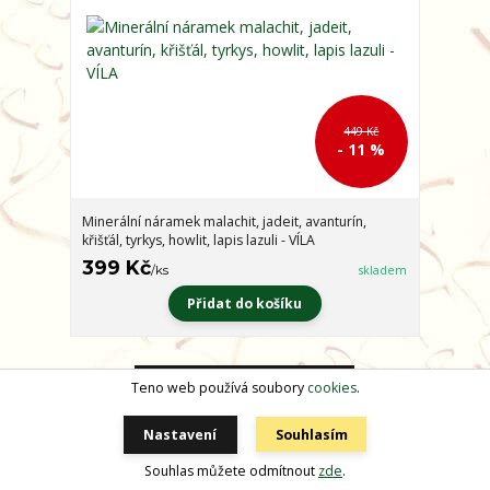
449 Kč
- 11 %
Minerální náramek malachit, jadeit, avanturín,
křišťál, tyrkys, howlit, lapis lazuli - VÍLA
399 Kč
/
ks
skladem
Přidat do košíku
Načíst další produkty (30)
Teno web používá soubory
cookies
.
strana
z 6
další
Nastavení
Souhlasím
Ke každé objednávce
zdarma! Navíc slevy při
větším nákupu!
Souhlas můžete odmítnout
zde
.