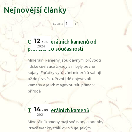
Nejnovější články
strana
z 1
12
Cesta minerálních kamenů od
06
2024
pravěku do současnosti
Minerální kameny jsou dávnými průvodci
lidské civilizace a vždy s ní byly pevně
spjaty. Začátky využívání minerálů sahají
až do pravěku. První lidé objevovali
kameny a jejich magickou sílu přímo v
přírodě.
14
Tvary minerálních kamenů
09
2021
Minerální kameny mají své tvary a podoby.
Právě tvar krystalu ovlivňuje, jakým