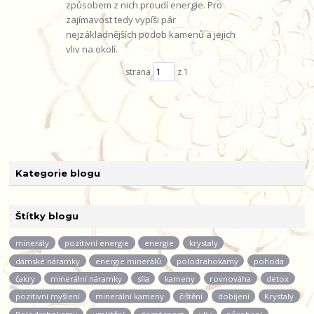
způsobem z nich proudí energie. Pro
zajímavost tedy vypíši pár
nejzákladnějších podob kamenů a jejich
vliv na okolí.
strana
z 1
Kategorie blogu
Štítky blogu
minerály
pozitivní energie
energie
krystaly
dámské náramky
energie minerálů
polodrahokamy
pohoda
čakry
minerální náramky
síla
kameny
rovnováha
detox
pozitivní myšlení
minerální kameny
čištění
dobíjení
Krystaly
Polodrahokamy
umístění
domácnost
vliv
působení