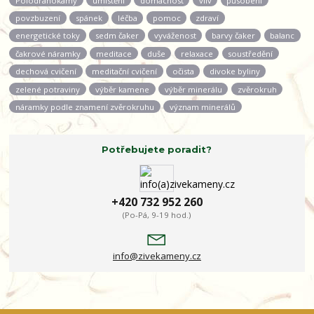
povzbuzení
spánek
léčba
pomoc
zdraví
energetické toky
sedm čaker
vyváženost
barvy čaker
balanc
čakrové náramky
meditace
duše
relaxace
soustředění
dechová cvičení
meditační cvičení
očista
divoke byliny
zelené potraviny
výběr kamene
výběr minerálu
zvěrokruh
náramky podle znamení zvěrokruhu
význam minerálů
Potřebujete poradit?
+420 732 952 260
(Po-Pá, 9-19 hod.)
info@zivekameny.cz