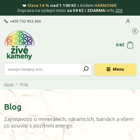
❤️
Sleva 16 %
nad 1 190 Kč
s kódem
HARMONIE
.
Doprava na výdejní místo
za 59 Kč / ZDARMA
! info
ZDE
+420 732 952 260
0
0 Kč
Menu
Úvod
Blog
Blog
Zajímavosti o minerálech, náramcích, barvách a všem
co souvisí s pozitivní energií.