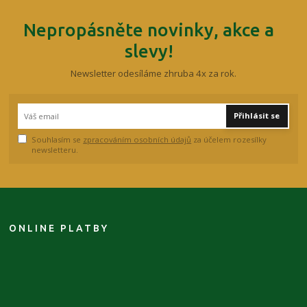
Nepropásněte novinky, akce a
slevy!
Newsletter odesíláme zhruba 4x za rok.
Přihlásit se
Souhlasím se
zpracováním osobních údajů
za účelem rozesílky
newsletteru.
ONLINE PLATBY