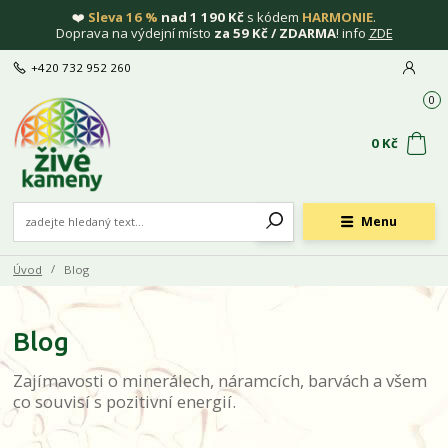
❤️
Sleva 16 %
nad 1 190 Kč
s kódem
HARMONIE
.
Doprava na výdejní místo
za 59 Kč / ZDARMA
! info
ZDE
+420 732 952 260
0
0 Kč
Menu
Úvod
Blog
Blog
Zajímavosti o minerálech, náramcích, barvách a všem
co souvisí s pozitivní energií.