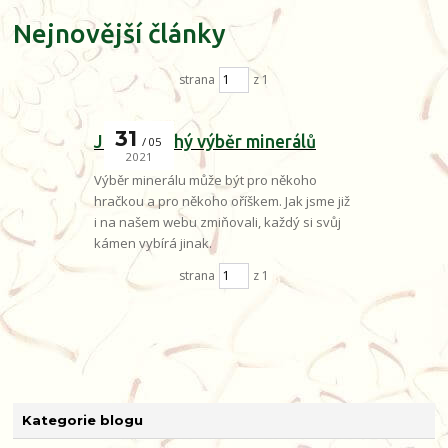
Nejnovější články
strana
z 1
31
Jednoduchý výběr minerálů
05
2021
Výběr minerálu může být pro někoho
hračkou a pro někoho oříškem. Jak jsme již
i na našem webu zmiňovali, každý si svůj
kámen vybírá jinak.
strana
z 1
Kategorie blogu