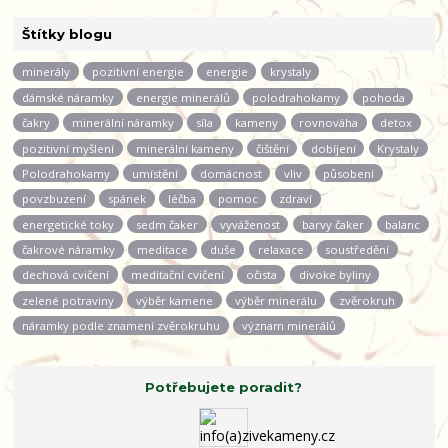
Štítky blogu
minerály
pozitivní energie
energie
krystaly
dámské náramky
energie minerálů
polodrahokamy
pohoda
čakry
minerální náramky
síla
kameny
rovnováha
detox
pozitivní myšlení
minerální kameny
čištění
dobíjení
Krystaly
Polodrahokamy
umístění
domácnost
vliv
působení
povzbuzení
spánek
léčba
pomoc
zdraví
energetické toky
sedm čaker
vyváženost
barvy čaker
balanc
čakrové náramky
meditace
duše
relaxace
soustředění
dechová cvičení
meditační cvičení
očista
divoke byliny
zelené potraviny
výběr kamene
výběr minerálu
zvěrokruh
náramky podle znamení zvěrokruhu
význam minerálů
Potřebujete poradit?