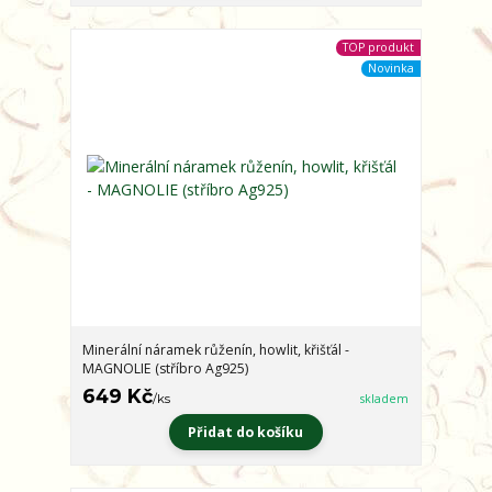
TOP produkt
Novinka
Minerální náramek růženín, howlit, křišťál -
MAGNOLIE (stříbro Ag925)
649 Kč
/
ks
skladem
Přidat do košíku