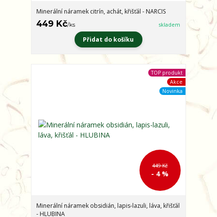
Minerální náramek citrín, achát, křišťál - NARCIS
449 Kč
/
ks
skladem
Přidat do košíku
TOP produkt
Akce
Novinka
449 Kč
- 4 %
Minerální náramek obsidián, lapis-lazuli, láva, křišťál
- HLUBINA