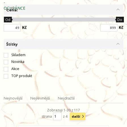
Cena:
Od
Do
Kč
Kč
Štítky
Skladem
Novinka
Akce
TOP produkt
Nejnovější
Nejlevnější
Nejdražší
Zobrazuji 1-30 z 117
strana
z 4
další