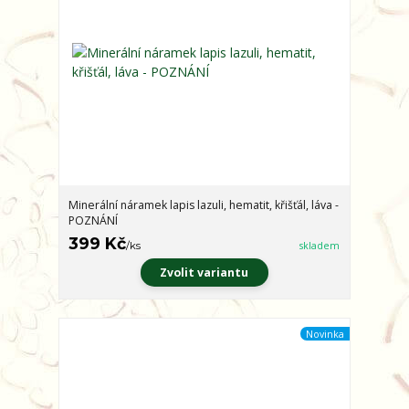
Minerální náramek lapis lazuli, hematit, křišťál, láva -
POZNÁNÍ
399 Kč
/
ks
skladem
Zvolit variantu
Novinka