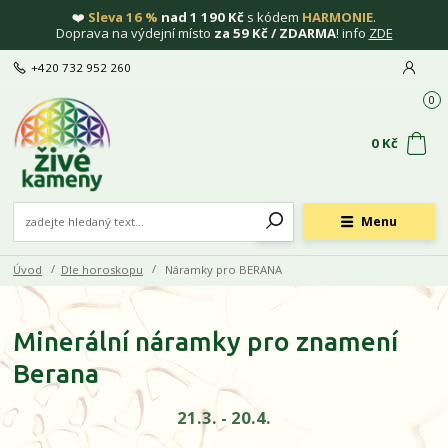
❤️
Sleva 16 %
nad 1 190 Kč
s kódem
HARMONIE
.
Doprava na výdejní místo
za 59 Kč / ZDARMA
! info
ZDE
+420 732 952 260
0
0 Kč
Menu
Úvod
Dle horoskopu
Náramky pro BERANA
Minerální náramky pro znamení
Berana
21.3. - 20.4.