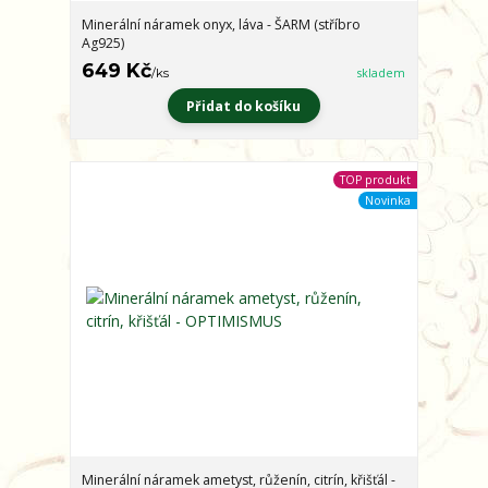
Minerální náramek onyx, láva - ŠARM (stříbro
Ag925)
649 Kč
/
ks
skladem
Přidat do košíku
TOP produkt
Novinka
Minerální náramek ametyst, růženín, citrín, křišťál -