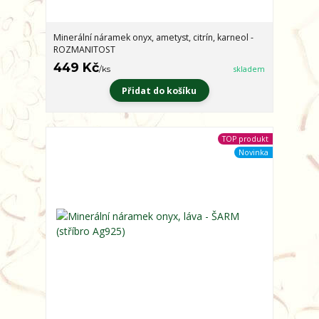
Minerální náramek onyx, ametyst, citrín, karneol -
ROZMANITOST
449 Kč
/
ks
skladem
Přidat do košíku
TOP produkt
Novinka