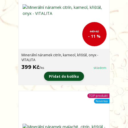
449 Kč
- 11 %
Minerální náramek citrín, karneol, křišťál, onyx -
VITALITA
399 Kč
/
ks
skladem
Přidat do košíku
TOP produkt
Novinka