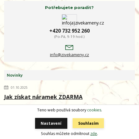
Potřebujete poradit?
+420 732 952 260
(Po-Pá, 9-19 hod.)
info@zivekameny.cz
Novinky
01.10.2025
Jak získat náramek ZDARMA
1.Vyberte si libovolné zboží v našem e-obchůdkuv hodnotě nad 1
Teno web používá soubory
cookies
.
990 Kč a vložte je do košíku. 2. Zaškrtněte "Chci využít slevový
kupón" a vložte ...
číst celé
Nastavení
Souhlasím
Souhlas můžete odmítnout
zde
.
25.11.2022