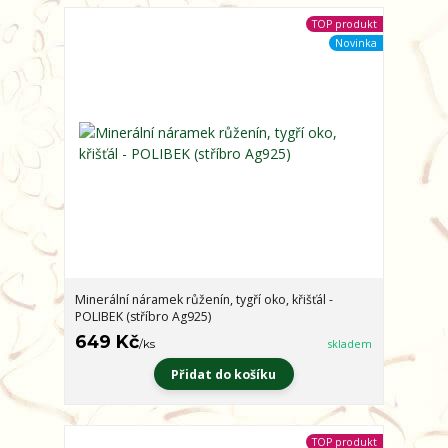
TOP produkt
Novinka
Minerální náramek růženín, tygří oko, křišťál -
POLIBEK (stříbro Ag925)
649 Kč
/
ks
skladem
Přidat do košíku
TOP produkt