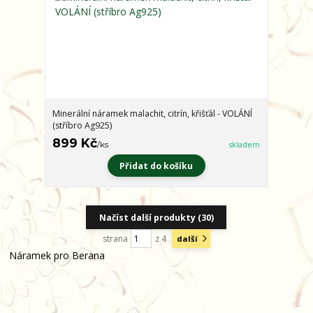
Minerální náramek malachit, citrín, křišťál - VOLÁNÍ
(stříbro Ag925)
899 Kč
/
ks
skladem
Přidat do košíku
Načíst další produkty (30)
strana
z 4
další
Náramek pro Berana