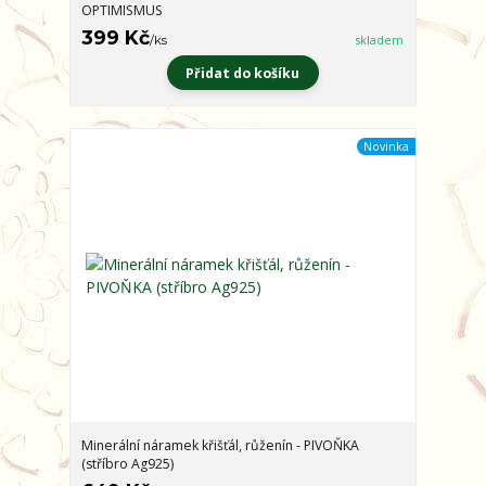
OPTIMISMUS
399 Kč
/
ks
skladem
Přidat do košíku
Novinka
Minerální náramek křišťál, růženín - PIVOŇKA
(stříbro Ag925)