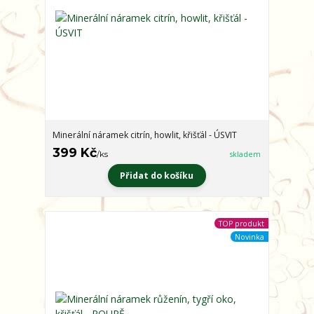
Minerální náramek citrín, howlit, křišťál - ÚSVIT
399 Kč
/
ks
skladem
Přidat do košíku
TOP produkt
Novinka