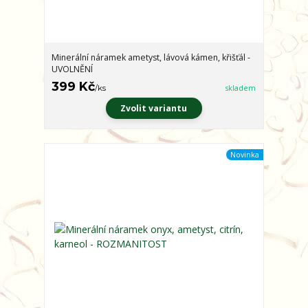
Minerální náramek ametyst, lávová kámen, křišťál -
UVOLNĚNÍ
399 Kč
/
ks
skladem
Zvolit variantu
Novinka