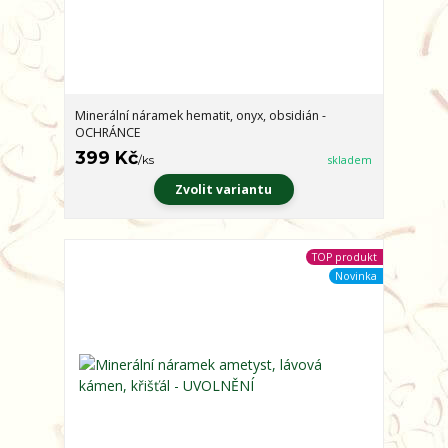
Minerální náramek hematit, onyx, obsidián -
OCHRÁNCE
399 Kč
/
ks
skladem
Zvolit variantu
TOP produkt
Novinka