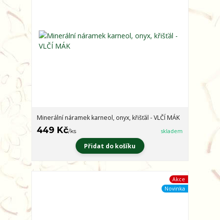
Minerální náramek karneol, onyx, křišťál - VLČÍ MÁK
449 Kč
/
ks
skladem
Přidat do košíku
Akce
Novinka