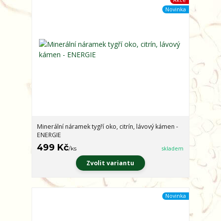
Akce
Novinka
Minerální náramek tygří oko, citrín, lávový kámen -
ENERGIE
499 Kč
/
ks
skladem
Zvolit variantu
Novinka