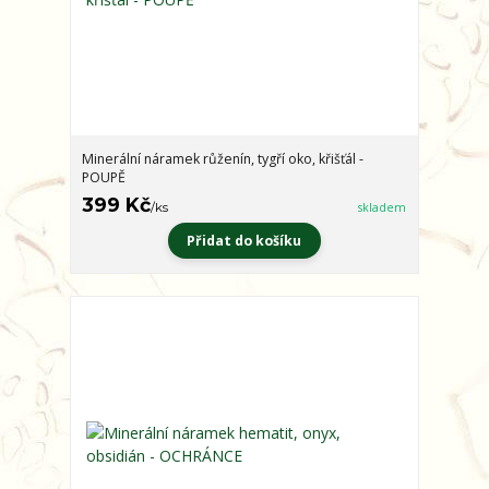
Minerální náramek růženín, tygří oko, křišťál -
POUPĚ
399 Kč
/
ks
skladem
Přidat do košíku