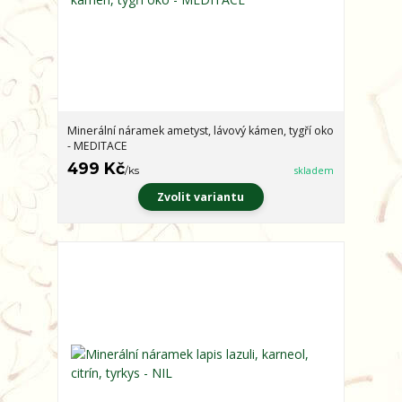
Minerální náramek ametyst, lávový kámen, tygří oko
- MEDITACE
499 Kč
/
ks
skladem
Zvolit variantu