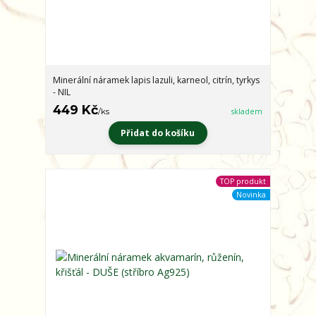
Minerální náramek lapis lazuli, karneol, citrín, tyrkys
- NIL
449 Kč
/
ks
skladem
Přidat do košíku
TOP produkt
Novinka