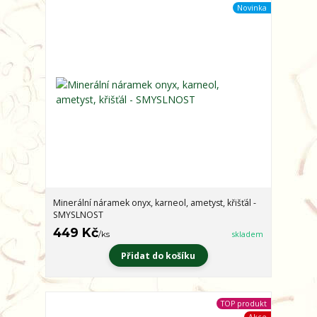
Novinka
Minerální náramek onyx, karneol, ametyst, křišťál -
SMYSLNOST
449 Kč
/
ks
skladem
Přidat do košíku
TOP produkt