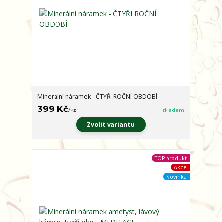
Minerální náramek - ČTYŘI ROČNÍ OBDOBÍ
399 Kč
/
ks
skladem
Zvolit variantu
TOP produkt
Akce
Novinka