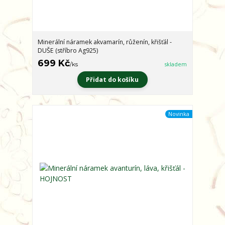
Minerální náramek akvamarín, růženín, křišťál -
DUŠE (stříbro Ag925)
699 Kč
/
ks
skladem
Přidat do košíku
Novinka