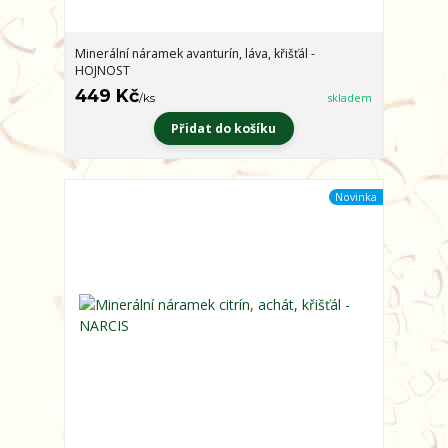
Minerální náramek avanturín, láva, křišťál -
HOJNOST
449 Kč
/
ks
skladem
Přidat do košíku
Novinka