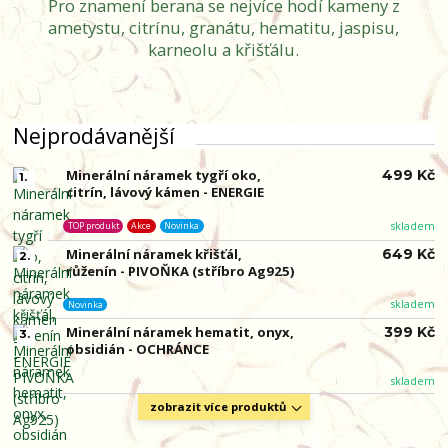
Pro znamení berana se nejvíce hodí kameny z
ametystu, citrínu, granátu, hematitu, jaspisu,
karneolu a křišťálu.
Nejprodávanější
Minerální náramek tygří oko,
499 Kč
1.
citrín, lávový kámen - ENERGIE
skladem
TOP produkt
Akce
Novinka
Minerální náramek křišťál,
649 Kč
2.
růženín - PIVOŇKA (stříbro Ag925)
skladem
Novinka
Minerální náramek hematit, onyx,
399 Kč
3.
obsidián - OCHRÁNCE
skladem
zobrazit více produktů