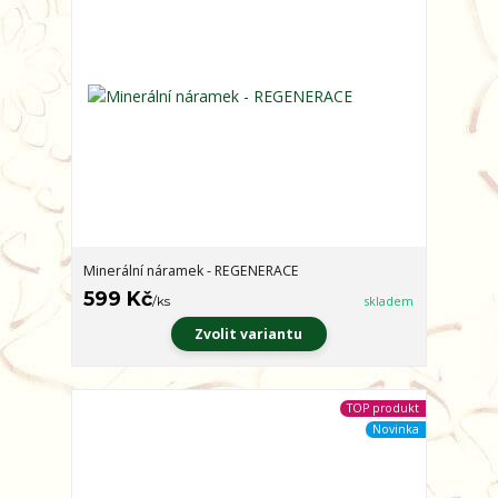
Minerální náramek - REGENERACE
599 Kč
/
ks
skladem
Zvolit variantu
TOP produkt
Novinka