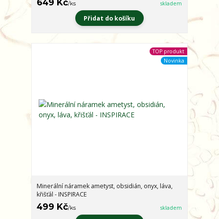
649 Kč
/
ks
skladem
Přidat do košíku
TOP produkt
Novinka
Minerální náramek ametyst, obsidián, onyx, láva,
křišťál - INSPIRACE
499 Kč
/
ks
skladem