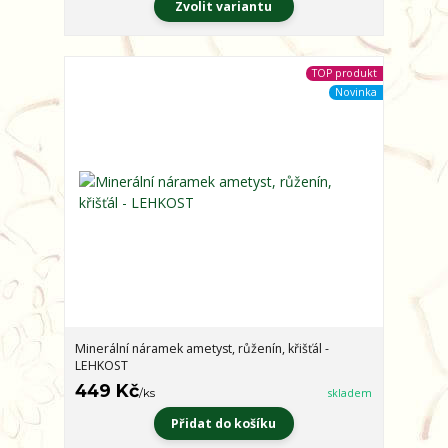
Zvolit variantu
TOP produkt
Novinka
Minerální náramek ametyst, růženín, křišťál -
LEHKOST
449 Kč
/
ks
skladem
Přidat do košíku