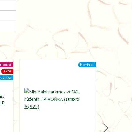
rodukt
Novinka
Akce
ovinka