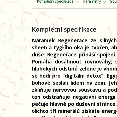
Kompletní specifikace
Parametry
Souv
Kompletní specifikace
Náramek Regenerace ze silných
sheen a tygřího oka je tvořen, ab
duše. Regenerace přináší spojení
Pomáhá dosáhnout rovnováhy, s
hlubokých odstínů zelené je vhod
se hodí pro "digitální detox". Eg
bohové seslali lidem na zem. Jeh
zkliňuje nervovou soustavu a podp
ten odstraňuje negativní energii
pečuje hlavně po duševní stránce.
těchto tří minerálů získáte energ