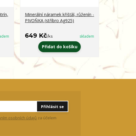
trín,
Minerální náramek křišťál, růženín -
Minerální ná
PIVOŇKA (stříbro Ag925)
obsidián - 
649 Kč
399 Kč
ladem
/
ks
skladem
/
k
Přidat do košíku
Zvo
Přihlásit se
ním osobních údajů
za účelem