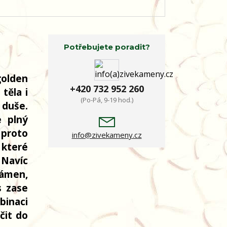
Potřebujete poradit?
golden
+420 732 952 260
těla i
(Po-Pá, 9-19 hod.)
 duše.
e plný
 proto
info@zivekameny.cz
 které
 Navíc
kámen,
s zase
binaci
čit do