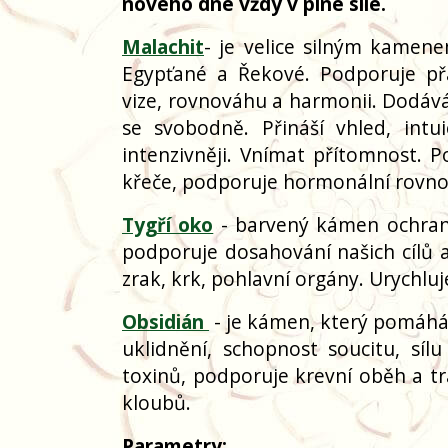
nového dne vždy v plné síle.
Malachit
- je velice silným kamene
Egypťané a Řekové. Podporuje přát
vize, rovnováhu a harmonii. Dodává
se svobodně. Přináší vhled, intui
intenzivněji. Vnímat přítomnost. 
křeče, podporuje hormonální rovno
Tygří oko
- barvený kámen ochrany
podporuje dosahování našich cílů a
zrak, krk, pohlavní orgány. Urychluj
Obsidián
- je kámen, který pomáhá 
uklidnění, schopnost soucitu, síl
toxinů, podporuje krevní oběh a trá
kloubů.
Parametry: