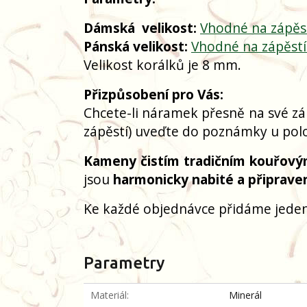
Dámská
velikost:
Vhodné na zápěs
Pánská velikost:
Vhodné na zápěst
Velikost korálků je 8 mm.
Přizpůsobení pro Vás:
Chcete-li náramek přesně na své zá
zápěstí) uveďte do poznámky u polo
Kameny čistím tradičním kouřový
jsou
harmonicky nabité a připrave
Ke každé objednávce přidáme jeden
Parametry
Materiál
Minerál