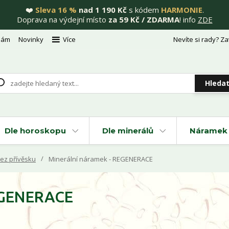
❤️
Sleva 16 %
nad 1 190 Kč
s kódem
HARMONIE
.
Doprava na výdejní místo
za 59 Kč / ZDARMA
! info
ZDE
nám
Novinky
Více
Nevíte si rady? Za
Hleda
Dle horoskopu
Dle minerálů
Náramek 
ez přívěsku
Minerální náramek - REGENERACE
REGENERACE