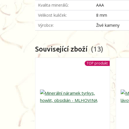
Kvalita minerálů
AAA
Velikost kuliček
8 mm
Výrobce
Živé kameny
Související zboží
13
TOP produkt