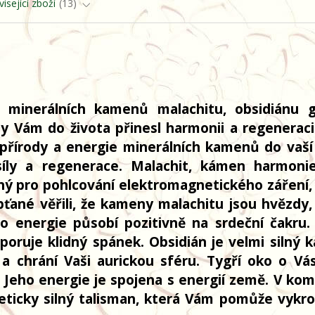
isející zboží
13
 minerálních kamenů malachitu, obsidiánu 
y Vám do života přinesl harmonii a regeneraci 
 přírody a energie minerálních kamenů do vaší
íly a regenerace. Malachit, kámen harmoni
ný pro pohlcování elektromagnetického záření,
ypťané věřili, že kameny malachitu jsou hvězdy,
o energie působí pozitivně na srdeční čakru.
oruje klidný spánek. Obsidián je velmi silný 
 a chrání Vaši aurickou sféru. Tygří oko o Vá
 Jeho energie je spojena s energií země. V kom
eticky silný talisman, která Vám pomůže vykro