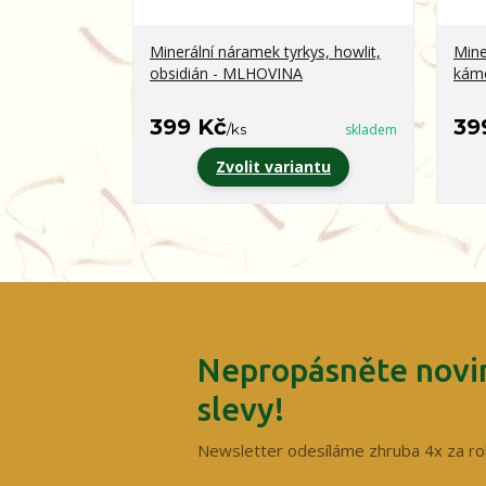
Minerální náramek tyrkys, howlit,
Mine
obsidián - MLHOVINA
kám
399 Kč
39
/
ks
skladem
Zvolit variantu
Nepropásněte novin
slevy!
Newsletter odesíláme zhruba 4x za ro