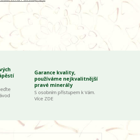
ových
Garance kvality,
ápěstí
používáme nejkvalitnější
pravé minerály
veďte
S osobním přístupem k Vám.
Návod
Více ZDE