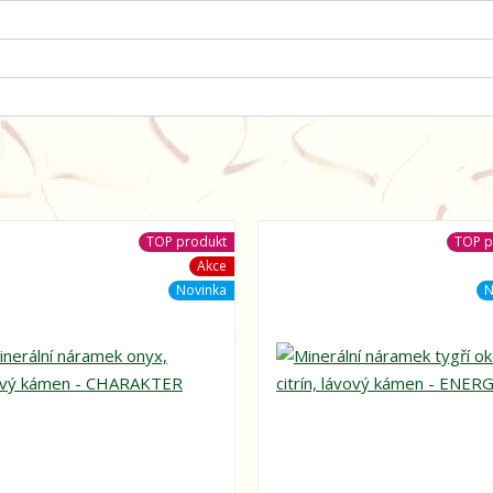
TOP produkt
TOP p
Akce
Novinka
N