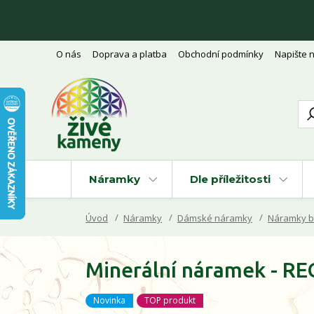
O nás
Doprava a platba
Obchodní podmínky
Napište 
Náramky
Dle příležitosti
Úvod
Náramky
Dámské náramky
Náramky b
Minerální náramek - 
Novinka
TOP produkt