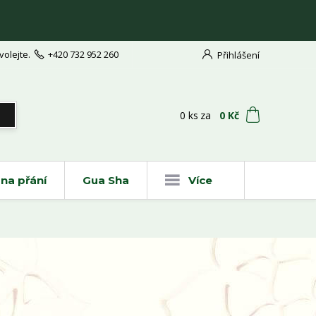
volejte.
+420 732 952 260
Přihlášení
t
0
ks
za
0 Kč
na přání
Gua Sha
Více