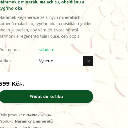
Náramek z minerálu malachitu, obsidiánu a
tygřího oka
Náramek Regenerace ze silných minerálních
kamenů malachitu, tygřího oka a obsidiánu golden
sheen je tvořen, aby Vám do života přinesl
harmonii a regeneraci těla i duše.
celý popis
Dostupnost
skladem
Velikost
599 Kč
/
ks
Přidat do košíku
Číslo produktu:
NARM2023342
Produkt:
Náramky z minerálů
Hlídat cenu / dostupnost