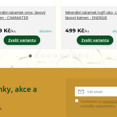
rální náramek onyx, lávový
Minerální náramek tygří oko, ci
en - CHARAKTER
lávový kámen - ENERGIE
9 Kč
499 Kč
/
ks
skladem
/
ks
sk
Zvolit variantu
Zvolit variantu
ky, akce a
Souhlasím se
zpracová
rozesílky newsletteru.
k.