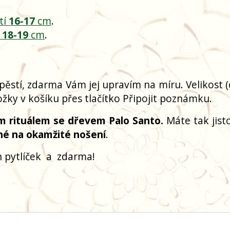
tí
16-17
cm
.
í
18-19
cm
.
pěstí, zdarma Vám jej upravím na míru. Velikost 
žky v košíku přes tlačítko Připojit poznámku.
m rituálem se dřevem Palo Santo.
Máte tak jisto
né na okamžité nošení
.
 pytlíček
a
zdarma!