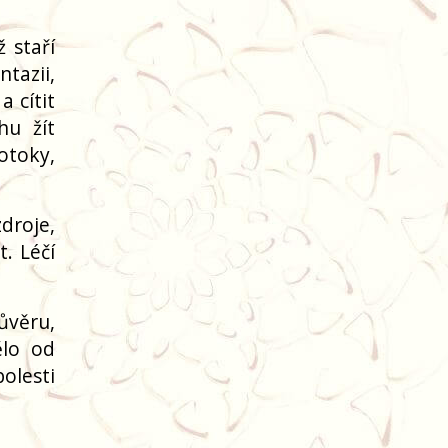
 staří
tazii,
 cítit
hu žít
otoky,
droje,
. Léčí
ůvěru,
ělo od
olesti