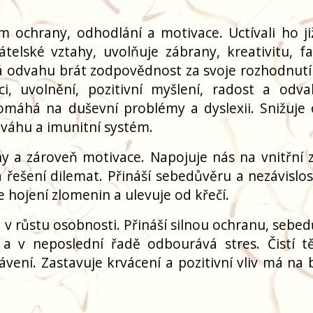
m ochrany, odhodlání a motivace. Uctívali ho již
elské vztahy, uvolňuje zábrany, kreativitu, fan
 odvahu brát zodpovědnost za svoje rozhodnutí a
ci, uvolnění, pozitivní myšlení, radost a odva
Pomáhá na duševní problémy a dyslexii. Snižuje 
váhu a imunitní systém.
 a zároveň motivace. Napojuje nás na vnitřní z
 řešení dilemat. Přináší sebedůvěru a nezávislost
e hojení zlomenin a ulevuje od křečí.
v růstu osobnosti. Přináší silnou ochranu, sebed
u a v neposlední řadě odbourává stres. Čistí t
vení. Zastavuje krvácení a pozitivní vliv má na b