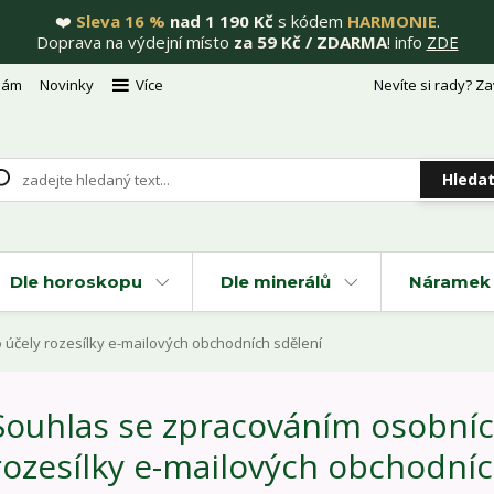
❤️
Sleva 16 %
nad 1 190 Kč
s kódem
HARMONIE
.
Doprava na výdejní místo
za 59 Kč / ZDARMA
! info
ZDE
nám
Novinky
Více
Nevíte si rady? Za
Hleda
Dle horoskopu
Dle minerálů
Náramek 
účely rozesílky e-mailových obchodních sdělení
Souhlas se zpracováním osobníc
rozesílky e-mailových obchodníc