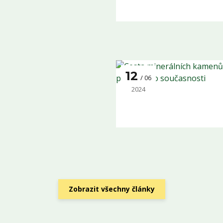
12
06
2024
Zobrazit všechny články