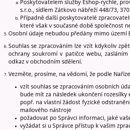
Poskytovatelem služby Eshop-rychle, pr
s.r.o., sídlem Zátkovo nábřeží 448/73, 37
Případně další poskytovatelé zpracovatels
které však v současné době společnost n
Osobní údaje nebudou předány mimo území 
Souhlas se zpracováním lze vzít kdykoliv zpět
ochrany soukromí v patičce webu, zasláním
odkaz v obchodním sdělení.
Vezměte, prosíme, na vědomí, že podle Naříz
vzít souhlas se zpracováním osobních údaj
bude mít za následek ukončení rozesílky 
popř. na vlastní žádost fyzické odstraněn
mailového nástroje
požadovat po Správci informaci, jaké vaš
vyžádat si u Správce přístup k vašim z