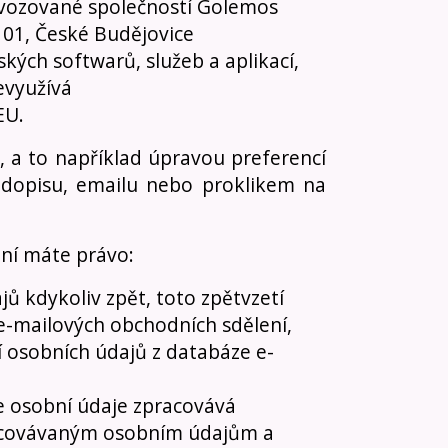
ovozované společností Golemos
0 01, České Budějovice
kých softwarů, služeb a aplikací,
evyužívá
EU.
, a to například úpravou preferencí
 dopisu, emailu nebo proklikem na
ení máte právo:
ů kdykoliv zpět, toto zpětvzetí
e-mailových obchodních sdělení,
í osobních údajů z databáze e-
e osobní údaje zpracovává
pracovávaným osobním údajům a