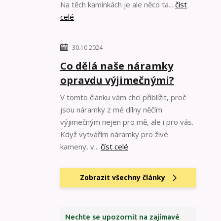
Na těch kamínkách je ale něco ta...
číst
celé
30.10.2024
Co dělá naše náramky
opravdu výjimečnými?
V tomto článku vám chci přiblížit, proč
jsou náramky z mé dílny něčím
výjimečným nejen pro mě, ale i pro vás.
Když vytvářím náramky pro živé
kameny, v...
číst celé
Zobrazit všechny články
Nechte se upozornit na zajímavé