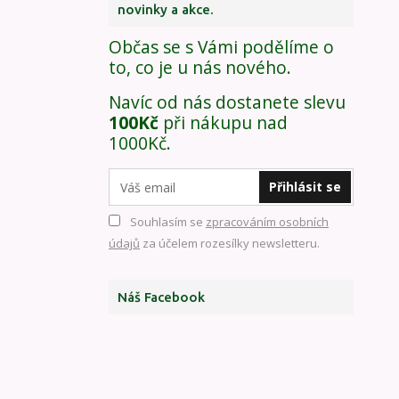
novinky a akce.
Občas se s Vámi podělíme o
to, co je u nás nového.
Navíc od nás dostanete slevu
100Kč
při nákupu nad
1000Kč.
Přihlásit se
Souhlasím se
zpracováním osobních
údajů
za účelem rozesílky newsletteru.
Náš Facebook