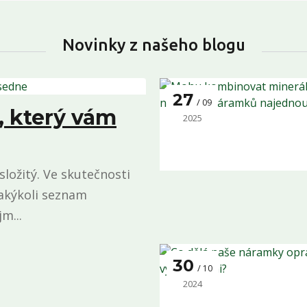
Novinky z našeho blogu
27
09
, který vám
2025
ložitý. Ve skutečnosti
jakýkoli seznam
m...
30
10
2024