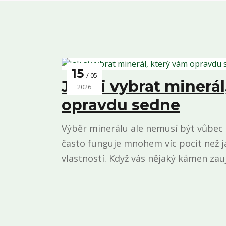
15
05
Jak si vybrat minerál
2026
opravdu sedne
Výběr minerálu ale nemusí být vůbec s
často funguje mnohem víc pocit než 
vlastností. Když vás nějaký kámen zauj