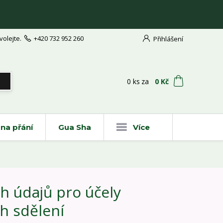
volejte.
+420 732 952 260
Přihlášení
t
0
ks
za
0 Kč
na přání
Gua Sha
Více
h údajů pro účely
h sdělení