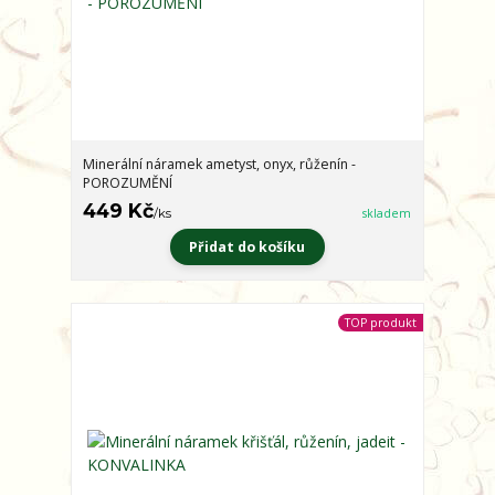
Minerální náramek ametyst, onyx, růženín -
POROZUMĚNÍ
449 Kč
/
ks
skladem
Přidat do košíku
TOP produkt