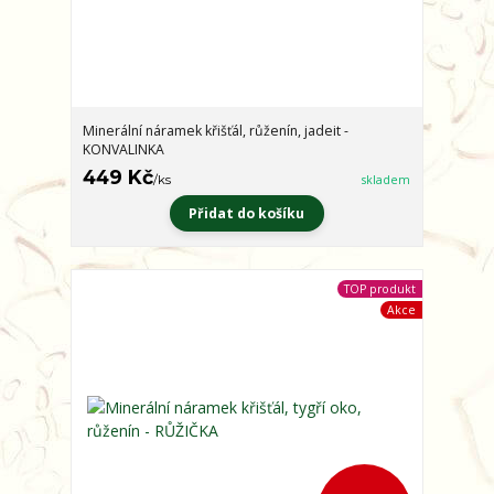
Minerální náramek křišťál, růženín, jadeit -
KONVALINKA
449 Kč
/
ks
skladem
Přidat do košíku
TOP produkt
Akce