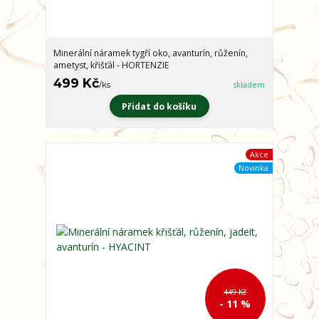
Minerální náramek tygří oko, avanturín, růženín,
ametyst, křišťál - HORTENZIE
499 Kč
/
ks
skladem
Přidat do košíku
Akce
Novinka
449 Kč
- 11 %