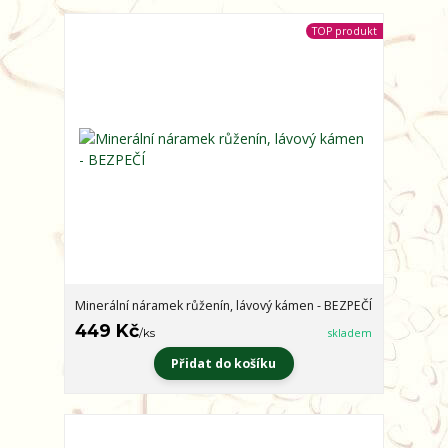
TOP produkt
Minerální náramek růženín, lávový kámen - BEZPEČÍ
449 Kč
/
ks
skladem
Přidat do košíku