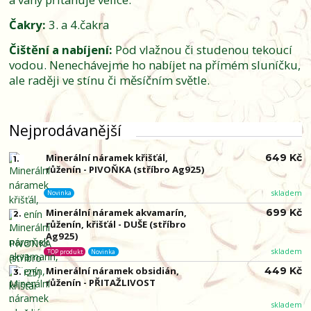
Čakry:
3. a 4.čakra
Čištění a nabíjení:
Pod vlažnou či studenou tekoucí
vodou. Nenechávejme ho nabíjet na přímém sluníčku,
ale raději ve stínu či měsíčním světle.
Nejprodávanější
Minerální náramek křišťál,
649 Kč
1.
růženín - PIVOŇKA (stříbro Ag925)
skladem
Novinka
Minerální náramek akvamarín,
699 Kč
2.
růženín, křišťál - DUŠE (stříbro
Ag925)
skladem
TOP produkt
Novinka
Minerální náramek obsidián,
449 Kč
3.
růženín - PŘITAŽLIVOST
skladem