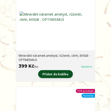
Minerální náramek ametyst, růženín, citrín, křišťál -
OPTIMISMUS
399 Kč
/
ks
skladem
Přidat do košíku
TOP produkt
Novinka