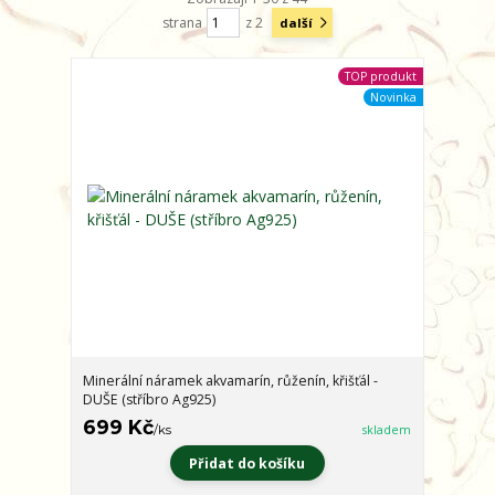
strana
z 2
další
TOP produkt
Novinka
Minerální náramek akvamarín, růženín, křišťál -
DUŠE (stříbro Ag925)
699 Kč
/
ks
skladem
Přidat do košíku