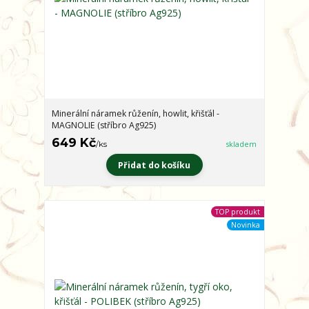
Minerální náramek růženín, howlit, křišťál -
MAGNOLIE (stříbro Ag925)
649 Kč
/
ks
skladem
Přidat do košíku
TOP produkt
Novinka