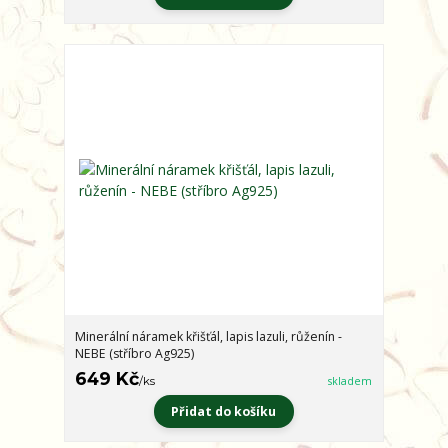
Minerální náramek křišťál, lapis lazuli, růženín -
NEBE (stříbro Ag925)
649 Kč
/
ks
skladem
Přidat do košíku