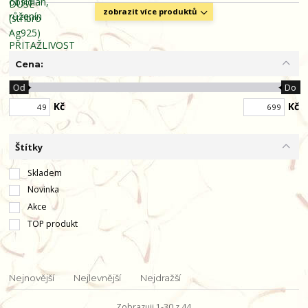
zobrazit více produktů
Cena:
Od
Do
Kč
Kč
Štítky
Skladem
Novinka
Akce
TOP produkt
Nejnovější
Nejlevnější
Nejdražší
Zobrazuji 1-30 z 44