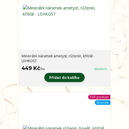
Minerální náramek ametyst, růženín, křišťál -
LEHKOST
449 Kč
/
ks
skladem
Přidat do košíku
TOP produkt
Novinka