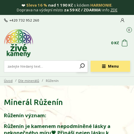
❤️
Sleva 16 %
nad 1 190 Kč
s kódem
HARMONIE
.
Doprava na výdejní místo
za 59 Kč / ZDARMA
! info
ZDE
+420 732 952 260
0
0 Kč
Menu
Úvod
Dle minerálů
Růženín
Minerál Růženín
Růženín význam:
Růženín je kamenem nepodmíněné lásky a
nekonečného míru💗 Přináší nejen lásku k