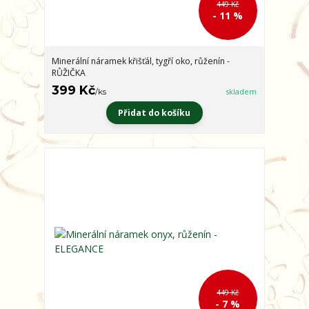
449 Kč
- 11 %
Minerální náramek křišťál, tygří oko, růženín -
RŮŽIČKA
399 Kč
/
ks
skladem
Přidat do košíku
449 Kč
- 7 %