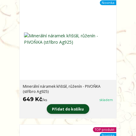
Novinka
Minerální náramek křišťál, růženín - PIVOŇKA
(stříbro Ag925)
649 Kč
/
ks
skladem
Přidat do košíku
TOP produkt
Novinka