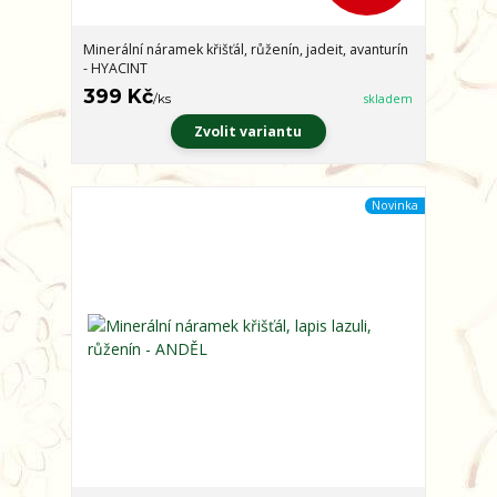
Minerální náramek křišťál, růženín, jadeit, avanturín
- HYACINT
399 Kč
/
ks
skladem
Zvolit variantu
Novinka