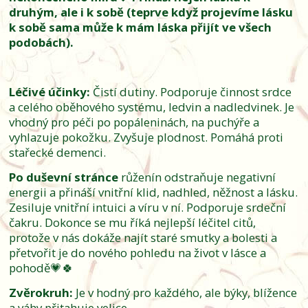
druhým, ale i k sobě (teprve když projevíme lásku
k sobě sama může k mám láska přijít ve všech
podobách).
Léčivé účinky:
Čistí dutiny. Podporuje činnost srdce
a celého oběhového systému, ledvin a nadledvinek. Je
vhodný pro péči po popáleninách, na puchýře a
vyhlazuje pokožku. Zvyšuje plodnost. Pomáhá proti
stařecké demenci.
Po duševní stránce
růženín odstraňuje negativní
energii a přináší vnitřní klid, nadhled, něžnost a lásku.
Zesiluje vnitřní intuici a víru v ní. Podporuje srdeční
čakru. Dokonce se mu říká nejlepší léčitel citů,
protože v nás dokáže najít staré smutky a bolesti a
přetvořit je do nového pohledu na život v lásce a
pohodě💗🍀
Zvěrokruh:
Je v hodný pro každého, ale býky, blížence
a váhy přitahuje velice.