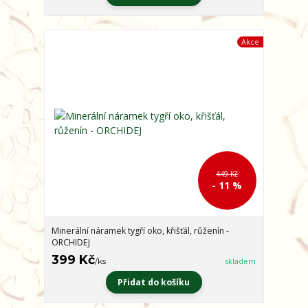
Akce
449 Kč
- 11 %
Minerální náramek tygří oko, křišťál, růženín -
ORCHIDEJ
399 Kč
/
ks
skladem
Přidat do košíku