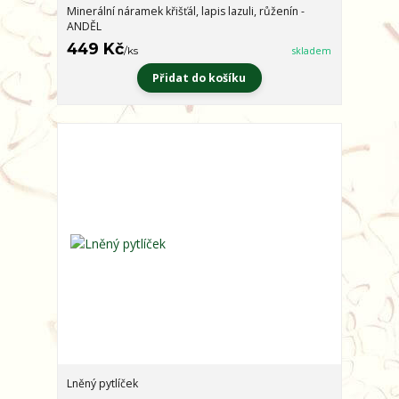
Minerální náramek křišťál, lapis lazuli, růženín -
ANDĚL
449 Kč
/
ks
skladem
Přidat do košíku
Lněný pytlíček