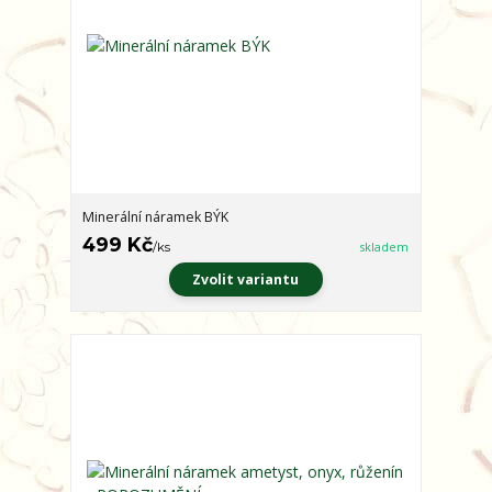
Minerální náramek BÝK
499 Kč
/
ks
skladem
Zvolit variantu