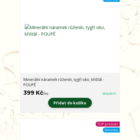
Minerální náramek růženín, tygří oko, křišťál -
POUPĚ
399 Kč
/
ks
skladem
Přidat do košíku
TOP produkt
Novinka