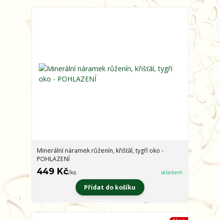
Minerální náramek růženín, křišťál, tygří oko -
POHLAZENÍ
449 Kč
/
ks
skladem
Přidat do košíku