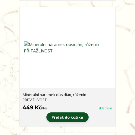
Minerální náramek obsidián, růženín -
PŘITAŽLIVOST
449 Kč
/
ks
skladem
Přidat do košíku