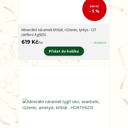
649 Kč
- 5 %
Minerální náramek křišťál, růženín, tyrkys - CIT
(stříbro Ag925)
619 Kč
/
ks
skladem
Přidat do košíku