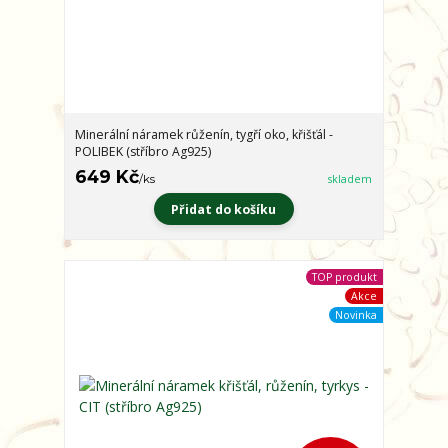
Minerální náramek růženín, tygří oko, křišťál -
POLIBEK (stříbro Ag925)
649 Kč
/
ks
skladem
Přidat do košíku
TOP produkt
Akce
Novinka