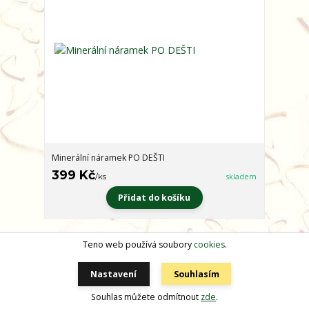
Minerální náramek PO DEŠTI
399 Kč
/
ks
skladem
Přidat do košíku
Teno web používá soubory
cookies
.
Načíst další produkty (14)
strana
z 2
další
Nastavení
Souhlasím
Souhlas můžete odmítnout
zde
.