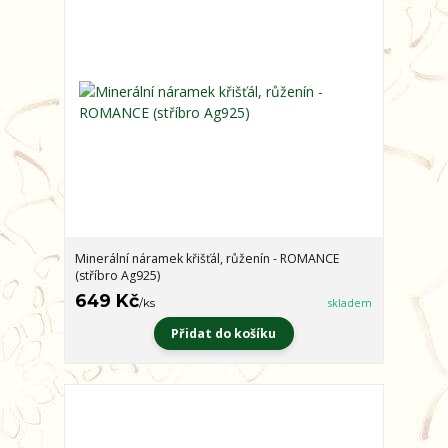
Minerální náramek křišťál, růženín - ROMANCE
(stříbro Ag925)
649 Kč
/
ks
skladem
Přidat do košíku