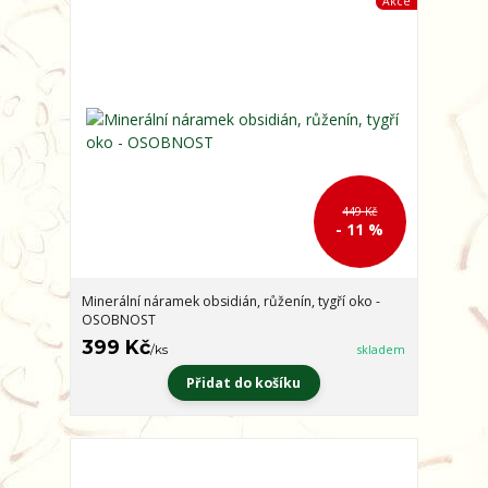
Akce
449 Kč
- 11 %
Minerální náramek obsidián, růženín, tygří oko -
OSOBNOST
399 Kč
/
ks
skladem
Přidat do košíku