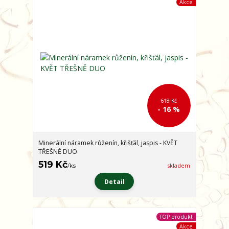
Akce
618 Kč
- 16 %
Minerální náramek růženín, křišťál, jaspis - KVĚT
TŘEŠNĚ DUO
519 Kč
/
ks
skladem
Detail
TOP produkt
Akce