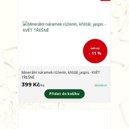
449 Kč
- 11 %
Minerální náramek růženín, křišťál, jaspis - KVĚT
TŘEŠNĚ
399 Kč
/
ks
skladem
Přidat do košíku