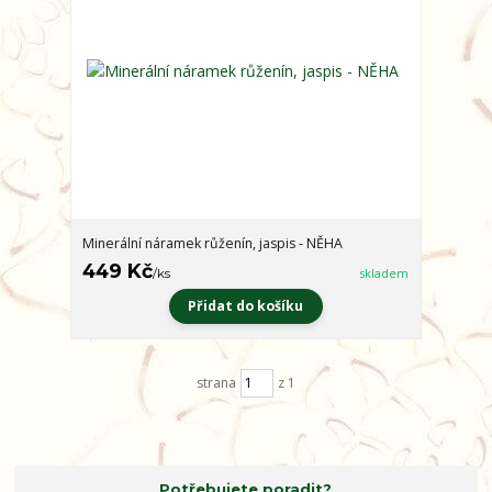
Minerální náramek růženín, jaspis - NĚHA
449 Kč
/
ks
skladem
Přidat do košíku
strana
z 1
Potřebujete poradit?