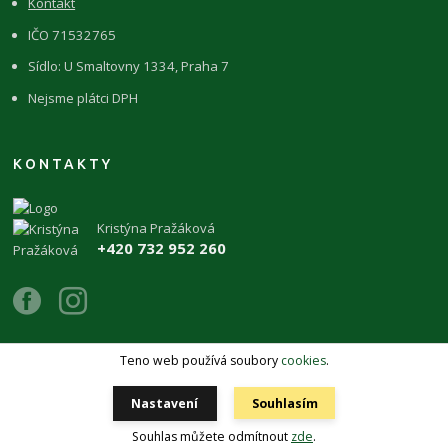
Kontakt
IČO 71532765
Sídlo: U Smaltovny 1334, Praha 7
Nejsme plátci DPH
KONTAKTY
Kristýna Pražáková
+420 732 952 260
Teno web používá soubory
cookies
.
Copyright 2026 © ŽIVÉKAMENY Kristýna Pražáková
Nastavení
Souhlasím
Vytvořeno na
Eshop-rychle.cz
Souhlas můžete odmítnout
zde
.