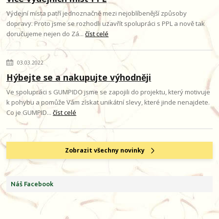
Výdejní místa patří jednoznačně mezi nejoblíbenější způsoby
dopravy. Proto jsme se rozhodli uzavřít spolupráci s PPL a nově tak
doručujeme nejen do Zá...
číst celé
03.03.2022
Hýbejte se a nakupujte výhodněji
Ve spolupráci s GUMPIDO jsme se zapojili do projektu, který motivuje
k pohybu a pomůže Vám získat unikátní slevy, které jinde nenajdete.
Co je GUMPID...
číst celé
Zobrazit všechny novinky
Náš Facebook