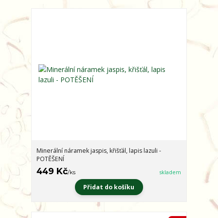
Minerální náramek jaspis, křišťál, lapis lazuli -
POTĚŠENÍ
449 Kč
/
ks
skladem
Přidat do košíku