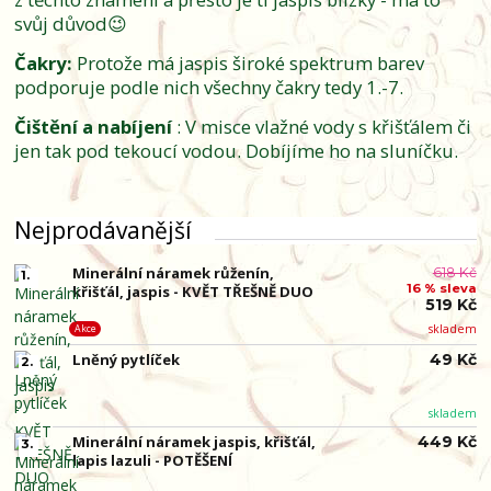
svůj důvod😉
Čakry:
Protože má jaspis široké spektrum barev
podporuje podle nich všechny čakry tedy 1.-7.
Čištění a nabíjení
: V misce vlažné vody s křišťálem či
jen tak pod tekoucí vodou. Dobíjíme ho na sluníčku.
Nejprodávanější
Minerální náramek růženín,
618 Kč
1.
16 % sleva
křišťál, jaspis - KVĚT TŘEŠNĚ DUO
519 Kč
skladem
Akce
Lněný pytlíček
49 Kč
2.
skladem
Minerální náramek jaspis, křišťál,
449 Kč
3.
lapis lazuli - POTĚŠENÍ