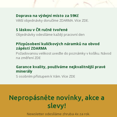
Doprava na výdejní místo za 59Kč
Větší objednávky doručíme ZDARMA. Více ZDE.
S láskou v ČR ručně tvořené
Objednávky odesíláme každý pracovní den
Přizpůsobení kuličkových náramků na obvod
zápěstí ZDARMA
Požadovanou velikost uveďte do poznámky v košíku. Návod
na změření ZDE
Garance kvality, používáme nejkvalitnější pravé
minerály
S osobním přístupem k Vám. Více ZDE
Nepropásněte novinky, akce a
slevy!
Newsletter odesíláme zhruba 4x za rok.