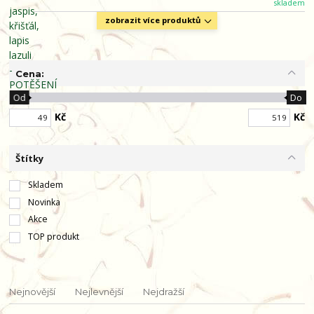
skladem
zobrazit více produktů
Cena:
Od
Do
Kč
Kč
Štítky
Skladem
Novinka
Akce
TOP produkt
Nejnovější
Nejlevnější
Nejdražší