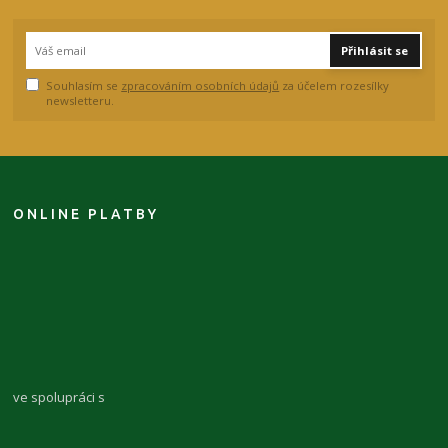
Přihlásit se
Souhlasím se
zpracováním osobních údajů
za účelem rozesílky
newsletteru.
ONLINE PLATBY
ve spolupráci s