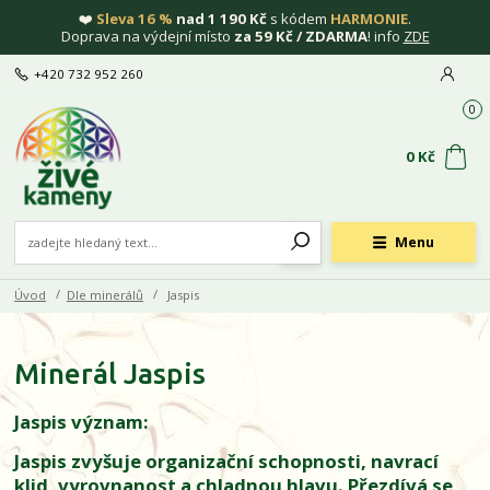
❤️
Sleva 16 %
nad 1 190 Kč
s kódem
HARMONIE
.
Doprava na výdejní místo
za 59 Kč / ZDARMA
! info
ZDE
+420 732 952 260
0
0 Kč
Menu
Úvod
Dle minerálů
Jaspis
Minerál Jaspis
Jaspis význam:
Jaspis zvyšuje organizační schopnosti, navrací
klid, vyrovnanost a chladnou hlavu. Přezdívá se