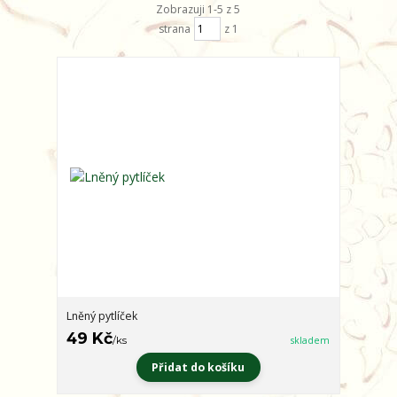
Zobrazuji 1-5 z 5
strana
z 1
Lněný pytlíček
49 Kč
/
ks
skladem
Přidat do košíku