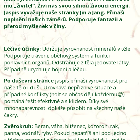
mu „živitel“. Živí nás svou silnou živoucí energií.
Jaspis vyvažuje naše stránky Jin a Jang. Přináší
naplnění našich záměrů. Podporuje fantazii a
přerod myšlenek v činy.
Léčivé účinky:
Udržuje vyrovnanost minerálů v těle.
Podporuje trávení, oběhový systém a funkci
pohlavních orgánů. Odstraňuje z těla jedovaté látky.
Případně urychluje hojení a léčbu.
Po duševní stránce
jaspis přináší vyrovnanost pro
naše tělo i duši. Urovnává nepříznivé situace a
případné konflikty (holt se občas dějí každému😊)
pomáhá řešit efektivně a s klidem. Díky své
mnohabarevnosti dokáže působit na všechny naše
čakry.
Zvěrokruh:
Beran, váha, blíženec, kozoroh, rak,
panna, vodnář, ryby. Pokud nepatříš ani pod jedno
z těchto znamení a přesto je ti jaspis blízký - má to