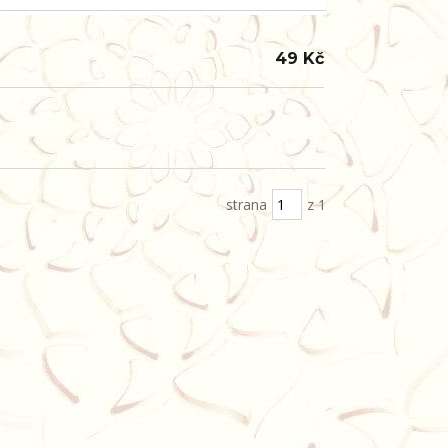
49 Kč
strana
z 1