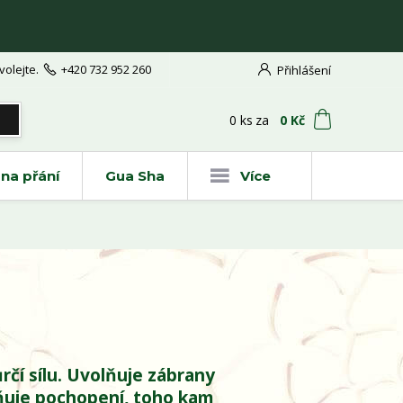
volejte.
+420 732 952 260
Přihlášení
t
0
ks
za
0 Kč
na přání
Gua Sha
Více
ůrčí sílu. Uvolňuje zábrany
žňuje pochopení, toho kam