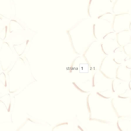
strana
z 1