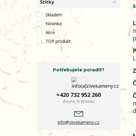
Štítky
s
Skladem
L
Novinka
i
Akce
p
TOP produkt
P
L
Z
Potřebujete poradit?
Č
+420 732 952 260
Č
(Po-Pá, 9-19 hod.)
m
d
info@zivekameny.cz