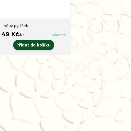
Lněný pytlíček
49 Kč
/
ks
skladem
Přidat do košíku