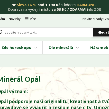
❤️
Sleva 16 %
nad 1 190 Kč
s kódem
HARMONIE
.
Doprava na výdejní místo
za 59 Kč / ZDARMA
! info
ZDE
nám
Novinky
Více
Nevíte si rady? Za
Hleda
Dle horoskopu
Dle minerálů
Náramek 
Minerál Opál
pál význam:
pál podporuje naši originalitu, kreativnost a tv
pravdově se vyjádřit a zesiluje naše city. Umo