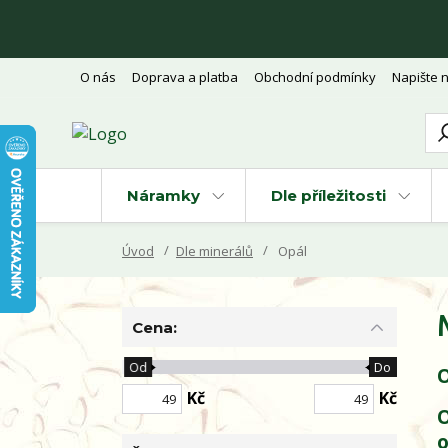
O nás
Doprava a platba
Obchodní podmínky
Napište 
Náramky
Dle příležitosti
Úvod
Dle minerálů
Opál
Cena:
Od
Do
O
Kč
Kč
O
o