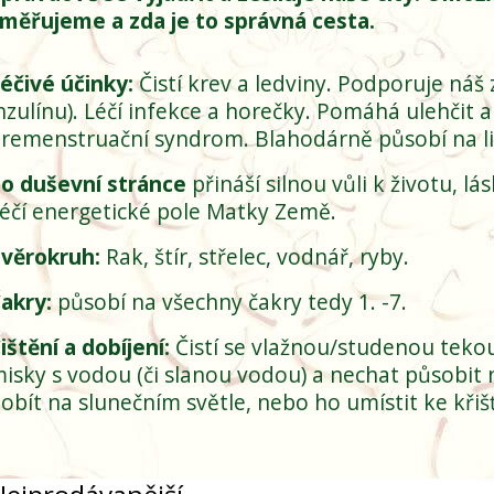
měřujeme a zda je to správná cesta.
éčivé účinky:
Čistí krev a ledviny. Podporuje náš 
nzulínu). Léčí infekce a horečky. Pomáhá ulehčit 
remenstruační syndrom. Blahodárně působí na li
o duševní stránce
přináší silnou vůli k životu, l
éčí energetické pole Matky Země.
věrokruh:
Rak, štír, střelec, vodnář, ryby.
akry:
působí na všechny čakry tedy 1. -7.
ištění a dobíjení:
Čistí se vlažnou/studenou teko
isky s vodou (či slanou vodou) a nechat působit
obít na slunečním světle, nebo ho umístit ke křišť