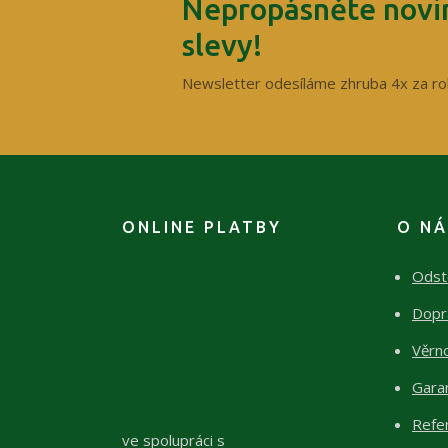
Nepropásněte novin
slevy!
Newsletter odesíláme zhruba 4x za ro
ONLINE PLATBY
O N
Odst
Dopr
Věrn
Garan
Refe
ve spolupráci s