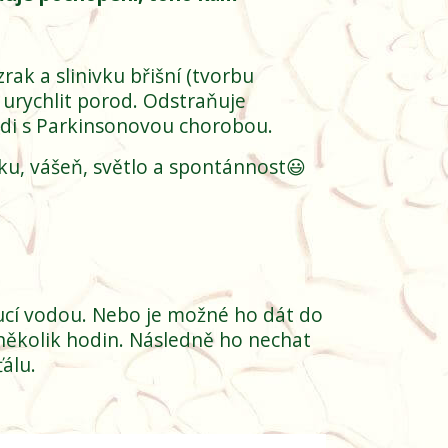
zrak a slinivku břišní (tvorbu
a urychlit porod. Odstraňuje
di s Parkinsonovou chorobou.
ásku, vášeň, světlo a spontánnost😃
ucí vodou. Nebo je možné ho dát do
 několik hodin. Následně ho nechat
álu.