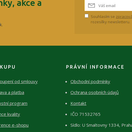
ky, akce a
Souhlasím se
zpracová
rozesílky newsletteru.
k.
ÁKUPU
PRÁVNÍ INFORMACE
oupení od smlouvy
Obchodní podmínky
ava a platba
Ochrana osobních údajů
ostní program
Kontakt
ce kvality
IČO 71532765
rence e-shopu
Sídlo: U Smaltovny 1334, Prah