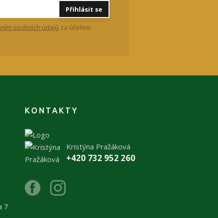
Přihlásit se
ním osobních údajů
za účelem
KONTAKTY
Kristýna Pražáková
+420 732 952 260
a 7