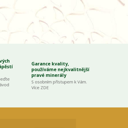
ových
Garance kvality,
ápěstí
používáme nejkvalitnější
pravé minerály
veďte
S osobním přístupem k Vám.
Návod
Více ZDE