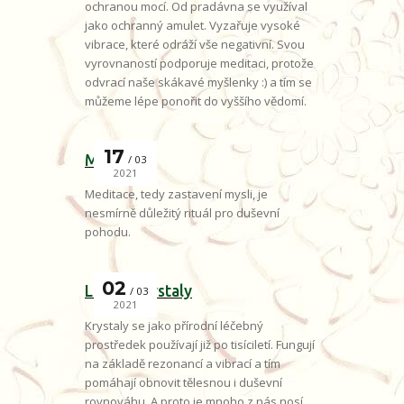
ochranou mocí. Od pradávna se využíval
jako ochranný amulet. Vyzařuje vysoké
vibrace, které odráží vše negativní. Svou
vyrovnaností podporuje meditaci, protože
odvrací naše skákavé myšlenky :) a tím se
můžeme lépe ponořit do vyššího vědomí.
17
Meditace
03
2021
Meditace, tedy zastavení mysli, je
nesmírně důležitý rituál pro duševní
pohodu.
02
Léčení krystaly
03
2021
Krystaly se jako přírodní léčebný
prostředek používají již po tisíciletí. Fungují
na základě rezonancí a vibrací a tím
pomáhají obnovit tělesnou i duševní
rovnováhu. A proto je mnoho z nás nosí