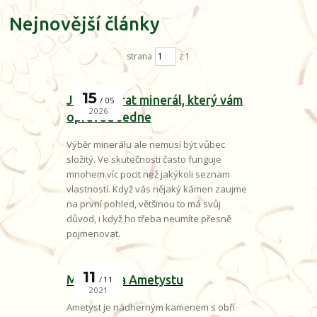
Nejnovější články
strana
z 1
15
Jak si vybrat minerál, který vám
05
2026
opravdu sedne
Výběr minerálu ale nemusí být vůbec
složitý. Ve skutečnosti často funguje
mnohem víc pocit než jakýkoli seznam
vlastností. Když vás nějaký kámen zaujme
na první pohled, většinou to má svůj
důvod, i když ho třeba neumíte přesně
pojmenovat.
11
Mocná síla Ametystu
11
2021
Ametyst je nádherným kamenem s obří