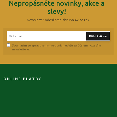
Nepropásněte novinky, akce a
slevy!
Newsletter odesíláme zhruba 4x za rok.
Přihlásit se
Souhlasím se
zpracováním osobních údajů
za účelem rozesílky
newsletteru.
ONLINE PLATBY