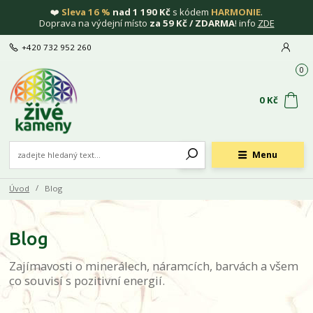
❤️
Sleva 16 %
nad 1 190 Kč
s kódem
HARMONIE
.
Doprava na výdejní místo
za 59 Kč / ZDARMA
! info
ZDE
+420 732 952 260
0
0 Kč
Menu
Úvod
Blog
Blog
Zajímavosti o minerálech, náramcích, barvách a všem
co souvisí s pozitivní energií.