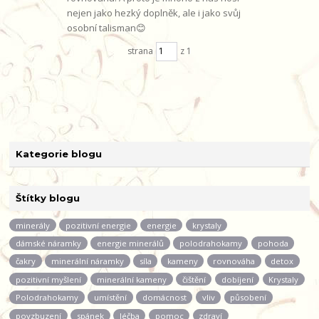
nejen jako hezký doplněk, ale i jako svůj
osobní talisman😊
strana
z 1
Kategorie blogu
Štítky blogu
minerály
pozitivní energie
energie
krystaly
dámské náramky
energie minerálů
polodrahokamy
pohoda
čakry
minerální náramky
síla
kameny
rovnováha
detox
pozitivní myšlení
minerální kameny
čištění
dobíjení
Krystaly
Polodrahokamy
umístění
domácnost
vliv
působení
povzbuzení
spánek
léčba
pomoc
zdraví