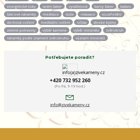
energetické toky
sedm čaker
vyváženost
barvy čaker
balanc
čakrové náramky
meditace
duše
relaxace
soustředění
dechová cvičení
meditační cvičení
očista
divoke byliny
zelené potraviny
výběr kamene
výběr minerálu
zvěrokruh
náramky podle znamení zvěrokruhu
význam minerálů
Potřebujete poradit?
+420 732 952 260
(Po-Pá, 9-19 hod.)
info@zivekameny.cz