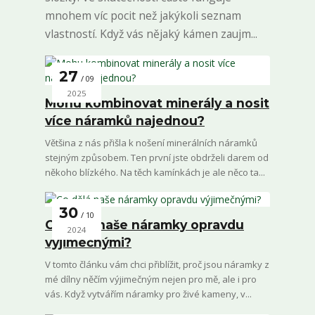
mnohem víc pocit než jakýkoli seznam
vlastností. Když vás nějaký kámen zaujm...
27
09
2025
Mohu kombinovat minerály a nosit
více náramků najednou?
Většina z nás přišla k nošení minerálních náramků
stejným způsobem. Ten první jste obdrželi darem od
někoho blízkého. Na těch kamínkách je ale něco ta...
30
10
Co dělá naše náramky opravdu
2024
výjimečnými?
V tomto článku vám chci přiblížit, proč jsou náramky z
mé dílny něčím výjimečným nejen pro mě, ale i pro
vás. Když vytvářím náramky pro živé kameny, v...