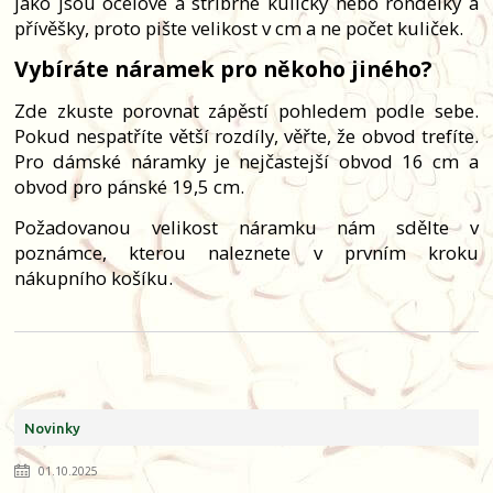
jako jsou ocelové a stříbrné kuličky nebo rondelky a
přívěšky, proto pište velikost v cm a ne počet kuliček.
Vybíráte náramek pro někoho jiného?
Zde zkuste porovnat zápěstí pohledem podle sebe.
Pokud nespatříte větší rozdíly, věřte, že obvod trefíte.
Pro dámské náramky je nejčastejší obvod 16 cm a
obvod pro pánské 19,5 cm.
Požadovanou velikost náramku nám sdělte v
poznámce, kterou naleznete v prvním kroku
nákupního košíku.
Novinky
01.10.2025