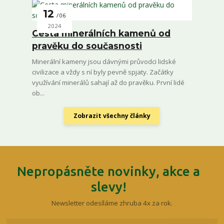
12
06
2024
Cesta minerálních kamenů od
pravěku do současnosti
Minerální kameny jsou dávnými průvodci lidské
civilizace a vždy s ní byly pevně spjaty. Začátky
využívání minerálů sahají až do pravěku. První lidé
ob...
Zobrazit všechny články
Nepropásněte novinky, akce a
slevy!
Newsletter odesíláme zhruba 4x za rok.