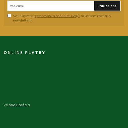
Přihlásit se
Souhlasím se
zpracováním osobních údajů
za účelem rozesílky
newsletteru.
ONLINE PLATBY
ve spolupráci s