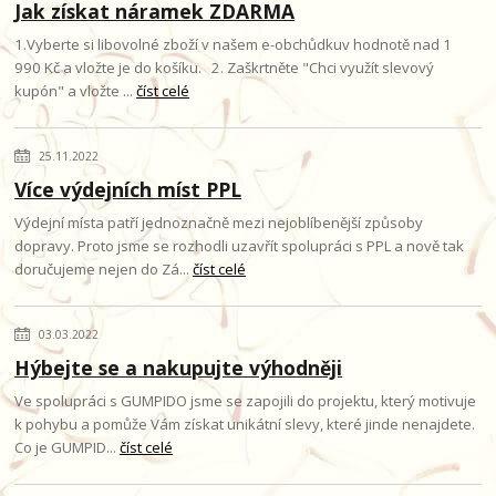
Jak získat náramek ZDARMA
1.Vyberte si libovolné zboží v našem e-obchůdkuv hodnotě nad 1
990 Kč a vložte je do košíku. 2. Zaškrtněte "Chci využít slevový
kupón" a vložte ...
číst celé
25.11.2022
Více výdejních míst PPL
Výdejní místa patří jednoznačně mezi nejoblíbenější způsoby
dopravy. Proto jsme se rozhodli uzavřít spolupráci s PPL a nově tak
doručujeme nejen do Zá...
číst celé
03.03.2022
Hýbejte se a nakupujte výhodněji
Ve spolupráci s GUMPIDO jsme se zapojili do projektu, který motivuje
k pohybu a pomůže Vám získat unikátní slevy, které jinde nenajdete.
Co je GUMPID...
číst celé