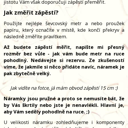
jistotu Vám však doporučuji zápěstí přeměřit.
Jak změřit zápěstí?
Použijte nejlépe ševcovský metr a nebo proužek
papíru, který označíte v místě, kde končí překryv a
následně změříte pravítkem.
Až budete zápěstí měřit, napište mi přesný
rozměr bez vůle - jak vám bude metr na ruce
pohodlný. Nedávejte si rezervu. Ze zkušeností
víme, že jakmile si něco přidáte navíc, náramek je
pak zbytečně velký.
Jak vidíte na fotce, já mám obvod zápěstí 15 cm :)
Náramky jsou pružné a proto se nemusíte bát, že
by Vás škrtily nebo jste je nenavlékli. Hlavní je,
aby Vám seděly pohodlně na ruce. ;)
U velikosti náramku zohledňujeme i komponenty