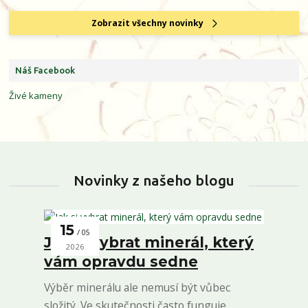
Zobrazit všechny novinky
Náš Facebook
Živé kameny
Novinky z našeho blogu
15
05
Jak si vybrat minerál, který
2026
vám opravdu sedne
Výběr minerálu ale nemusí být vůbec
složitý. Ve skutečnosti často funguje