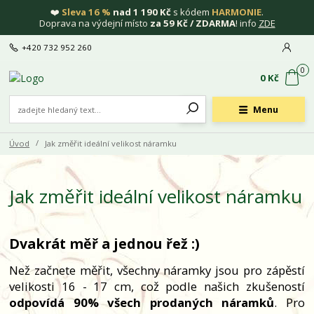
❤️
Sleva 16 %
nad 1 190 Kč
s kódem
HARMONIE
.
Doprava na výdejní místo
za 59 Kč / ZDARMA
! info
ZDE
+420 732 952 260
0
0 Kč
Menu
Úvod
Jak změřit ideální velikost náramku
Jak změřit ideální velikost náramku
Dvakrát měř a jednou řež :)
Než začnete měřit, všechny náramky jsou pro zápěstí
velikosti 16 - 17 cm, což podle našich zkušeností
odpovídá 90% všech prodaných náramků
. Pro