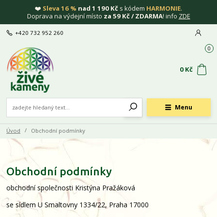
❤️
Sleva 16 %
nad 1 190 Kč
s kódem
HARMONIE
.
Doprava na výdejní místo
za 59 Kč / ZDARMA
! info
ZDE
+420 732 952 260
0
0 Kč
Menu
Úvod
Obchodní podmínky
Obchodní podmínky
obchodní společnosti Kristýna Pražáková
se sídlem U Smaltovny 1334/22, Praha 17000