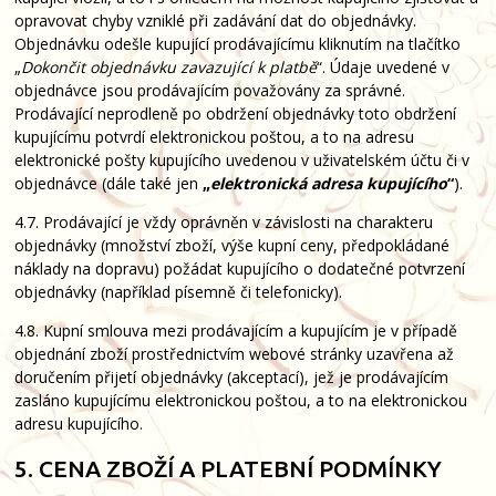
opravovat chyby vzniklé při zadávání dat do objednávky.
Objednávku odešle kupující prodávajícímu kliknutím na tlačítko
„
Dokončit objednávku zavazující k platbě
“. Údaje uvedené v
objednávce jsou prodávajícím považovány za správné.
Prodávající neprodleně po obdržení objednávky toto obdržení
kupujícímu potvrdí elektronickou poštou, a to na adresu
elektronické pošty kupujícího uvedenou v uživatelském účtu či v
objednávce (dále také jen
„
elektronická adresa kupujícího
“
).
4.7. Prodávající je vždy oprávněn v závislosti na charakteru
objednávky (množství zboží, výše kupní ceny, předpokládané
náklady na dopravu) požádat kupujícího o dodatečné potvrzení
objednávky (například písemně či telefonicky).
4.8. Kupní smlouva mezi prodávajícím a kupujícím je v případě
objednání zboží prostřednictvím webové stránky uzavřena až
doručením přijetí objednávky (akceptací), jež je prodávajícím
zasláno kupujícímu elektronickou poštou, a to na elektronickou
adresu kupujícího.
5. CENA ZBOŽÍ A PLATEBNÍ PODMÍNKY