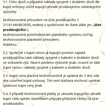
5.1. Cenu zboží a případné náklady spojené s dodáním zboží dle
kupní smlouvy může kupující uhradit prodávajícímu následujícími
způsoby:
bezhotovostně převodem na účet prodávajícího č.
2116144048/3030, vedený u společnosti Air Bank (dále jen „
účet
prodávajícího
“);
bezhotovostně prostřednictvím platebního systému GoPay;
bezhotovostně platebním převodem;
dobírkou.
5.2. Společně s kupní cenou je kupující povinen zaplatit
prodávajícímu také náklady spojené s balením a dodáním zboží
ve smluvené výši. Není-li uvedeno výslovně jinak, rozumí se dále
kupní cenou i náklady spojené s balením a dodáním zboží.
5.3. Kupní cena placená bezhotovostně je splatná do 3 dnů ode
dne uzavření kupní smlouvy. Tím není dotčena možnost ujednat
splatnost kupní ceny jinak.
5.4. V případě bezhotovostní platby je závazek kupujícího uhradit
kupní cenu splněn okamžikem připsání příslušné částky na účet
prodávajícího.