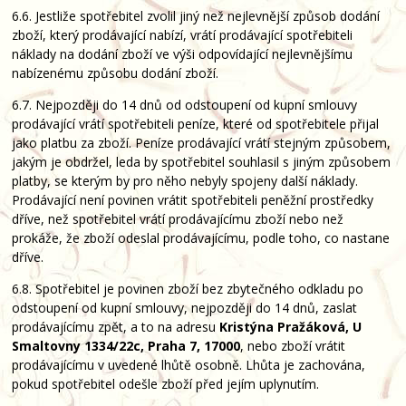
6.6. Jestliže spotřebitel zvolil jiný než nejlevnější způsob dodání
zboží, který prodávající nabízí, vrátí prodávající spotřebiteli
náklady na dodání zboží ve výši odpovídající nejlevnějšímu
nabízenému způsobu dodání zboží.
6.7. Nejpozději do 14 dnů od odstoupení od kupní smlouvy
prodávající vrátí spotřebiteli peníze, které od spotřebitele přijal
jako platbu za zboží. Peníze prodávající vrátí stejným způsobem,
jakým je obdržel, leda by spotřebitel souhlasil s jiným způsobem
platby, se kterým by pro něho nebyly spojeny další náklady.
Prodávající není povinen vrátit spotřebiteli peněžní prostředky
dříve, než spotřebitel vrátí prodávajícímu zboží nebo než
prokáže, že zboží odeslal prodávajícímu, podle toho, co nastane
dříve.
6.8. Spotřebitel je povinen zboží bez zbytečného odkladu po
odstoupení od kupní smlouvy, nejpozději do 14 dnů, zaslat
prodávajícímu zpět, a to na adresu
Kristýna Pražáková, U
Smaltovny 1334/22c, Praha 7, 17000
, nebo zboží vrátit
prodávajícímu v uvedené lhůtě osobně. Lhůta je zachována,
pokud spotřebitel odešle zboží před jejím uplynutím.