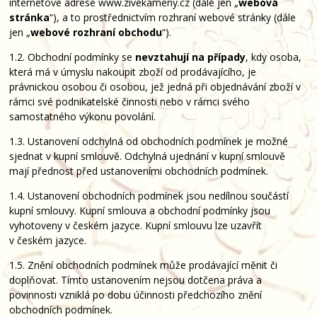
internetové adrese www.zivekameny.cz (dále jen „
webová
stránka
“), a to prostřednictvím rozhraní webové stránky (dále
jen „
webové rozhraní obchodu
“).
1.2. Obchodní podmínky se
nevztahují na případy
, kdy osoba,
která má v úmyslu nakoupit zboží od prodávajícího, je
právnickou osobou či osobou, jež jedná při objednávání zboží v
rámci své podnikatelské činnosti nebo v rámci svého
samostatného výkonu povolání.
1.3. Ustanovení odchylná od obchodních podmínek je možné
sjednat v kupní smlouvě. Odchylná ujednání v kupní smlouvě
mají přednost před ustanoveními obchodních podmínek.
1.4. Ustanovení obchodních podmínek jsou nedílnou součástí
kupní smlouvy. Kupní smlouva a obchodní podmínky jsou
vyhotoveny v českém jazyce. Kupní smlouvu lze uzavřít
v českém jazyce.
1.5. Znění obchodních podmínek může prodávající měnit či
doplňovat. Tímto ustanovením nejsou dotčena práva a
povinnosti vzniklá po dobu účinnosti předchozího znění
obchodních podmínek.