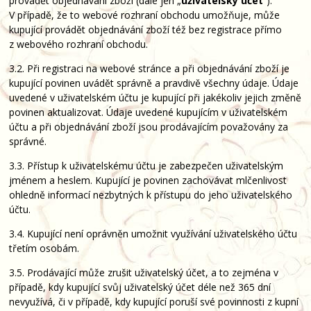
provádět objednávání zboží (dále jen „
uživatelský účet
“).
V případě, že to webové rozhraní obchodu umožňuje, může
kupující provádět objednávání zboží též bez registrace přímo
z webového rozhraní obchodu.
3.2. Při registraci na webové stránce a při objednávání zboží je
kupující povinen uvádět správně a pravdivě všechny údaje. Údaje
uvedené v uživatelském účtu je kupující při jakékoliv jejich změně
povinen aktualizovat. Údaje uvedené kupujícím v uživatelském
účtu a při objednávání zboží jsou prodávajícím považovány za
správné.
3.3. Přístup k uživatelskému účtu je zabezpečen uživatelským
jménem a heslem. Kupující je povinen zachovávat mlčenlivost
ohledně informací nezbytných k přístupu do jeho uživatelského
účtu.
3.4. Kupující není oprávněn umožnit využívání uživatelského účtu
třetím osobám.
3.5. Prodávající může zrušit uživatelský účet, a to zejména v
případě, kdy kupující svůj uživatelský účet déle než 365 dní
nevyužívá, či v případě, kdy kupující poruší své povinnosti z kupní