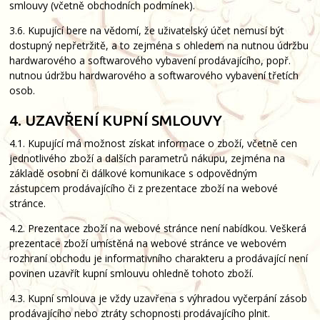
smlouvy (včetně obchodních podmínek).
3.6. Kupující bere na vědomí, že uživatelský účet nemusí být
dostupný nepřetržitě, a to zejména s ohledem na nutnou údržbu
hardwarového a softwarového vybavení prodávajícího, popř.
nutnou údržbu hardwarového a softwarového vybavení třetích
osob.
4. UZAVŘENÍ KUPNÍ SMLOUVY
4.1. Kupující má možnost získat informace o zboží, včetně cen
jednotlivého zboží a dalších parametrů nákupu, zejména na
základě osobní či dálkové komunikace s odpovědným
zástupcem prodávajícího či z prezentace zboží na webové
stránce.
4.2. Prezentace zboží na webové stránce není nabídkou. Veškerá
prezentace zboží umístěná na webové stránce ve webovém
rozhraní obchodu je informativního charakteru a prodávající není
povinen uzavřít kupní smlouvu ohledně tohoto zboží.
4.3. Kupní smlouva je vždy uzavřena s výhradou vyčerpání zásob
prodávajícího nebo ztráty schopnosti prodávajícího plnit.