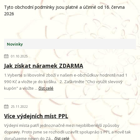
Tyto obchodní podmínky jsou platné a účinné od 16. června
2026
Novinky
01.10.2025
Jak získat náramek ZDARMA
1.Vyberte si libovolné zboží v našem e-obchůdkuv hodnotě nad 1
990 Kč a vložte je do košíku. 2. Zaškrtněte "Chci využít slevový
kupón" a vložte ...
číst celé
25.11.2022
Více výdejních míst PPL
Výdejní místa patří jednoznačně mezi nejoblíbenější způsoby
dopravy. Proto jsme se rozhodli uzavřít spolupráci s PPL a nově tak
doručujeme nejen do Zá...
číst celé