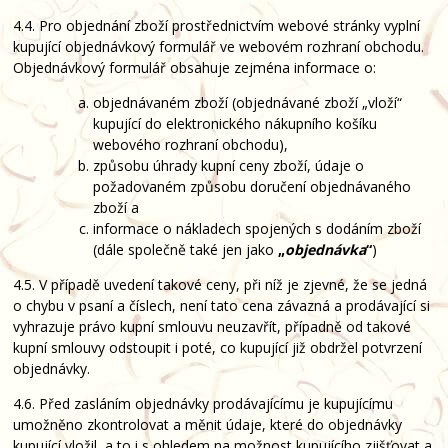
4.4. Pro objednání zboží prostřednictvím webové stránky vyplní
kupující objednávkový formulář ve webovém rozhraní obchodu.
Objednávkový formulář obsahuje zejména informace o:
objednávaném zboží (objednávané zboží „vloží“
kupující do elektronického nákupního košíku
webového rozhraní obchodu),
způsobu úhrady kupní ceny zboží, údaje o
požadovaném způsobu doručení objednávaného
zboží a
informace o nákladech spojených s dodáním zboží
(dále společně také jen jako
„
objednávka
“
)
4.5. V případě uvedení takové ceny, při níž je zjevné, že se jedná
o chybu v psaní a číslech, není tato cena závazná a prodávající si
vyhrazuje právo kupní smlouvu neuzavřít, případně od takové
kupní smlouvy odstoupit i poté, co kupující již obdržel potvrzení
objednávky.
4.6. Před zasláním objednávky prodávajícímu je kupujícímu
umožněno zkontrolovat a měnit údaje, které do objednávky
kupující vložil, a to i s ohledem na možnost kupujícího zjišťovat a