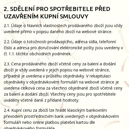
2. SDĚLENÍ PRO SPOTŘEBITELE PŘED
UZAVŘENÍM KUPNÍ SMLOUVY
2.1. Údaje o hlavních vlastnostech prodávaného zboží jsou vždy
uvedené přímo v popisu daného zboží na webové stránce.
2.2. Údaje o totožnosti prodávajícího, adresa sídla, telefonní
číslo a adresa pro doručování elektronické pošty jsou uvedeny v
čl. 1.1. těchto obchodních podmínek.
2.3. Cena prodávaného zboží včetně ceny za balení a dodání
zboží je vždy uvedená v jejich popisu na webové stránce,
případně je uvedena v průběhu objednávky. V rekapitulaci
objednávky v objednávkovém formuláři na webové stránce je
uvedena celková cena za všechno objednané zboží včetně ceny
za balení a dodání zboží. Všechny ceny jsou pro spotřebitele
uváděny včetně daně z přidané hodnoty.
2.4. Kupní cenu za zboží lze hradit klasickým bankovním
převodem prostřednictvím bank uvedených v objednávkovém
formuláři nebo online platbou platební kartou dle
objednávkového formuláře.