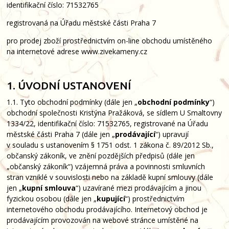
identifikační číslo: 71532765
registrovaná na Úřadu městské části Praha 7
pro prodej zboží prostřednictvím on-line obchodu umístěného
na internetové adrese www.zivekameny.cz
1. ÚVODNÍ USTANOVENÍ
1.1. Tyto obchodní podmínky (dále jen „
obchodní podmínky
“)
obchodní společnosti Kristýna Pražáková, se sídlem U Smaltovny
1334/22, identifikační číslo: 71532765, registrované na Úřadu
městské části Praha 7 (dále jen „
prodávající
“) upravují
v souladu s ustanovením § 1751 odst. 1 zákona č. 89/2012 Sb.,
občanský zákoník, ve znění pozdějších předpisů (dále jen
„občanský zákoník“) vzájemná práva a povinnosti smluvních
stran vzniklé v souvislosti nebo na základě kupní smlouvy (dále
jen „
kupní smlouva
“) uzavírané mezi prodávajícím a jinou
fyzickou osobou (dále jen „
kupující
“) prostřednictvím
internetového obchodu prodávajícího. Internetový obchod je
prodávajícím provozován na webové stránce umístěné na