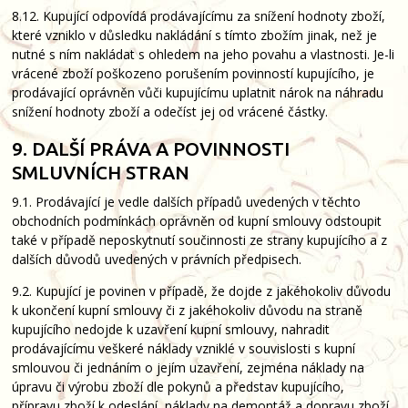
8.12. Kupující odpovídá prodávajícímu za snížení hodnoty zboží,
které vzniklo v důsledku nakládání s tímto zbožím jinak, než je
nutné s ním nakládat s ohledem na jeho povahu a vlastnosti. Je-li
vrácené zboží poškozeno porušením povinností kupujícího, je
prodávající oprávněn vůči kupujícímu uplatnit nárok na náhradu
snížení hodnoty zboží a odečíst jej od vrácené částky.
9. DALŠÍ PRÁVA A POVINNOSTI
SMLUVNÍCH STRAN
9.1. Prodávající je vedle dalších případů uvedených v těchto
obchodních podmínkách oprávněn od kupní smlouvy odstoupit
také v případě neposkytnutí součinnosti ze strany kupujícího a z
dalších důvodů uvedených v právních předpisech.
9.2. Kupující je povinen v případě, že dojde z jakéhokoliv důvodu
k ukončení kupní smlouvy či z jakéhokoliv důvodu na straně
kupujícího nedojde k uzavření kupní smlouvy, nahradit
prodávajícímu veškeré náklady vzniklé v souvislosti s kupní
smlouvou či jednáním o jejím uzavření, zejména náklady na
úpravu či výrobu zboží dle pokynů a představ kupujícího,
přípravu zboží k odeslání, náklady na demontáž a dopravu zboží,