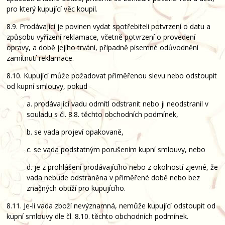
pro který kupující věc koupil.
8.9. Prodávající je povinen vydat spotřebiteli potvrzení o datu a
způsobu vyřízení reklamace, včetně potvrzení o provedení
opravy, a době jejího trvání, případně písemné odůvodnění
zamítnutí reklamace.
8.10. Kupující může požadovat přiměřenou slevu nebo odstoupit
od kupní smlouvy, pokud
a. prodávající vadu odmítl odstranit nebo ji neodstranil v
souladu s čl. 8.8. těchto obchodních podmínek,
b. se vada projeví opakovaně,
c. se vada podstatným porušením kupní smlouvy, nebo
d. je z prohlášení prodávajícího nebo z okolností zjevné, že
vada nebude odstraněna v přiměřené době nebo bez
značných obtíží pro kupujícího.
8.11. Je-li vada zboží nevýznamná, nemůže kupující odstoupit od
kupní smlouvy dle čl. 8.10. těchto obchodních podmínek.