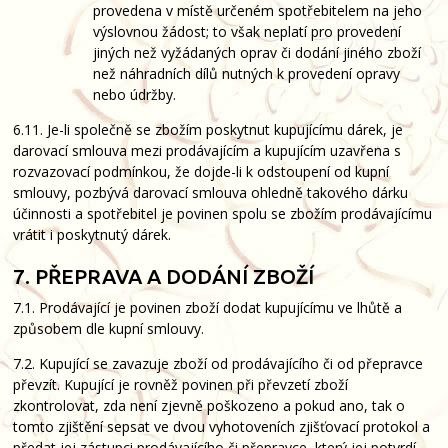
provedena v místě určeném spotřebitelem na jeho
výslovnou žádost; to však neplatí pro provedení
jiných než vyžádaných oprav či dodání jiného zboží
než náhradních dílů nutných k provedení opravy
nebo údržby.
6.11. Je-li společně se zbožím poskytnut kupujícímu dárek, je
darovací smlouva mezi prodávajícím a kupujícím uzavřena s
rozvazovací podmínkou, že dojde-li k odstoupení od kupní
smlouvy, pozbývá darovací smlouva ohledně takového dárku
účinnosti a spotřebitel je povinen spolu se zbožím prodávajícímu
vrátit i poskytnutý dárek.
7. PŘEPRAVA A DODÁNÍ ZBOŽÍ
7.1. Prodávající je povinen zboží dodat kupujícímu ve lhůtě a
způsobem dle kupní smlouvy.
7.2. Kupující se zavazuje zboží od prodávajícího či od přepravce
převzít. Kupující je rovněž povinen při převzetí zboží
zkontrolovat, zda není zjevně poškozeno a pokud ano, tak o
tomto zjištění sepsat ve dvou vyhotoveních zjišťovací protokol a
předat jej zástupci prodávajícího či přepravce, který jej potvrdí