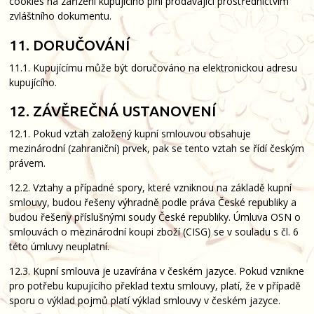
cookies na zařízení kupujícího plní prodávající prostřednictvím
zvláštního dokumentu.
11. DORUČOVÁNÍ
11.1. Kupujícímu může být doručováno na elektronickou adresu
kupujícího.
12. ZÁVĚREČNÁ USTANOVENÍ
12.1. Pokud vztah založený kupní smlouvou obsahuje
mezinárodní (zahraniční) prvek, pak se tento vztah se řídí českým
právem.
12.2. Vztahy a případné spory, které vzniknou na základě kupní
smlouvy, budou řešeny výhradně podle práva České republiky a
budou řešeny příslušnými soudy České republiky. Úmluva OSN o
smlouvách o mezinárodní koupi zboží (CISG) se v souladu s čl. 6
této úmluvy neuplatní.
12.3. Kupní smlouva je uzavírána v českém jazyce. Pokud vznikne
pro potřebu kupujícího překlad textu smlouvy, platí, že v případě
sporu o výklad pojmů platí výklad smlouvy v českém jazyce.