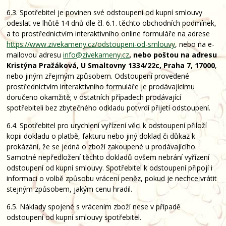
6.3. Spotřebitel je povinen své odstoupení od kupní smlouvy
odeslat ve lhůtě 14 dnů dle čl. 6.1. těchto obchodních podmínek,
a to prostřednictvím interaktivního online formuláře na adrese
https://www.zivekameny.cz/odstoupeni-od-smlouvy
, nebo na e-
mailovou adresu
info@zivekameny.cz
, nebo poštou na adresu
Kristýna Pražáková, U Smaltovny 1334/22c, Praha 7, 17000
,
nebo jiným zřejmým způsobem. Odstoupení provedené
prostřednictvím interaktivního formuláře je prodávajícímu
doručeno okamžitě; v ostatních případech prodávající
spotřebiteli bez zbytečného odkladu potvrdí přijetí odstoupení.
6.4. Spotřebitel pro urychlení vyřízení věci k odstoupení přiloží
kopii dokladu o platbě, fakturu nebo jiný doklad či důkaz k
prokázání, že se jedná o zboží zakoupené u prodávajícího.
Samotné nepředložení těchto dokladů ovšem nebrání vyřízení
odstoupení od kupní smlouvy. Spotřebitel k odstoupení připojí i
informaci o volbě způsobu vrácení peněz, pokud je nechce vrátit
stejným způsobem, jakým cenu hradil.
6.5. Náklady spojené s vrácením zboží nese v případě
odstoupení od kupní smlouvy spotřebitel.