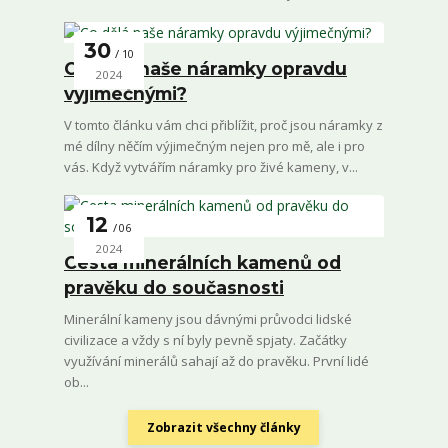
30
10
Co dělá naše náramky opravdu
2024
výjimečnými?
V tomto článku vám chci přiblížit, proč jsou náramky z
mé dílny něčím výjimečným nejen pro mě, ale i pro
vás. Když vytvářím náramky pro živé kameny, v...
12
06
2024
Cesta minerálních kamenů od
pravěku do současnosti
Minerální kameny jsou dávnými průvodci lidské
civilizace a vždy s ní byly pevně spjaty. Začátky
využívání minerálů sahají až do pravěku. První lidé
ob...
Zobrazit všechny články