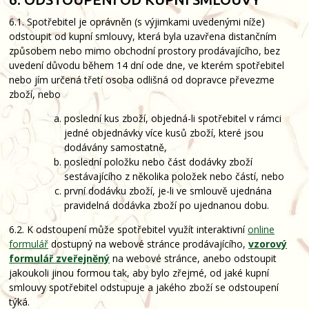
6.1. Spotřebitel je oprávněn (s výjimkami uvedenými níže)
odstoupit od kupní smlouvy, která byla uzavřena distančním
způsobem nebo mimo obchodní prostory prodávajícího, bez
uvedení důvodu během 14 dní ode dne, ve kterém spotřebitel
nebo jím určená třetí osoba odlišná od dopravce převezme
zboží, nebo
poslední kus zboží, objedná-li spotřebitel v rámci
jedné objednávky více kusů zboží, které jsou
dodávány samostatně,
poslední položku nebo část dodávky zboží
sestávajícího z několika položek nebo částí, nebo
první dodávku zboží, je-li ve smlouvě ujednána
pravidelná dodávka zboží po ujednanou dobu.
6.2. K odstoupení může spotřebitel využít interaktivní
online
formulář
dostupný na webové stránce prodávajícího,
vzorový
formulář zveřejněný
na webové stránce, anebo odstoupit
jakoukoli jinou formou tak, aby bylo zřejmé, od jaké kupní
smlouvy spotřebitel odstupuje a jakého zboží se odstoupení
týká.