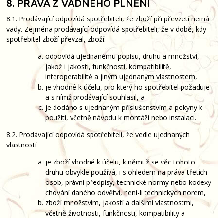
8. PRÁVA Z VADNÉHO PLNĚNÍ
8.1. Prodávající odpovídá spotřebiteli, že zboží při převzetí nemá
vady. Zejména prodávající odpovídá spotřebiteli, že v době, kdy
spotřebitel zboží převzal, zboží:
odpovídá ujednanému popisu, druhu a množství,
jakož i jakosti, funkčnosti, kompatibilitě,
interoperabilitě a jiným ujednaným vlastnostem,
je vhodné k účelu, pro který ho spotřebitel požaduje
a s nímž prodávající souhlasil, a
je dodáno s ujednaným příslušenstvím a pokyny k
použití, včetně návodu k montáži nebo instalaci.
8.2. Prodávající odpovídá spotřebiteli, že vedle ujednaných
vlastností
je zboží vhodné k účelu, k němuž se věc tohoto
druhu obvykle používá, i s ohledem na práva třetích
osob, právní předpisy, technické normy nebo kodexy
chování daného odvětví, není-li technických norem,
zboží množstvím, jakostí a dalšími vlastnostmi,
včetně životnosti, funkčnosti, kompatibility a