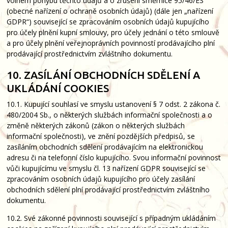
volném pohybu těchto údajů a o zrušení směrnice 95/46/ES
(obecné nařízení o ochraně osobních údajů) (dále jen „nařízení
GDPR“) související se zpracováním osobních údajů kupujícího
pro účely plnění kupní smlouvy, pro účely jednání o této smlouvě
a pro účely plnění veřejnoprávních povinností prodávajícího plní
prodávající prostřednictvím zvláštního dokumentu.
10. ZASÍLÁNÍ OBCHODNÍCH SDĚLENÍ A
UKLÁDÁNÍ COOKIES
10.1.
Kupující souhlasí ve smyslu ustanovení § 7 odst. 2 zákona č.
480/2004 Sb., o některých službách informační společnosti a o
změně některých zákonů (zákon o některých službách
informační společnosti), ve znění pozdějších předpisů, se
zasíláním obchodních sdělení prodávajícím na elektronickou
adresu či na telefonní číslo kupujícího. Svou informační povinnost
vůči kupujícímu ve smyslu čl. 13 nařízení GDPR související se
zpracováním osobních údajů kupujícího pro účely zasílání
obchodních sdělení plní prodávající prostřednictvím zvláštního
dokumentu.
10.2. Své zákonné povinnosti související s případným ukládáním