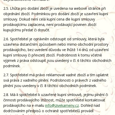
2.5. Lhůta pro dodání zboží je uvedena na webové stránce při
objednání zboží. Podmínkou pro dodání zboží je uzavření kupní
smlouvy. Dokud není celá kupní cena dle kupní smlouvy
prodávajícímu zaplacena, není prodávající povinen zboží
kupujícímu předat či doručit.
2.6. Spotřebitel je oprávněn odstoupit od smlouvy, která byla
uzavřena distančním způsobem nebo mimo obchodní prostory
prodávajícího, bez uvedení důvodu ve lhůtě 14 dnů od uzavření
kupní smlouvy či převzetí zboží. Podrobnosti k tomu včetně
výjimek z práva odstoupit jsou uvedený v čl. 6 těchto obchodních
podmínek.
2.7. Spotřebitel má právo reklamovat vadné zboží a tím uplatnit
svá práva z vadného plnění. Podrobnosti o právech z vadného
plnění jsou uvedeny v čl. 8 těchto obchodních podmínek.
2.8. Má-li spotřebitel k uzavřené kupní smlouvě, jejímu plnění či
činnosti prodávajícího stížnost, může spotřebitel kontaktovat
prodávajícího na e-mailu
info@zivekameny.cz
. Dohled nad
dodržováním předpisů o ochraně spotřebitelů provádí