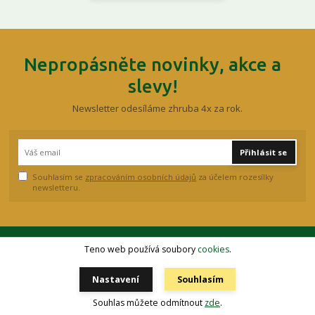
Nepropásněte novinky, akce a
slevy!
Newsletter odesíláme zhruba 4x za rok.
Přihlásit se
Souhlasím se
zpracováním osobních údajů
za účelem rozesílky
newsletteru.
Teno web používá soubory
cookies
.
ONLINE PLATBY
Nastavení
Souhlasím
Souhlas můžete odmítnout
zde
.