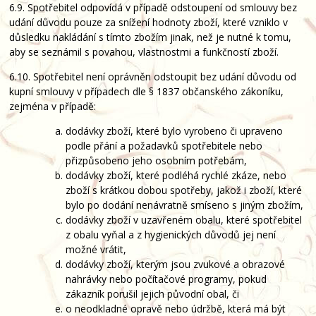
6.9. Spotřebitel odpovídá v případě odstoupení od smlouvy bez
udání důvodu pouze za snížení hodnoty zboží, které vzniklo v
důsledku nakládání s tímto zbožím jinak, než je nutné k tomu,
aby se seznámil s povahou, vlastnostmi a funkčností zboží.
6.10. Spotřebitel není oprávněn odstoupit bez udání důvodu od
kupní smlouvy v případech dle § 1837 občanského zákoníku,
zejména v případě:
dodávky zboží, které bylo vyrobeno či upraveno
podle přání a požadavků spotřebitele nebo
přizpůsobeno jeho osobním potřebám,
dodávky zboží, které podléhá rychlé zkáze, nebo
zboží s krátkou dobou spotřeby, jakož i zboží, které
bylo po dodání nenávratně smíseno s jiným zbožím,
dodávky zboží v uzavřeném obalu, které spotřebitel
z obalu vyňal a z hygienických důvodů jej není
možné vrátit,
dodávky zboží, kterým jsou zvukové a obrazové
nahrávky nebo počítačové programy, pokud
zákazník porušil jejich původní obal, či
o neodkladné opravě nebo údržbě, která má být