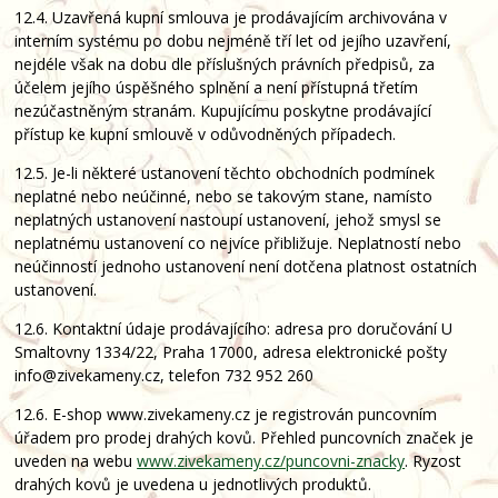
12.4. Uzavřená kupní smlouva je prodávajícím archivována v
interním systému po dobu nejméně tří let od jejího uzavření,
nejdéle však na dobu dle příslušných právních předpisů, za
účelem jejího úspěšného splnění a není přístupná třetím
nezúčastněným stranám. Kupujícímu poskytne prodávající
přístup ke kupní smlouvě v odůvodněných případech.
12.5. Je-li některé ustanovení těchto obchodních podmínek
neplatné nebo neúčinné, nebo se takovým stane, namísto
neplatných ustanovení nastoupí ustanovení, jehož smysl se
neplatnému ustanovení co nejvíce přibližuje. Neplatností nebo
neúčinností jednoho ustanovení není dotčena platnost ostatních
ustanovení.
12.6. Kontaktní údaje prodávajícího: adresa pro doručování U
Smaltovny 1334/22, Praha 17000, adresa elektronické pošty
info@zivekameny.cz, telefon 732 952 260
12.6. E-shop www.zivekameny.cz je registrován puncovním
úřadem pro prodej drahých kovů. Přehled puncovních značek je
uveden na webu
www.zivekameny.cz/puncovni-znacky
. Ryzost
drahých kovů je uvedena u jednotlivých produktů.