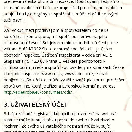
především Česká obchodní inspekce. Dodržování předpisů o
ochraně osobních údajů dozoruje Úřad pro ochranu osobních
údajů. I na tyto orgány se spotřebitel může obrátit se svými
stížnostmi.
2.9. Pokud mezi prodávajícím a spotřebitelem dojde ke
spotřebitelskému sporu, má spotřebitel právo na jeho
mimosoudní řešení. Subjektem mimosoudního řešení podle
zákona č. 634/1992 Sb., o ochraně spotřebitele, je Česká
obchodní inspekce, Ústřední inspektorát – oddělení ADR,
Štěpánská 15, 120 00 Praha 2. Veškeré podrobnosti k
mimosoudnímu řešení sporů jsou uvedeny na stránkách České
obchodní inspekce: www.coi.cz, www.adr.coi.cz, e-mail:
adr@coi.cz. Spotřebitel může využít rovněž platformu pro řešení
sporů on-line, která je zřízena Evropskou komisí na adrese
http://ec.europa.eu/consumers/odr/
.
3. UŽIVATELSKÝ ÚČET
3.1. Na základě registrace kupujícího provedené na webové
stránce může kupující přistupovat do svého uživatelského
rozhraní. Ze svého uživatelského rozhraní může kupující