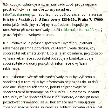
8.6. Kupující uplatňuje a oznamuje vadu zboží prodávajícímu
prostřednictvím e-mailové zprávy na adresu
info@zivekameny.cz
, nebo listinnou poštou zaslanou na adresu
Kristýna Pražáková, U Smaltovny 1334/22c, Praha 7, 17000
,
nebo jakýmkoliv jiným zřejmým způsobem. Kupující je
umožněno při oznámení vady použít
reklamační formulář
, který
je uveřejněn na webové stránce.
8.7. Prodávající je povinen spotřebiteli vydat při uplatnění
reklamace písemné potvrzení, ve kterém uvede datum, kdy
spotřebitel reklamaci uplatnil, co je jejím obsahem, jaký způsob
vyřízení reklamace spotřebitel požaduje a kontaktní údaje
spotřebitele pro účely poskytnutí informace o vyřízení
reklamace.
8.8. Reklamace včetně odstranění vady musí být vyřízena a
spotřebitel o tom musí být informován nejpozději do 30 dnů
ode dne uplatnění reklamace, pokud se prodávající se
spotřebitelem nedohodne na delší lhůtě. Po marném uplynutí
této lhůty může spotřebitel od kupní smlouvy odstoupit nebo
požadovat přiměřenou slevu. Reklamace nesmí kupujícímu
způsobit značné obtíže, přičemž se zohlední povaha věci a účel,