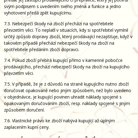
svým podpisem s uvedením svého jména a funkce a jedno
vyhotovení předá zpět kupujícímu.
7.3. Nebezpečí škody na zboží přechází na spotřebitele
převzetím věci. To neplatí v situacích, kdy si spotřebitel vymínil
určitý způsob dopravy zboží, který prodávající nezajišťuje, když v
takovém případě přechází nebezpečí škody na zboží na
spotřebitele předáním zboží dopravci.
7.4. Pokud zboží přebírá kupující přímo v kamenné pobočce
prodávajícího, přechází nebezpečí škody na zboží na kupujícího
převzetím věci.
7.5. V případě, že je z důvodů na straně kupujícího nutno zboží
doručovat opakovaně nebo jiným způsobem, než bylo uvedeno
v objednávce, je kupující povinen uhradit náklady spojené s
opakovaným doručováním zboží, resp. náklady spojené s jiným
způsobem doručení.
7.6. Vlastnické právo ke zboží nabývá kupující až úplným
zaplacením kupní ceny.