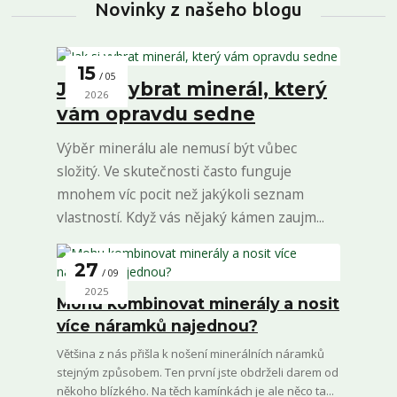
Novinky z našeho blogu
15
05
Jak si vybrat minerál, který
2026
vám opravdu sedne
Výběr minerálu ale nemusí být vůbec
složitý. Ve skutečnosti často funguje
mnohem víc pocit než jakýkoli seznam
vlastností. Když vás nějaký kámen zaujm...
27
09
2025
Mohu kombinovat minerály a nosit
více náramků najednou?
Většina z nás přišla k nošení minerálních náramků
stejným způsobem. Ten první jste obdrželi darem od
někoho blízkého. Na těch kamínkách je ale něco ta...