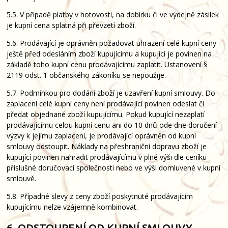
5.5. V případě platby v hotovosti, na dobírku či ve výdejně zásilek
je kupní cena splatná při převzetí zboží.
5.6. Prodávající je oprávněn požadovat uhrazení celé kupní ceny
ještě před odesláním zboží kupujícímu a kupující je povinen na
základě toho kupní cenu prodávajícímu zaplatit. Ustanovení §
2119 odst. 1 občanského zákoníku se nepoužije.
5.7. Podmínkou pro dodání zboží je uzavření kupní smlouvy. Do
zaplacení celé kupní ceny není prodávající povinen odeslat či
předat objednané zboží kupujícímu. Pokud kupující nezaplatí
prodávajícímu celou kupní cenu ani do 10 dnů ode dne doručení
výzvy k jejímu zaplacení, je prodávající oprávněn od kupní
smlouvy odstoupit. Náklady na přeshraniční dopravu zboží je
kupující povinen nahradit prodávajícímu v plné výši dle ceníku
příslušné doručovací společnosti nebo ve výši domluvené v kupní
smlouvě.
5.8. Případné slevy z ceny zboží poskytnuté prodávajícím
kupujícímu nelze vzájemně kombinovat.
6. ODSTOUPENÍ OD KUPNÍ SMLOUVY