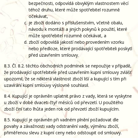
bezpečnosti, odpovídá obvyklým vlastnostem věcí
téhož druhu, které může spotřebitel rozumně
očekávat,
je zboží dodáno s příslušenstvím, včetně obalu,
návodu k montáži a jiných pokynů k použití, které
může spotřebitel rozumně očekávat, a
zboží odpovídá jakostí nebo provedením vzorku
nebo předloze, které prodávající spotřebiteli poskytl
před uzavřením smlouvy.
8.3. Čl. 8.2. těchto obchodních podmínek se nepoužije v případě,
že prodávající spotřebitele před uzavřením kupní smlouvy zvlášť
upozornil, že se některá vlastnost zboží liší a kupující s tím při
uzavírání kupní smlouvy výslovně souhlasil.
8.4. Kupující je oprávněn uplatnit právo z vady, která se vyskytne
u zboží v době dvaceti čtyř měsíců od převzetí. U použitého
zboží činí tato lhůta jeden rok od převzetí zboží kupujícím.
8.5. Kupující je oprávněn při vadném plnění požadovat dle
povahy a závažnosti vady odstranění vady, výměnu zboží,
přiměřenou slevu z kupní ceny nebo odstoupit od smlouvy.