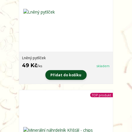
Lněný pytlíček
49 Kč
/
ks
skladem
Přidat do košíku
TOP produkt