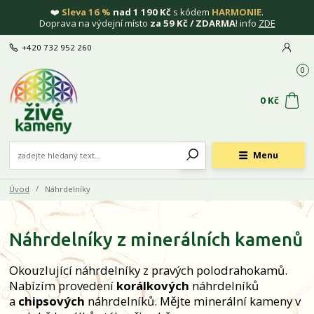
❤️
Sleva 16 %
nad 1 190 Kč
s kódem
HARMONIE
.
Doprava na výdejní místo
za 59 Kč / ZDARMA
! info
ZDE
+420 732 952 260
0
0 Kč
Menu
Úvod
Náhrdelníky
Náhrdelníky z minerálních kamenů
Okouzlující náhrdelníky z pravých polodrahokamů.
Nabízím provedení
korálkových
náhrdelníků
a
chipsových
náhrdelníků. Mějte minerální kameny v