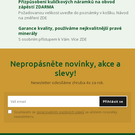
Přizpůsobení kuličkových náramků na obvod
zápěstí ZDARMA
Požadovanou velikost uveďte do poznámky v košíku. Návod
na změření ZDE
Garance kvality, používáme nejkvalitnější pravé
minerály
S osobním přístupem k Vám. Více ZDE
Nepropásněte novinky, akce a
slevy!
Newsletter odesíláme zhruba 4x za rok.
Přihlásit se
Souhlasím se
zpracováním osobních údajů
za účelem rozesílky
newsletteru.