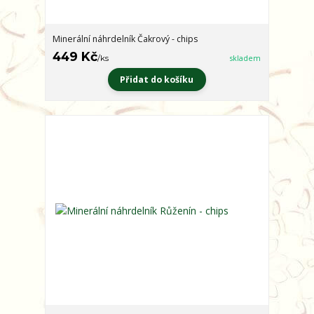
Minerální náhrdelník Čakrový - chips
449 Kč
/
ks
skladem
Přidat do košíku