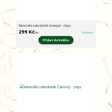
Minerální náhrdelník Ametyst - chips
299 Kč
/
ks
skladem
Přidat do košíku