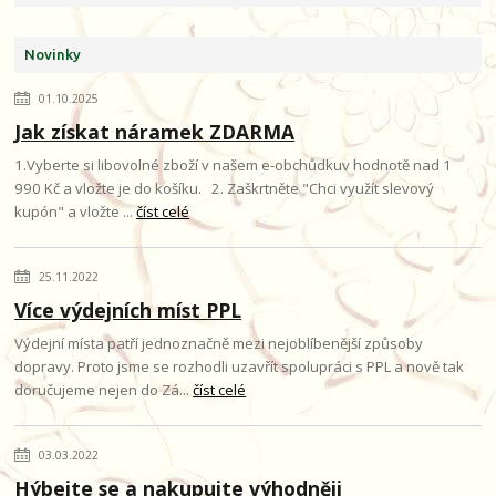
Novinky
01.10.2025
Jak získat náramek ZDARMA
1.Vyberte si libovolné zboží v našem e-obchůdkuv hodnotě nad 1
990 Kč a vložte je do košíku. 2. Zaškrtněte "Chci využít slevový
kupón" a vložte ...
číst celé
25.11.2022
Více výdejních míst PPL
Výdejní místa patří jednoznačně mezi nejoblíbenější způsoby
dopravy. Proto jsme se rozhodli uzavřít spolupráci s PPL a nově tak
doručujeme nejen do Zá...
číst celé
03.03.2022
Hýbejte se a nakupujte výhodněji