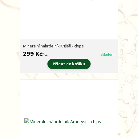
Minerální náhrdelník Křišťál - chips
299 Kč
/
ks
skladem
Přidat do košíku