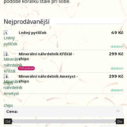
podobě korálků stále při sobě.
Nejprodávanější
Lněný pytlíček
49 Kč
1.
skladem
Minerální náhrdelník Křišťál -
299 Kč
2.
chips
skladem
TOP produkt
Minerální náhrdelník Ametyst -
299 Kč
3.
chips
skladem
Cena:
Od
Do