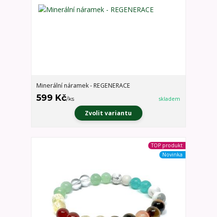
Minerální náramek - REGENERACE
599 Kč
/
ks
skladem
Zvolit variantu
TOP produkt
Novinka