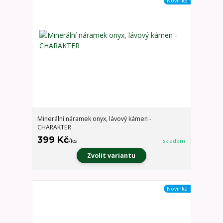
Novinka
Minerální náramek onyx, lávový kámen -
CHARAKTER
399 Kč
/
ks
skladem
Zvolit variantu
Novinka