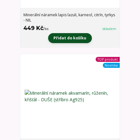
Minerální náramek lapis lazuli, karneol, citrín, tyrkys
- NIL
449 Kč
/
ks
skladem
Přidat do košíku
TOP produkt
Novinka