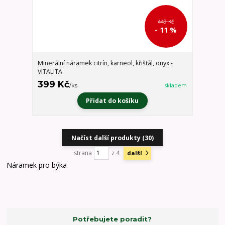
449 Kč
- 11 %
Minerální náramek citrín, karneol, křišťál, onyx -
VITALITA
399 Kč
/
ks
skladem
Přidat do košíku
Načíst další produkty (30)
strana
z 4
další
Náramek pro býka
Potřebujete poradit?