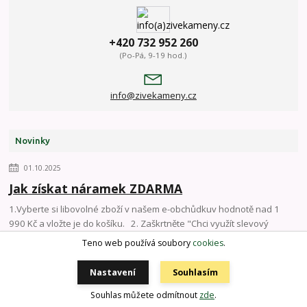
+420 732 952 260
(Po-Pá, 9-19 hod.)
info@zivekameny.cz
Novinky
01.10.2025
Jak získat náramek ZDARMA
1.Vyberte si libovolné zboží v našem e-obchůdkuv hodnotě nad 1
990 Kč a vložte je do košíku. 2. Zaškrtněte "Chci využít slevový
kupón" a vložte ...
číst celé
Teno web používá soubory
cookies
.
Nastavení
Souhlasím
25.11.2022
Souhlas můžete odmítnout
zde
.
Více výdejních míst PPL