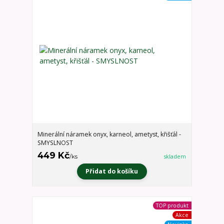
Minerální náramek onyx, karneol, ametyst, křišťál -
SMYSLNOST
449 Kč
/
ks
skladem
Přidat do košíku
TOP produkt
Akce