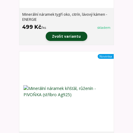
Minerální náramek tygří oko, citrín, lávový kámen -
ENERGIE
499 Kč
/
ks
skladem
Zvolit variantu
Novinka