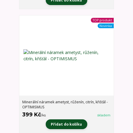
Přidat do košíku
TOP produkt
Novinka
Minerální náramek ametyst, růženín, citrín, křišťál -
OPTIMISMUS
399 Kč
/
ks
skladem
Přidat do košíku