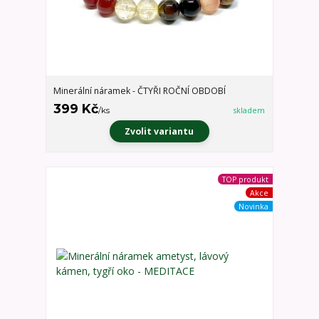
Minerální náramek - ČTYŘI ROČNÍ OBDOBÍ
399 Kč
/
ks
skladem
Zvolit variantu
TOP produkt
Akce
Novinka