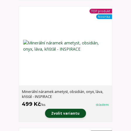
TOP produkt
Novinka
Minerální náramek ametyst, obsidián, onyx, láva,
křišťál - INSPIRACE
499 Kč
/
ks
skladem
Zvolit variantu