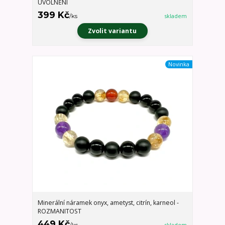
UVOLNĚNÍ
399 Kč
/
ks
skladem
Zvolit variantu
Novinka
Minerální náramek onyx, ametyst, citrín, karneol -
ROZMANITOST
449 Kč
/
ks
skladem