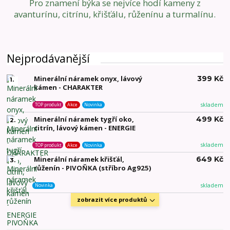
Pro znamení býka se nejvíce hodí kameny z
avanturínu, citrínu, křišťálu, růženínu a turmalínu.
Nejprodávanější
Minerální náramek onyx, lávový
399 Kč
1.
kámen - CHARAKTER
skladem
TOP produkt
Akce
Novinka
Minerální náramek tygří oko,
499 Kč
2.
citrín, lávový kámen - ENERGIE
skladem
TOP produkt
Akce
Novinka
Minerální náramek křišťál,
649 Kč
3.
růženín - PIVOŇKA (stříbro Ag925)
skladem
Novinka
zobrazit více produktů