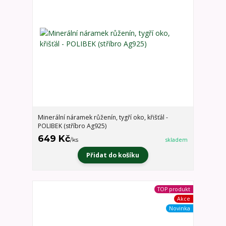
Minerální náramek růženín, tygří oko, křišťál -
POLIBEK (stříbro Ag925)
649 Kč
/
ks
skladem
Přidat do košíku
TOP produkt
Akce
Novinka