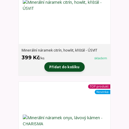
Minerální náramek citrín, howlit, křišťál - ÚSVIT
399 Kč
/
ks
skladem
Přidat do košíku
TOP produkt
Novinka