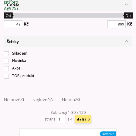
Cena:
Od
Do
Kč
Kč
Štítky
Skladem
Novinka
Akce
TOP produkt
Nejnovější
Nejlevnější
Nejdražší
Zobrazuji 1-30 z 120
strana
z 4
další
Novinka