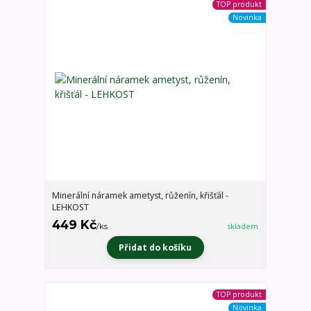
TOP produkt
Novinka
Minerální náramek ametyst, růženín, křišťál -
LEHKOST
449 Kč
/
ks
skladem
Přidat do košíku
TOP produkt
Novinka