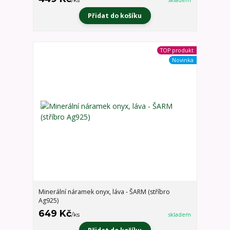
Přidat do košíku
TOP produkt
Novinka
Minerální náramek onyx, láva - ŠARM (stříbro
Ag925)
649 Kč
/
ks
skladem