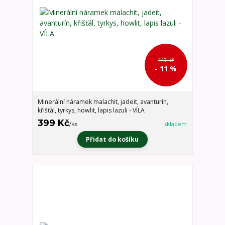
449 Kč
- 11 %
Minerální náramek malachit, jadeit, avanturín,
křišťál, tyrkys, howlit, lapis lazuli - VÍLA
399 Kč
/
ks
skladem
Přidat do košíku