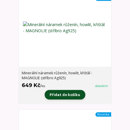
Minerální náramek růženín, howlit, křišťál -
MAGNOLIE (stříbro Ag925)
649 Kč
/
ks
skladem
Přidat do košíku
Novinka