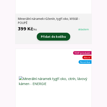
Minerální náramek růženín, tygří oko, křišťál -
POUPĚ
399 Kč
/
ks
skladem
Přidat do košíku
TOP produkt
Akce
Novinka