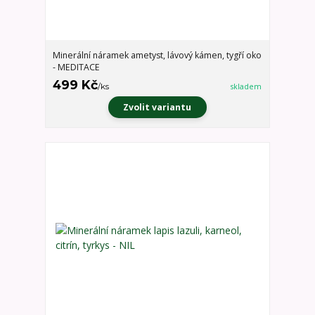
Minerální náramek ametyst, lávový kámen, tygří oko
- MEDITACE
499 Kč
/
ks
skladem
Zvolit variantu