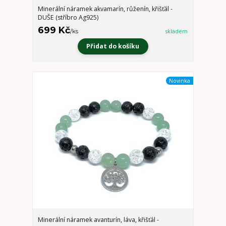
Minerální náramek akvamarín, růženín, křišťál -
DUŠE (stříbro Ag925)
699 Kč
/
ks
skladem
Přidat do košíku
Novinka
Minerální náramek avanturín, láva, křišťál -