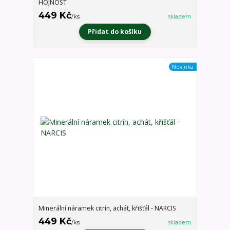
HOJNOST
449 Kč
/
ks
skladem
Přidat do košíku
Novinka
Minerální náramek citrín, achát, křišťál - NARCIS
449 Kč
/
ks
skladem