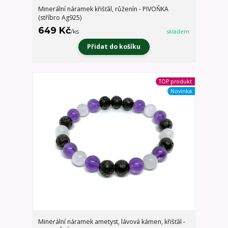
Minerální náramek křišťál, růženín - PIVOŇKA
(stříbro Ag925)
649 Kč
/
ks
skladem
Přidat do košíku
TOP produkt
Novinka
Minerální náramek ametyst, lávová kámen, křišťál -