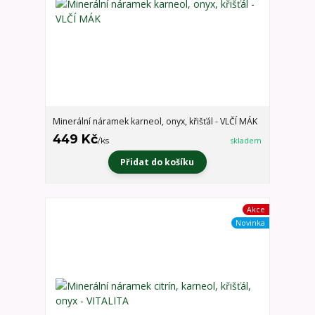
Minerální náramek karneol, onyx, křišťál - VLČÍ MÁK
449 Kč
/
ks
skladem
Přidat do košíku
Akce
Novinka