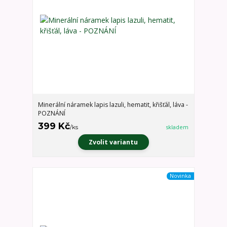
Minerální náramek lapis lazuli, hematit, křišťál, láva -
POZNÁNÍ
399 Kč
/
ks
skladem
Zvolit variantu
Novinka