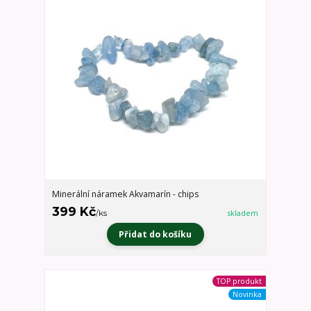
Minerální náramek Akvamarín - chips
399 Kč
/
ks
skladem
Přidat do košíku
TOP produkt
Novinka