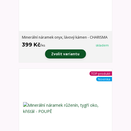
Minerální náramek onyx, lávový kámen - CHARISMA
399 Kč
/
ks
skladem
Zvolit variantu
TOP produkt
Novinka