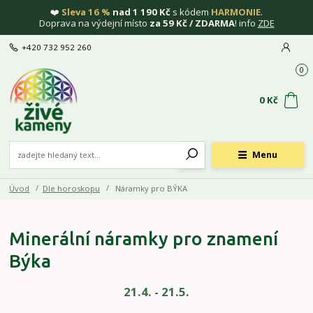
❤️
Sleva 16 %
nad 1 190 Kč
s kódem
HARMONIE
.
Doprava na výdejní místo
za 59 Kč / ZDARMA
! info
ZDE
+420 732 952 260
0
0 Kč
Menu
Úvod
Dle horoskopu
Náramky pro BÝKA
Minerální náramky pro znamení
Býka
21.4. - 21.5.