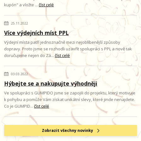
kupón" a vložte ...
číst celé
25.11.2022
Více výdejních míst PPL
Výdejní místa patří jednoznačně mezi nejoblíbenější způsoby
dopravy. Proto jsme se rozhodli uzavřít spolupráci s PPL a nově tak
doručujeme nejen do Zá...
číst celé
03.03.2022
Hýbejte se a nakupujte výhodněji
Ve spolupráci s GUMPIDO jsme se zapojili do projektu, který motivuje
k pohybu a pomůže Vám získat unikátní slevy, které jinde nenajdete.
Co je GUMPID...
číst celé
Zobrazit všechny novinky