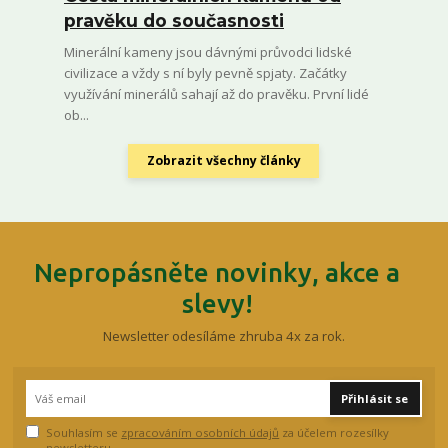
pravěku do současnosti
Minerální kameny jsou dávnými průvodci lidské
civilizace a vždy s ní byly pevně spjaty. Začátky
využívání minerálů sahají až do pravěku. První lidé
ob...
Zobrazit všechny články
Nepropásněte novinky, akce a
slevy!
Newsletter odesíláme zhruba 4x za rok.
Přihlásit se
Souhlasím se
zpracováním osobních údajů
za účelem rozesílky
newsletteru.