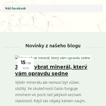
Náš Facebook
Novinky z našeho blogu
15
05
Jak si vybrat minerál, který
2026
vám opravdu sedne
Výběr minerálu ale nemusí být vůbec
složitý. Ve skutečnosti často funguje
mnohem víc pocit než jakýkoli seznam
vlastností. Když vás nějaký kámen zaujm...