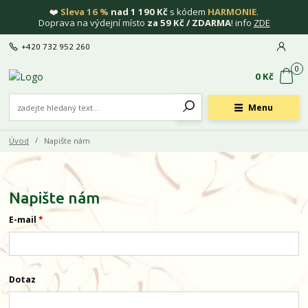
❤️
Sleva 16 %
nad 1 190 Kč
s kódem
HARMONIE
.
Doprava na výdejní místo
za 59 Kč / ZDARMA
! info
ZDE
+420 732 952 260
0
0 Kč
Menu
Úvod
Napište nám
Napište nám
E-mail
*
Dotaz