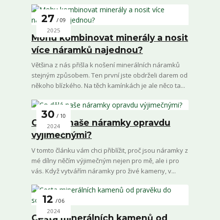
27
09
2025
Mohu kombinovat minerály a nosit
více náramků najednou?
Většina z nás přišla k nošení minerálních náramků
stejným způsobem. Ten první jste obdrželi darem od
někoho blízkého. Na těch kamínkách je ale něco ta...
30
10
Co dělá naše náramky opravdu
2024
výjimečnými?
V tomto článku vám chci přiblížit, proč jsou náramky z
mé dílny něčím výjimečným nejen pro mě, ale i pro
vás. Když vytvářím náramky pro živé kameny, v...
12
06
2024
Cesta minerálních kamenů od