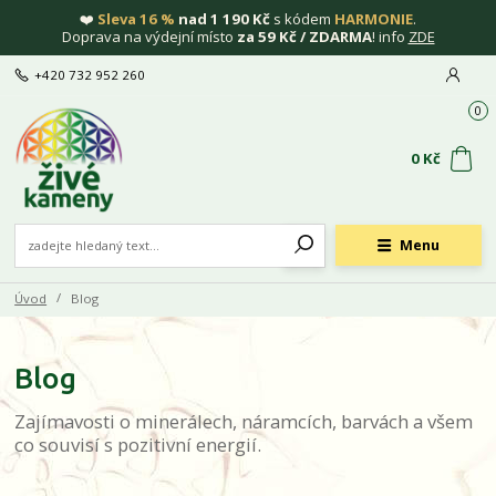
❤️
Sleva 16 %
nad 1 190 Kč
s kódem
HARMONIE
.
Doprava na výdejní místo
za 59 Kč / ZDARMA
! info
ZDE
+420 732 952 260
0
0 Kč
Menu
Úvod
Blog
Blog
Zajímavosti o minerálech, náramcích, barvách a všem
co souvisí s pozitivní energií.