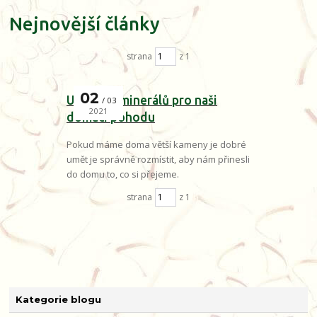
Nejnovější články
strana
z 1
02
Umístění minerálů pro naši
03
2021
domácí pohodu
Pokud máme doma větší kameny je dobré
umět je správně rozmístit, aby nám přinesli
do domu to, co si přejeme.
strana
z 1
Kategorie blogu