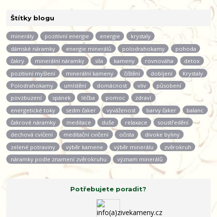
Štítky blogu
minerály
pozitivní energie
energie
krystaly
dámské náramky
energie minerálů
polodrahokamy
pohoda
čakry
minerální náramky
síla
kameny
rovnováha
detox
pozitivní myšlení
minerální kameny
čištění
dobíjení
Krystaly
Polodrahokamy
umístění
domácnost
vliv
působení
povzbuzení
spánek
léčba
pomoc
zdraví
energetické toky
sedm čaker
vyváženost
barvy čaker
balanc
čakrové náramky
meditace
duše
relaxace
soustředění
dechová cvičení
meditační cvičení
očista
divoke byliny
zelené potraviny
výběr kamene
výběr minerálu
zvěrokruh
náramky podle znamení zvěrokruhu
význam minerálů
Potřebujete poradit?