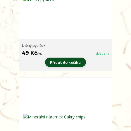
Lněný pytlíček
49 Kč
/
ks
skladem
Přidat do košíku