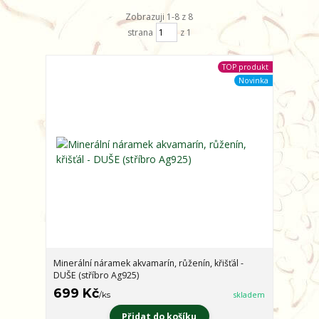
Zobrazuji 1-8 z 8
strana
z 1
TOP produkt
Novinka
Minerální náramek akvamarín, růženín, křišťál -
DUŠE (stříbro Ag925)
699 Kč
/
ks
skladem
Přidat do košíku