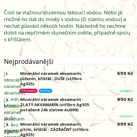
Čistí se vlažnou/studenou tekoucí vodou. Nebo je
možné ho dát do misky s vodou (či slanou vodou) a
nechat působit několik hodin. Následně ho nechme
dobít na nepřímém slunečním světle, případně spolu
s křišťálem.
Nejprodávanější
Minerální náramek akvamarín,
699 Kč
1.
růženín, křišťál - DUŠE (stříbro
Ag925)
skladem
TOP produkt
Novinka
Minerální náramek akvamarín -
890 Kč
2.
ZLATÝ AKVAMARÍN (stříbro Ag925
potažené 24k zlatem Au999)
skladem
Minerální náramek akvamarín,
699 Kč
3.
citrín, křišťál - ZÁZRAČNÝ (stříbro
Ag925)