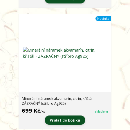
Novinka
Minerální náramek akvamarín, citrín, křišťál -
ZÁZRAČNÝ (stříbro Ag925)
699 Kč
/
ks
skladem
Přidat do košíku