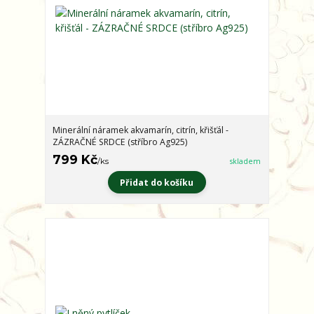
Minerální náramek akvamarín, citrín, křišťál -
ZÁZRAČNÉ SRDCE (stříbro Ag925)
799 Kč
/
ks
skladem
Přidat do košíku