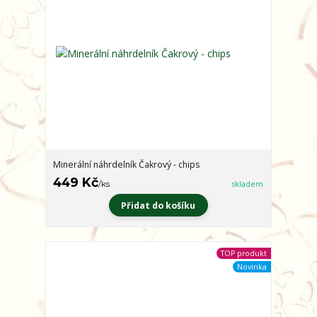
Minerální náhrdelník Čakrový - chips
449 Kč
/
ks
skladem
Přidat do košíku
TOP produkt
Novinka