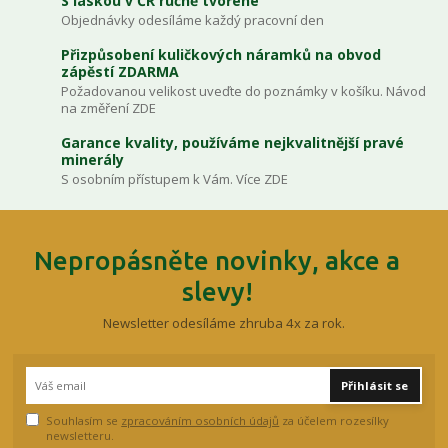
S láskou v ČR ručně tvořené
Objednávky odesíláme každý pracovní den
Přizpůsobení kuličkových náramků na obvod
zápěstí ZDARMA
Požadovanou velikost uveďte do poznámky v košíku. Návod
na změření ZDE
Garance kvality, používáme nejkvalitnější pravé
minerály
S osobním přístupem k Vám. Více ZDE
Nepropásněte novinky, akce a
slevy!
Newsletter odesíláme zhruba 4x za rok.
Přihlásit se
Souhlasím se
zpracováním osobních údajů
za účelem rozesílky
newsletteru.