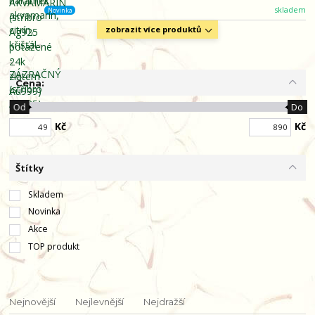
skladem
Novinka
zobrazit více produktů
Cena:
Od
Do
Kč
Kč
Štítky
Skladem
Novinka
Akce
TOP produkt
Nejnovější
Nejlevnější
Nejdražší