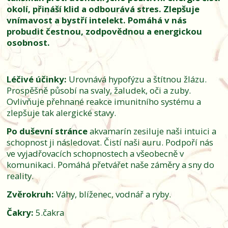
okolí, přináší klid a odbourává stres. Zlepšuje
vnímavost a bystří intelekt. Pomáhá v nás
probudit čestnou, zodpovědnou a energickou
osobnost.
Léčivé účinky:
Urovnává hypofýzu a štítnou žlázu.
Prospěšně působí na svaly, žaludek, oči a zuby.
Ovlivňuje přehnané reakce imunitního systému a
zlepšuje tak alergické stavy.
Po duševní stránce
akvamarín zesiluje naši intuici a
schopnost ji následovat. Čistí naši auru. Podpoří nás
ve vyjadřovacích schopnostech a všeobecně v
komunikaci. Pomáhá přetvářet naše záměry a sny do
reality.
Zvěrokruh:
Váhy, blíženec, vodnář a ryby.
Čakry:
5.čakra