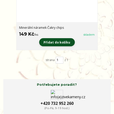
Minerální náramek Čakry chips
149 Kč
/
ks
skladem
Přidat do košíku
strana
z 1
Potřebujete poradit?
+420 732 952 260
(Po-Pá, 9-19 hod.)