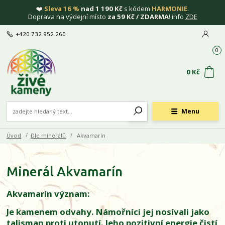
❤️
Sleva 16 %
nad 1 190 Kč
s kódem
HARMONIE
.
Doprava na výdejní místo
za 59 Kč / ZDARMA
! info
ZDE
+420 732 952 260
0
0 Kč
Menu
Úvod
Dle minerálů
Akvamarín
Minerál Akvamarín
Akvamarín význam:
Je kamenem odvahy. Námořníci jej nosívali jako
talisman proti utonutí. Jeho pozitivní energie čistí