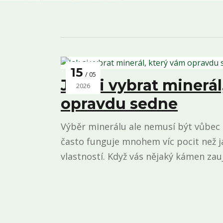
15
05
Jak si vybrat minerál
2026
opravdu sedne
Výběr minerálu ale nemusí být vůbec s
často funguje mnohem víc pocit než 
vlastností. Když vás nějaký kámen zauj