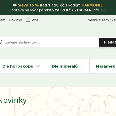
❤️
Sleva 16 %
nad 1 190 Kč
s kódem
HARMONIE
.
Doprava na výdejní místo
za 59 Kč / ZDARMA
! info
ZDE
nám
Novinky
Více
Nevíte si rady? Za
Hleda
Dle horoskopu
Dle minerálů
Náramek 
Novinky