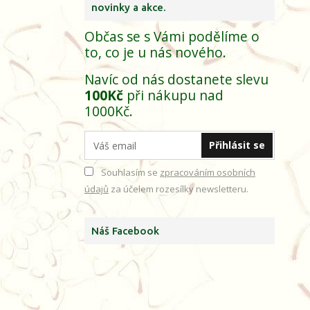
novinky a akce.
Občas se s Vámi podělíme o
to, co je u nás nového.
Navíc od nás dostanete slevu
100Kč
při nákupu nad
1000Kč.
Přihlásit se
Souhlasím se
zpracováním osobních
údajů
za účelem rozesílky newsletteru.
Náš Facebook