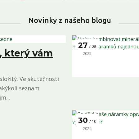
Novinky z našeho blogu
27
09
, který vám
2025
ložitý. Ve skutečnosti
jakýkoli seznam
m...
30
10
2024