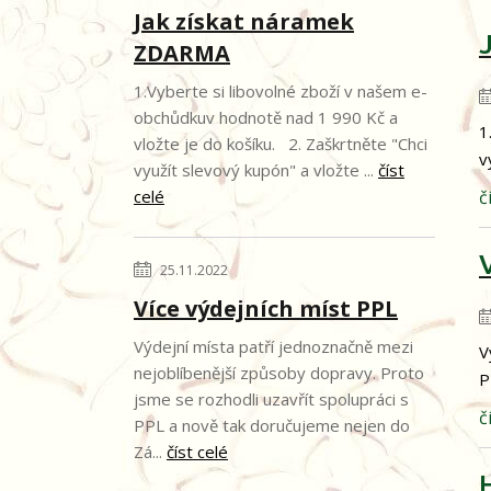
Jak získat náramek
ZDARMA
1.Vyberte si libovolné zboží v našem e-
obchůdkuv hodnotě nad 1 990 Kč a
1
vložte je do košíku. 2. Zaškrtněte "Chci
v
využít slevový kupón" a vložte ...
číst
celé
č
25.11.2022
Více výdejních míst PPL
Výdejní místa patří jednoznačně mezi
V
nejoblíbenější způsoby dopravy. Proto
P
jsme se rozhodli uzavřít spolupráci s
č
PPL a nově tak doručujeme nejen do
Zá...
číst celé