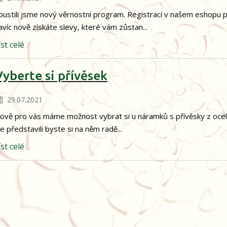
pustili jsme nový věrnostní program. Registrací v našem eshopu
avíc nově získáte slevy, které vám zůstan...
íst celé
Vyberte si přívěsek
29.07.2021
ově pro vás máme možnost vybrat si u náramků s přívěsky z oceli j
le představili byste si na něm radě...
íst celé