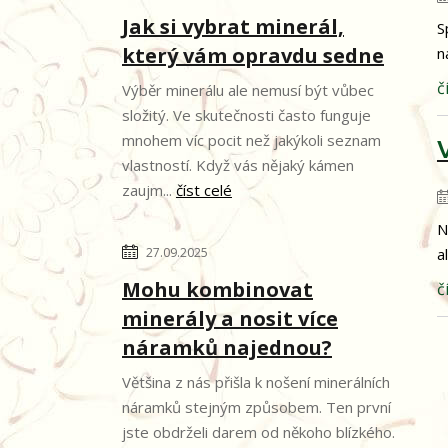
Jak si vybrat minerál,
S
který vám opravdu sedne
n
č
Výběr minerálu ale nemusí být vůbec
složitý. Ve skutečnosti často funguje
mnohem víc pocit než jakýkoli seznam
vlastností. Když vás nějaký kámen
zaujm...
číst celé
N
27.09.2025
a
Mohu kombinovat
č
minerály a nosit více
náramků najednou?
Většina z nás přišla k nošení minerálních
náramků stejným způsobem. Ten první
jste obdrželi darem od někoho blízkého.