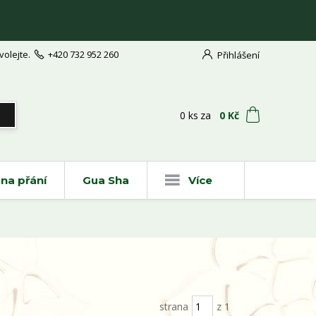
volejte.
+420 732 952 260
Přihlášení
t
0
ks
za
0 Kč
na přání
Gua Sha
Více
strana
z 1