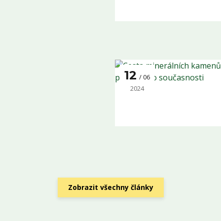
12
06
2024
Zobrazit všechny články