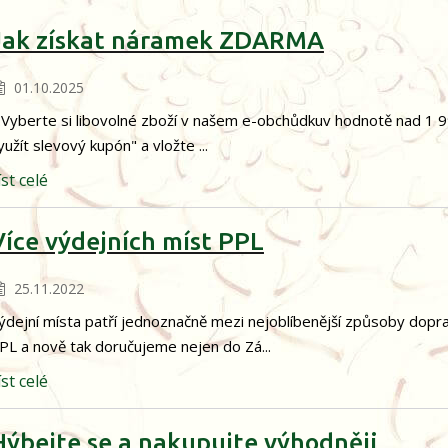
Jak získat náramek ZDARMA
01.10.2025
.Vyberte si libovolné zboží v našem e-obchůdkuv hodnotě nad 1 99
yužít slevový kupón" a vložte ...
íst celé
Více výdejních míst PPL
25.11.2022
ýdejní místa patří jednoznačně mezi nejoblíbenější způsoby dopra
PL a nově tak doručujeme nejen do Zá...
íst celé
Hýbejte se a nakupujte výhodněji