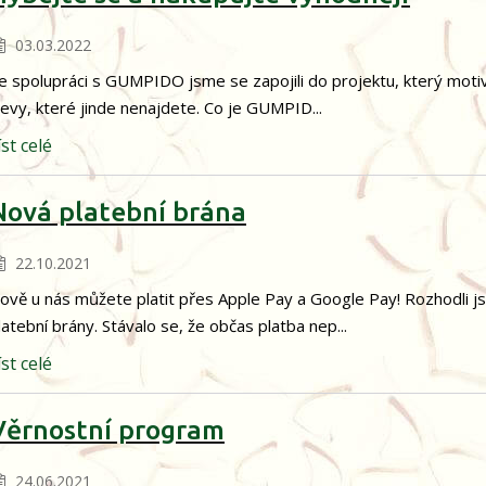
03.03.2022
e spolupráci s GUMPIDO jsme se zapojili do projektu, který moti
levy, které jinde nenajdete. Co je GUMPID...
íst celé
Nová platební brána
22.10.2021
ově u nás můžete platit přes Apple Pay a Google Pay! Rozhodli 
latební brány. Stávalo se, že občas platba nep...
íst celé
Věrnostní program
24.06.2021