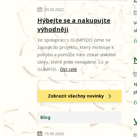
03.03.2022
Hýbejte se a nakupujte
V
výhodněji
s
Ve spolupráci s GUMPIDO jsme se
č
zapojili do projektu, který motivuje k
pohybu a pomůže Vám získat unikátní
slevy, které jinde nenajdete. Co je
GUMPID...
číst celé
N
p
Zobrazit všechny novinky
č
Blog
15.05.2026