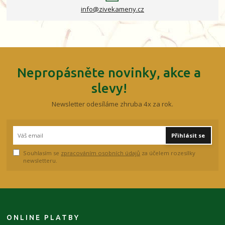
info@zivekameny.cz
Nepropásněte novinky, akce a
slevy!
Newsletter odesíláme zhruba 4x za rok.
Přihlásit se
Souhlasím se
zpracováním osobních údajů
za účelem rozesílky
newsletteru.
ONLINE PLATBY