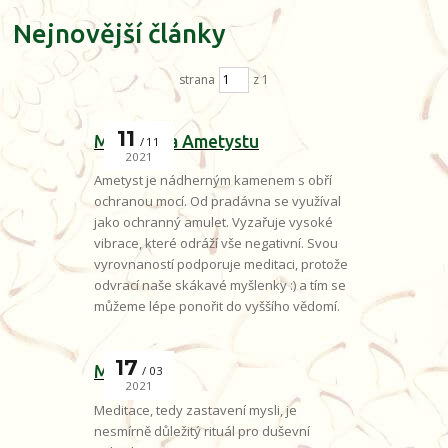
Nejnovější články
strana
z 1
11
Mocná síla Ametystu
11
2021
Ametyst je nádherným kamenem s obří
ochranou mocí. Od pradávna se využíval
jako ochranný amulet. Vyzařuje vysoké
vibrace, které odráží vše negativní. Svou
vyrovnaností podporuje meditaci, protože
odvrací naše skákavé myšlenky :) a tím se
můžeme lépe ponořit do vyššího vědomí.
17
Meditace
03
2021
Meditace, tedy zastavení mysli, je
nesmírně důležitý rituál pro duševní