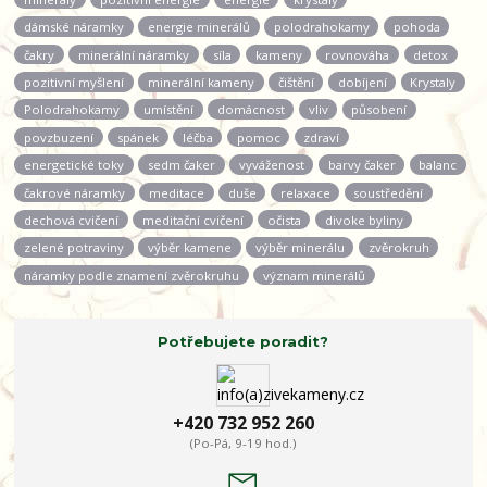
dámské náramky
energie minerálů
polodrahokamy
pohoda
čakry
minerální náramky
síla
kameny
rovnováha
detox
pozitivní myšlení
minerální kameny
čištění
dobíjení
Krystaly
Polodrahokamy
umístění
domácnost
vliv
působení
povzbuzení
spánek
léčba
pomoc
zdraví
energetické toky
sedm čaker
vyváženost
barvy čaker
balanc
čakrové náramky
meditace
duše
relaxace
soustředění
dechová cvičení
meditační cvičení
očista
divoke byliny
zelené potraviny
výběr kamene
výběr minerálu
zvěrokruh
náramky podle znamení zvěrokruhu
význam minerálů
Potřebujete poradit?
+420 732 952 260
(Po-Pá, 9-19 hod.)