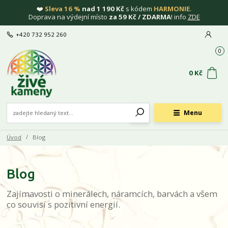
❤️
Sleva 16 %
nad 1 190 Kč
s kódem
HARMONIE
.
Doprava na výdejní místo
za 59 Kč / ZDARMA
! info
ZDE
+420 732 952 260
0
0 Kč
Menu
Úvod
Blog
Blog
Zajímavosti o minerálech, náramcích, barvách a všem
co souvisí s pozitivní energií.