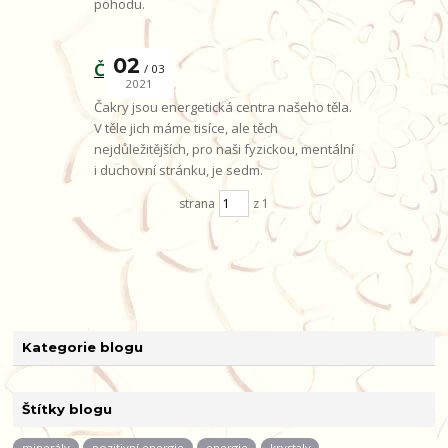
pohodu.
02
Čakry
03
2021
Čakry jsou energetická centra našeho těla.
V těle jich máme tisíce, ale těch
nejdůležitějších, pro naši fyzickou, mentální
i duchovní stránku, je sedm.
strana
z 1
Kategorie blogu
Štítky blogu
minerály
pozitivní energie
energie
krystaly