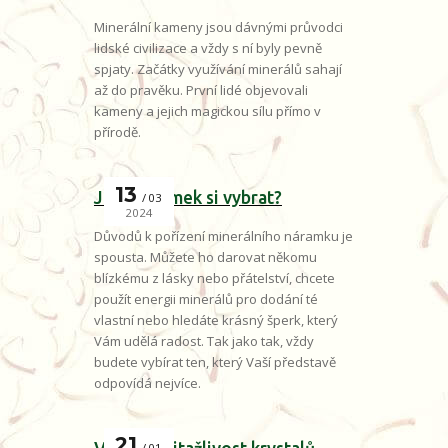
Minerální kameny jsou dávnými průvodci
lidské civilizace a vždy s ní byly pevně
spjaty. Začátky využívání minerálů sahají
až do pravěku. První lidé objevovali
kameny a jejich magickou sílu přímo v
přírodě.
13
Jaký náramek si vybrat?
03
2024
Důvodů k pořízení minerálního náramku je
spousta. Můžete ho darovat někomu
blízkému z lásky nebo přátelství, chcete
použít energii minerálů pro dodání té
vlastní nebo hledáte krásný šperk, který
Vám udělá radost. Tak jako tak, vždy
budete vybírat ten, který Vaší představě
odpovídá nejvíce.
21
01