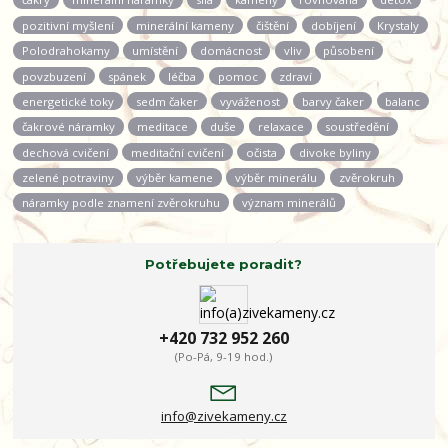
pozitivní myšlení
minerální kameny
čištění
dobíjení
Krystaly
Polodrahokamy
umístění
domácnost
vliv
působení
povzbuzení
spánek
léčba
pomoc
zdraví
energetické toky
sedm čaker
vyváženost
barvy čaker
balanc
čakrové náramky
meditace
duše
relaxace
soustředění
dechová cvičení
meditační cvičení
očista
divoke byliny
zelené potraviny
výběr kamene
výběr minerálu
zvěrokruh
náramky podle znamení zvěrokruhu
význam minerálů
Potřebujete poradit?
+420 732 952 260
(Po-Pá, 9-19 hod.)
info@zivekameny.cz