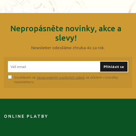
Nepropásněte novinky, akce a
slevy!
Newsletter odesíláme zhruba 4x za rok.
Přihlásit se
Souhlasím se
zpracováním osobních údajů
za účelem rozesílky
newsletteru.
ONLINE PLATBY