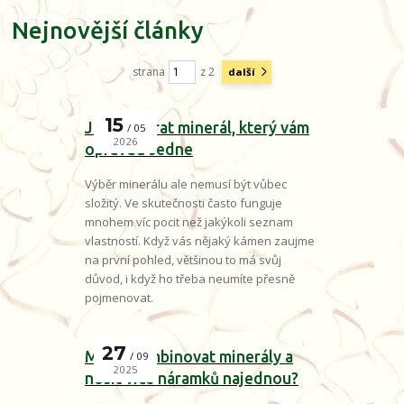
Nejnovější články
strana
z 2
další
15
Jak si vybrat minerál, který vám
05
2026
opravdu sedne
Výběr minerálu ale nemusí být vůbec
složitý. Ve skutečnosti často funguje
mnohem víc pocit než jakýkoli seznam
vlastností. Když vás nějaký kámen zaujme
na první pohled, většinou to má svůj
důvod, i když ho třeba neumíte přesně
pojmenovat.
27
Mohu kombinovat minerály a
09
2025
nosit více náramků najednou?