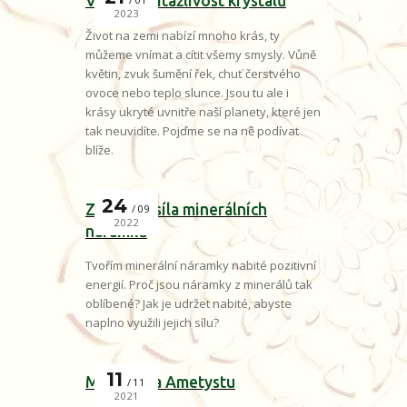
Vznik a přitažlivost krystalů
2023
Život na zemi nabízí mnoho krás, ty
můžeme vnímat a cítit všemy smysly. Vůně
květin, zvuk šumění řek, chuť čerstvého
ovoce nebo teplo slunce. Jsou tu ale i
krásy ukryté uvnitře naší planety, které jen
tak neuvidíte. Pojďme se na ně podívat
blíže.
24
Zázračná síla minerálních
09
2022
náramků
Tvořím minerální náramky nabité pozitivní
energií. Proč jsou náramky z minerálů tak
oblíbené? Jak je udržet nabité, abyste
naplno využili jejich sílu?
11
Mocná síla Ametystu
11
2021