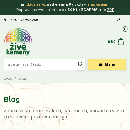
❤️
Sleva 16 %
nad 1 190 Kč
s kódem
HARMONIE
.
Doprava na výdejní místo
za 59 Kč / ZDARMA
! info
ZDE
+420 732 952 260
0
0 Kč
Menu
Úvod
Blog
Blog
Zajímavosti o minerálech, náramcích, barvách a všem
co souvisí s pozitivní energií.