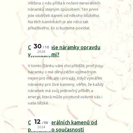
Většina z nás přišla k nošení minerálních
náramků stejným způsobem. Ten první
jste obdrželi darem od někoho blízkého.
Na těch kamínkách je ale něco tak
přitažlivého, co si budeme povídat.
30
Co dělá naše náramky opravdu
10
2024
výjimečnými?
V tomto článku vám chci přiblížit, proč jsou
náramky z mé dílny něčím výjimečným
nejen pro mě, ale i pro vás. Když vytvářím
náramky pro živé kameny, věřím, že každý
náramek má svůj jedinečný příběh a
energii, která může pozitivně ovlivnit vás i
vaše blízké.
12
Cesta minerálních kamenů od
06
2024
pravěku do současnosti