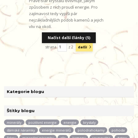
Právě tvar krystalu ovlivňuje, jakým
způsobem z nich proudí energie. Pro
zajímavost tedy vypíši pár
nejzákladnějších podob kamenů a jejich
vliv na okolí.
Načíst další články (5)
strana
z 2
další
Kategorie blogu
Štítky blogu
minerály
pozitivní energie
energie
krystaly
dámské náramky
energie minerálů
polodrahokamy
pohoda
čakry
minerální náramky
síla
kameny
rovnováha
detox