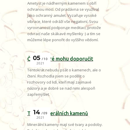
Ametyst je nádherným kamenem s obří
ochranou mocí. Od pradávna se využíval
jako ochranný amulet. Vyzařuje vysoké
vibrace, které odráží vše negativní. Svou
vyrovnaností podporuje meditaci, protože
odvrací naše skákavé myšlenky :) a tím se
můžeme lépe ponořit do vyššího vědomí.
05
Čtení, které mohu doporučit
10
2021
Tentokrát nebudu psát o kamenech, ale o
čtení. Rozhodla jsem se podělit o
rozhovory od lidí, kteří mají zajímavé
názory a je dobré se nad nimi alespoň
zapřemýšlet.
14
Tvary minerálních kamenů
09
2021
Minerální kameny mají své tvary a podoby.