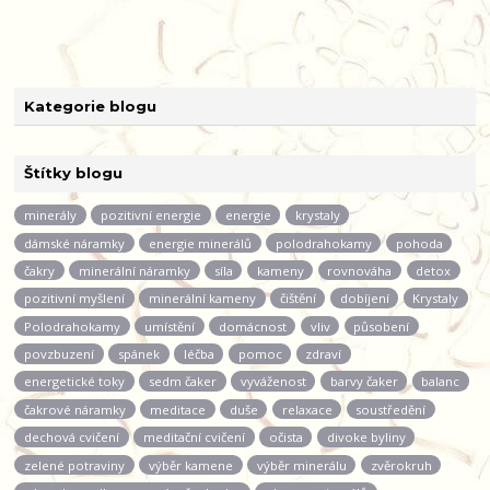
Kategorie blogu
Štítky blogu
minerály
pozitivní energie
energie
krystaly
dámské náramky
energie minerálů
polodrahokamy
pohoda
čakry
minerální náramky
síla
kameny
rovnováha
detox
pozitivní myšlení
minerální kameny
čištění
dobíjení
Krystaly
Polodrahokamy
umístění
domácnost
vliv
působení
povzbuzení
spánek
léčba
pomoc
zdraví
energetické toky
sedm čaker
vyváženost
barvy čaker
balanc
čakrové náramky
meditace
duše
relaxace
soustředění
dechová cvičení
meditační cvičení
očista
divoke byliny
zelené potraviny
výběr kamene
výběr minerálu
zvěrokruh