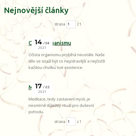
Nejnovější články
strana
z 1
14
Očista organismu
04
2021
Očista organismu probíhá neustále. Naše
tělo se snaží být co nejzdravější a nejčistší
každou chvilku své existence.
17
Meditace
03
2021
Meditace, tedy zastavení mysli, je
nesmírně důležitý rituál pro duševní
pohodu.
strana
z 1