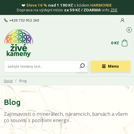
❤️
Sleva 16 %
nad 1 190 Kč
s kódem
HARMONIE
.
Doprava na výdejní místo
za 59 Kč / ZDARMA
! info
ZDE
+420 732 952 260
0
0 Kč
Menu
Úvod
Blog
Blog
Zajímavosti o minerálech, náramcích, barvách a všem
co souvisí s pozitivní energií.