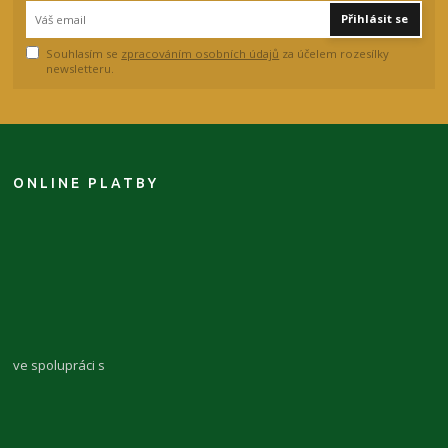
Přihlásit se
Souhlasím se
zpracováním osobních údajů
za účelem rozesílky
newsletteru.
ONLINE PLATBY
ve spolupráci s