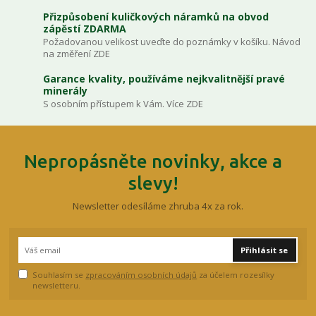
Přizpůsobení kuličkových náramků na obvod
zápěstí ZDARMA
Požadovanou velikost uveďte do poznámky v košíku. Návod
na změření ZDE
Garance kvality, používáme nejkvalitnější pravé
minerály
S osobním přístupem k Vám. Více ZDE
Nepropásněte novinky, akce a
slevy!
Newsletter odesíláme zhruba 4x za rok.
Přihlásit se
Souhlasím se
zpracováním osobních údajů
za účelem rozesílky
newsletteru.