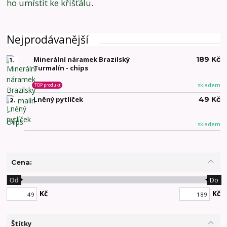
ho umístit ke křišťálu.
Nejprodávanější
Minerální náramek Brazilský
189 Kč
1.
Turmalín - chips
skladem
TOP produkt
Lněný pytlíček
49 Kč
2.
skladem
Cena:
Od
Do
Kč
Kč
Štítky