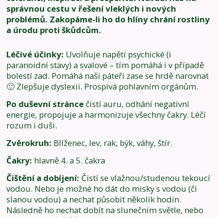
správnou cestu v řešení vleklých i nových
problémů. Zakopáme-li ho do hlíny chrání rostliny
a úrodu proti škůdcům.
Léčivé účinky:
Uvolňuje napětí psychické (i
paranoidní stavy) a svalové – tím pomáhá i v případě
bolestí zad. Pomáhá naší páteři zase se hrdě narovnat
🙂 Zlepšuje dyslexii. Prospívá pohlavním orgánům.
Po duševní stránce
čistí auru, odhání negativní
energie, propojuje a harmonizuje všechny čakry. Léčí
rozum i duši.
Zvěrokruh:
Blíženec, lev, rak, býk, váhy, štír.
Čakry:
hlavně 4. a 5. čakra
Čištění a dobíjení:
Čistí se vlažnou/studenou tekoucí
vodou. Nebo je možné ho dát do misky s vodou (či
slanou vodou) a nechat působit několik hodin.
Následně ho nechat dobít na slunečním světle, nebo