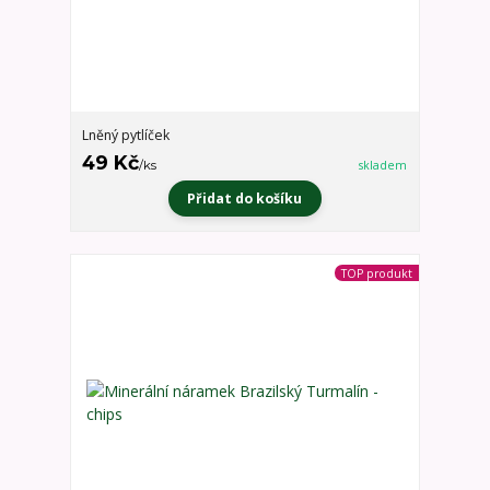
Lněný pytlíček
49 Kč
/
ks
skladem
Přidat do košíku
TOP produkt