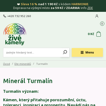
❤️
Sleva 16 %
nad 1 190 Kč
s kódem
HARMONIE
.
Doprava na výdejní místo
za 59 Kč / ZDARMA
! info
ZDE
+420 732 952 260
0
0 Kč
Menu
Úvod
Dle minerálů
Turmalín
Minerál Turmalín
Turmalín význam:
Kámen, který přitahuje porozumění, úctu,
toleranci, inspiraci a prosperitu. Navádí nás na