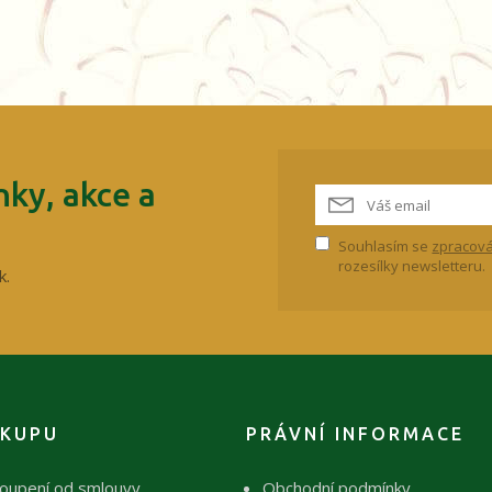
ky, akce a
Souhlasím se
zpracová
rozesílky newsletteru.
k.
ÁKUPU
PRÁVNÍ INFORMACE
oupení od smlouvy
Obchodní podmínky