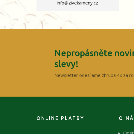
info@zivekameny.cz
Nepropásněte novin
slevy!
Newsletter odesíláme zhruba 4x za ro
ONLINE PLATBY
O N
Odst