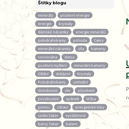
Štítky blogu
minerály
pozitivní energie
energie
krystaly
dámské náramky
energie minerálů
polodrahokamy
pohoda
čakry
minerální náramky
síla
kameny
rovnováha
detox
pozitivní myšlení
minerální kameny
čištění
dobíjení
Krystaly
Polodrahokamy
umístění
P
domácnost
vliv
působení
r
povzbuzení
spánek
léčba
pomoc
zdraví
energetické toky
sedm čaker
vyváženost
barvy čaker
balanc