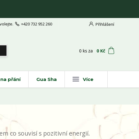
volejte.
+420 732 952 260
Přihlášení
t
0
ks
za
0 Kč
na přání
Gua Sha
Více
m co souvisí s pozitivní energií.