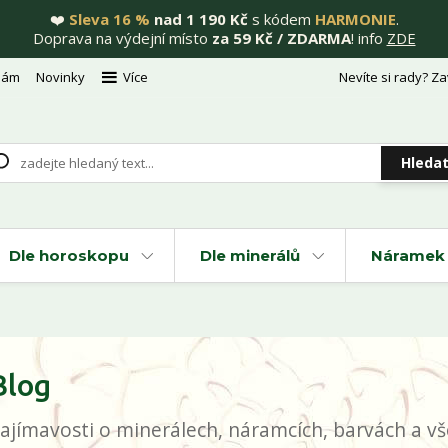
❤️
Sleva 16 %
nad 1 190 Kč
s kódem
HARMONIE
.
Doprava na výdejní místo
za 59 Kč / ZDARMA
! info
ZDE
nám
Novinky
Více
Nevíte si rady? Za
Hleda
Dle horoskopu
Dle minerálů
Náramek 
Blog
ajímavosti o minerálech, náramcích, barvách a vše