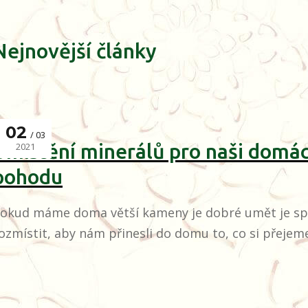
Nejnovější články
02
03
Umístění minerálů pro naši domác
2021
pohodu
okud máme doma větší kameny je dobré umět je s
ozmístit, aby nám přinesli do domu to, co si přejem