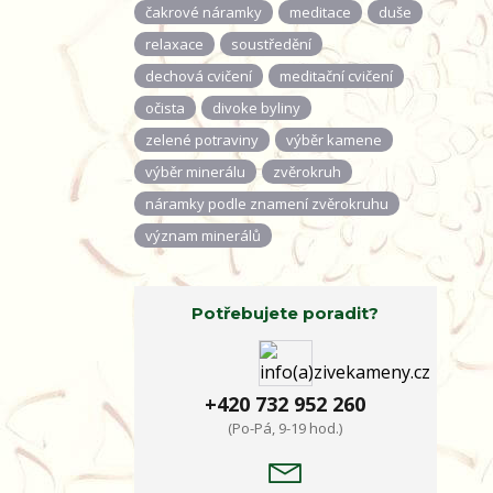
čakrové náramky
meditace
duše
relaxace
soustředění
dechová cvičení
meditační cvičení
očista
divoke byliny
zelené potraviny
výběr kamene
výběr minerálu
zvěrokruh
náramky podle znamení zvěrokruhu
význam minerálů
Potřebujete poradit?
+420 732 952 260
(Po-Pá, 9-19 hod.)