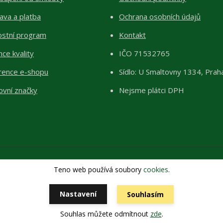
ava a platba
Ochrana osobních údajů
ostní program
Kontakt
ce kvality
IČO 71532765
rence e-shopu
Sídlo: U Smaltovny 1334, Prah
ovní značky
Nejsme plátci DPH
Teno web používá soubory
cookies
.
Copyright 2026 © ŽIVÉKAMENY Kristýna Pražáková
Vytvořeno na
Eshop-rychle.cz
Nastavení
Souhlasím
Souhlas můžete odmítnout
zde
.