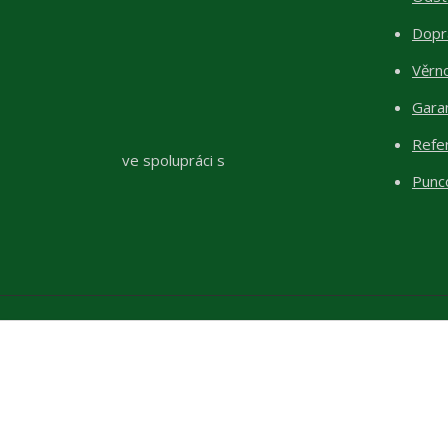
Dopr
Věrn
Garan
Refe
ve spolupráci s
Punc