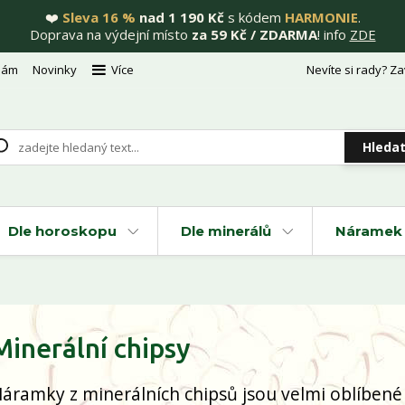
❤️
Sleva 16 %
nad 1 190 Kč
s kódem
HARMONIE
.
Doprava na výdejní místo
za 59 Kč / ZDARMA
! info
ZDE
nám
Novinky
Více
Nevíte si rady? Za
Hleda
Dle horoskopu
Dle minerálů
Náramek 
Minerální chipsy
áramky z minerálních chipsů jsou velmi oblíben