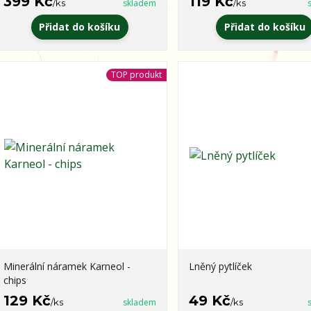
399 Kč
119 Kč
/
ks
skladem
/
ks
Přidat do košíku
Přidat do košíku
TOP produkt
Minerální náramek Karneol -
Lněný pytlíček
chips
129 Kč
49 Kč
/
ks
skladem
/
ks