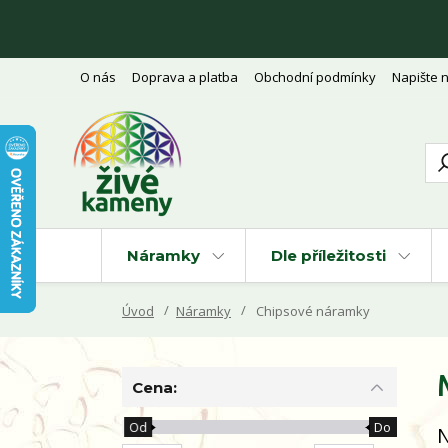
O nás
Doprava a platba
Obchodní podmínky
Napište 
Náramky
Dle příležitosti
Úvod
Náramky
Chipsové náramky
Cena:
Od
Do
N