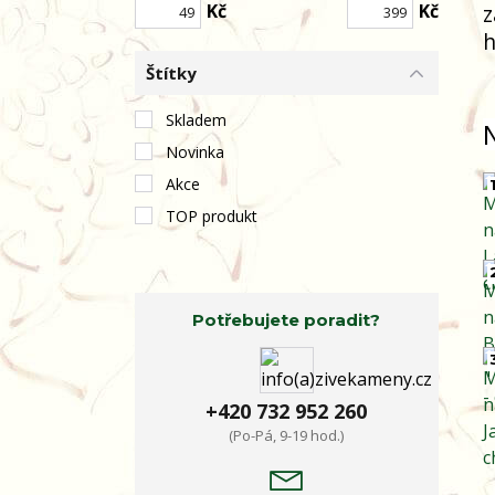
Kč
Kč
z
h
Štítky
Skladem
Novinka
Akce
1
TOP produkt
Potřebujete poradit?
+420 732 952 260
(Po-Pá, 9-19 hod.)