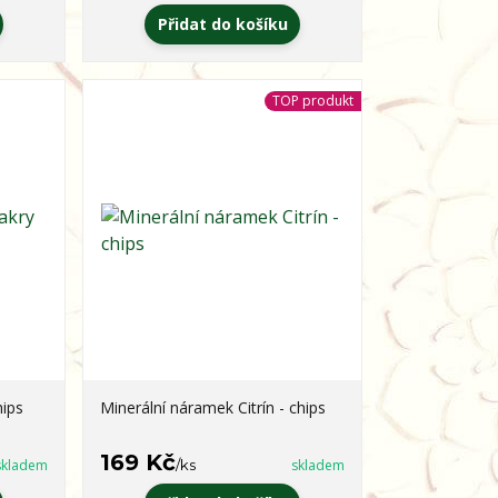
Přidat do košíku
TOP produkt
hips
Minerální náramek Citrín - chips
169 Kč
skladem
/
ks
skladem