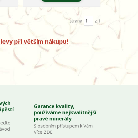
strana
z 1
levy při větším nákupu!
ových
Garance kvality,
ápěstí
používáme nejkvalitnější
pravé minerály
veďte
S osobním přístupem k Vám.
Návod
Více ZDE