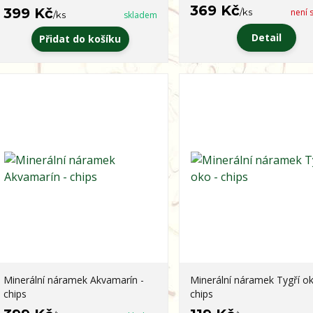
369 Kč
399 Kč
/
ks
není 
/
ks
skladem
Detail
Přidat do košíku
Minerální náramek Akvamarín -
Minerální náramek Tygří ok
chips
chips