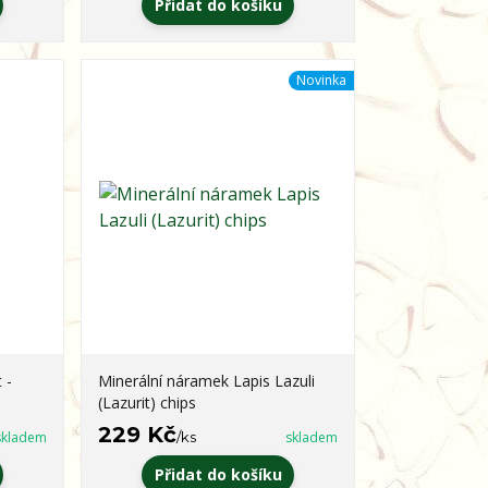
Přidat do košíku
Novinka
 -
Minerální náramek Lapis Lazuli
(Lazurit) chips
229 Kč
skladem
/
ks
skladem
Přidat do košíku