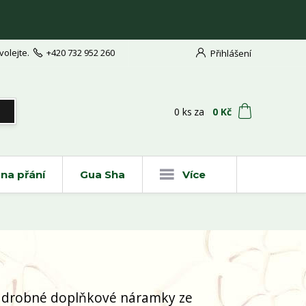
volejte.
+420 732 952 260
Přihlášení
t
0
ks
za
0 Kč
na přání
Gua Sha
Více
é drobné doplňkové náramky ze