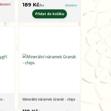
189 Kč
skladem
/
ks
skladem
Přidat do košíku
o -
Minerální náramek Granát - chips