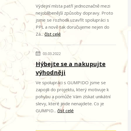
Výdejní místa patří jednoznačně mezi
nejoblíbenější způsoby dopravy. Proto
jsme se rozhodli uzavřít spolupráci s
PPL a nově tak doručujeme nejen do
Zá...
číst celé
03.03.2022
Hýbejte se a nakupujte
výhodněji
Ve spolupráci s GUMPIDO jsme se
zapojili do projektu, který motivuje k
pohybu a pomůže Vám získat unikátní
slevy, které jinde nenajdete. Co je
GUMPID...
číst celé