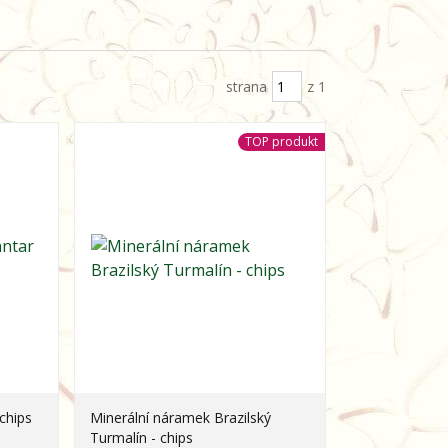
strana
z 1
TOP produkt
chips
Minerální náramek Brazilský
Turmalín - chips