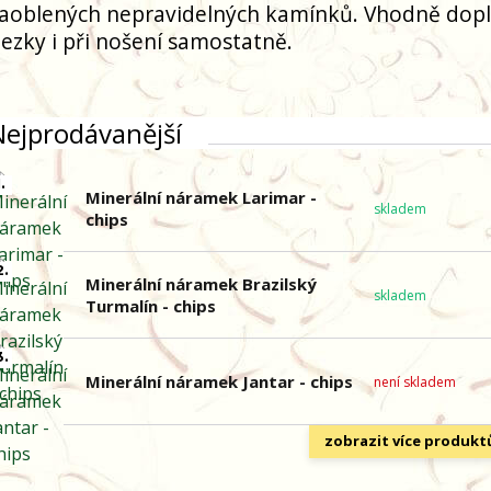
aoblených nepravidelných kamínků. Vhodně dopl
ezky i při nošení samostatně.
Nejprodávanější
.
Minerální náramek Larimar -
skladem
chips
2.
Minerální náramek Brazilský
skladem
Turmalín - chips
3.
Minerální náramek Jantar - chips
není skladem
zobrazit více produkt