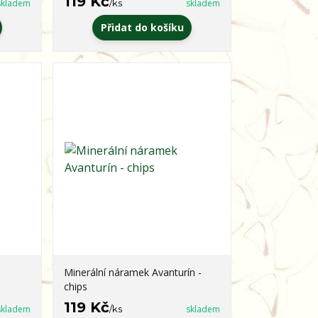
119 Kč
skladem
/
ks
skladem
Přidat do košíku
Minerální náramek Avanturín -
chips
119 Kč
skladem
/
ks
skladem