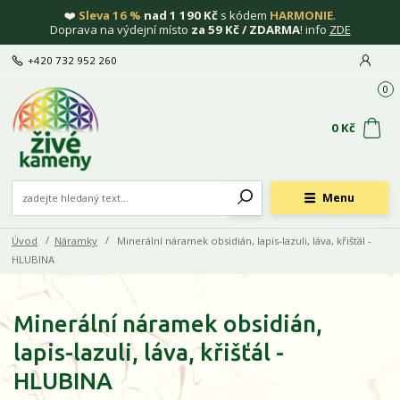
❤️
Sleva 16 %
nad 1 190 Kč
s kódem
HARMONIE
.
Doprava na výdejní místo
za 59 Kč / ZDARMA
! info
ZDE
+420 732 952 260
0
0 Kč
Menu
Úvod
Náramky
Minerální náramek obsidián, lapis-lazuli, láva, křišťál -
HLUBINA
Minerální náramek obsidián,
lapis-lazuli, láva, křišťál -
HLUBINA