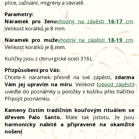
plíce, zažívání, migrény a závratě.
Parametry:
Náramek pro ženu
vhodný na zápěstí
16-17
cm
.
Velikost korálků je 8 mm.
Náramek pro muže
vhodný na zápěstí
18-19
cm
.
Velikost korálků je 8 mm.
Kuličky jsou z chirurgické oceli 316L.
Přizpůsobení pro Vás:
Chcete-li náramek přesně na své zápěstí,
zdarma
Vám jej upravím na míru
. Velikost (
obvod zápěstí
)
uveďte do poznámky u položky v košíku přes tlačítko
Připojit poznámku.
Kameny čistím tradičním kouřovým rituálem se
dřevem Palo Santo.
Máte tak jistotu, že jsou
harmonicky nabité a připravené na okamžité
nošení
.