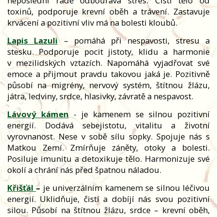
neposlední řadě odbourává stres. Čistí tělo od
toxinů, podporuje krevní oběh a trávení. Zastavuje
krvácení a pozitivní vliv má na bolesti kloubů.
Lapis Lazuli
– pomáhá při nespavosti, stresu a
stesku. Podporuje pocit jistoty, klidu a harmonie
v mezilidských vztazích. Napomáhá vyjadřovat své
emoce a přijmout pravdu takovou jaká je. Pozitivně
působí na migrény, nervový systém, štítnou žlázu,
játra, ledviny, srdce, hlasivky, závratě a nespavost.
Lávový kámen
- je kamenem se silnou pozitivní
energií. Dodává sebejistotu, vitalitu a životní
vyrovnanost. Nese v sobě sílu sopky. Spojuje nás s
Matkou Zemí. Zmírňuje záněty, otoky a bolesti.
Posiluje imunitu a detoxikuje tělo. Harmonizuje své
okolí a chrání nás před špatnou náladou.
Křišťál
–
je univerzálním kamenem se silnou léčivou
energií. Uklidňuje, čistí a dobíjí nás svou pozitivní
silou. Působí na štítnou žlázu, srdce – krevní oběh,