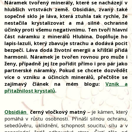
Náramek tvořený minerály, které se nacházejí v
hlubších vrtstvách země. Obsidián, zvaný také
sopečné sklo je láva, která ztuhla tak rychle, že
nestačila krystalizovat a má silné ochranné
účinky proti všemu negativnímu. Ten tvoří hlavní
část náramku z minerálů Hlubina. Doplňuje ho
lapis-lazuli, který zbavuje strachu a dodává pocit
bezpečí. Láva dodá životní energii a křišťál přidá
harmonii. Náramek je tvořen rovnou pro muže i
ženy, případně jej lze pořídit přímo i pro pár jako
partnerské náramky. Pokud se chcete dozvědět
více o vzniku a účincích minerálů, přečtěte se
zajímavý článek na mém blogu:
Vznik a
přitažnilost krystalů
.
Obsidián
černý vločkový matný
– je kámen, který
pomáhá v růstu osobnosti. Přináší silnou ochranu,
sebedůvěru, uklidnění, schopnost soucitu, sílu a v