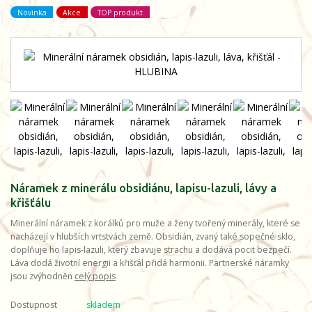
Novinka
Akce
TOP produkt
Náramek z minerálu obsidiánu, lapisu-lazuli, lávy a
křišťálu
Minerální náramek z korálků pro muže a ženy tvořený minerály, které se
nacházejí v hlubších vrtstvách země. Obsidián, zvaný také sopečné sklo,
doplňuje ho lapis-lazuli, který zbavuje strachu a dodává pocit bezpečí.
Láva dodá životní energii a křišťál přidá harmonii. Partnerské náramky
jsou zvýhodněn
celý popis
Dostupnost
skladem