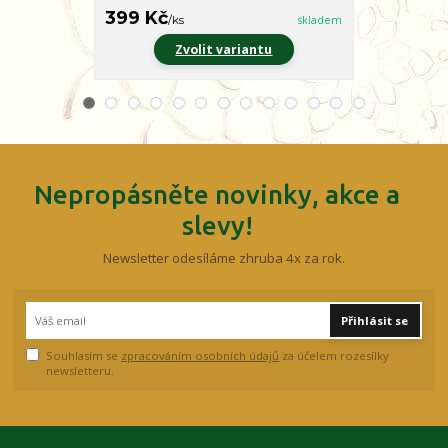
399 Kč
399 Kč
/
ks
skladem
/
ks
Zvolit variantu
Z
Nepropásněte novinky, akce a
slevy!
Newsletter odesíláme zhruba 4x za rok.
Přihlásit se
Souhlasím se
zpracováním osobních údajů
za účelem rozesílky
newsletteru.