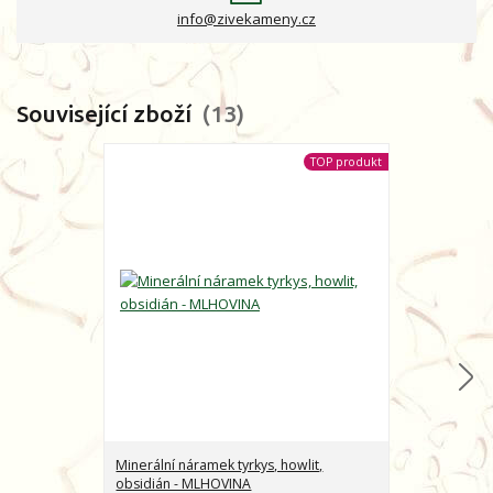
info@zivekameny.cz
Související zboží
13
TOP produkt
Minerální náramek tyrkys, howlit,
Minerální nár
obsidián - MLHOVINA
CHARAKTER