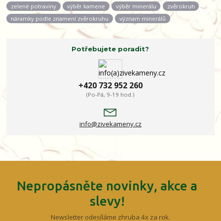
zelené potraviny
výběr kamene
výběr minerálu
zvěrokruh
náramky podle znamení zvěrokruhu
význam minerálů
Potřebujete poradit?
+420 732 952 260
(Po-Pá, 9-19 hod.)
info@zivekameny.cz
Nepropásněte novinky, akce a
slevy!
Newsletter odesíláme zhruba 4x za rok.