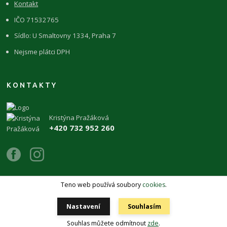
Kontakt
IČO 71532765
Sídlo: U Smaltovny 1334, Praha 7
Nejsme plátci DPH
KONTAKTY
Kristýna Pražáková
+420 732 952 260
Teno web používá soubory
cookies
.
Copyright 2026 © ŽIVÉKAMENY Kristýna Pražáková
Nastavení
Souhlasím
Vytvořeno na
Eshop-rychle.cz
Souhlas můžete odmítnout
zde
.