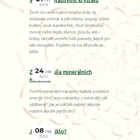
Vznik a přitažlivost krystalů
2023
Život na zemi nabízí mnoho krás, ty
můžeme vnímat a cítit všemy smysly. Vůně
květin, zvuk šumění řek, chuť čerstvého
ovoce nebo teplo slunce. Jsou tu ale i
krásy ukryté uvnitře naší planety, které jen
tak neuvidíte. Pojďme se na ně podívat
blíže.
24
Zázračná síla minerálních
09
2022
náramků
Tvořím minerální náramky nabité pozitivní
energií. Proč jsou náramky z minerálů tak
oblíbené? Jak je udržet nabité, abyste
naplno využili jejich sílu?
08
Jak to vzniklo?
05
2022