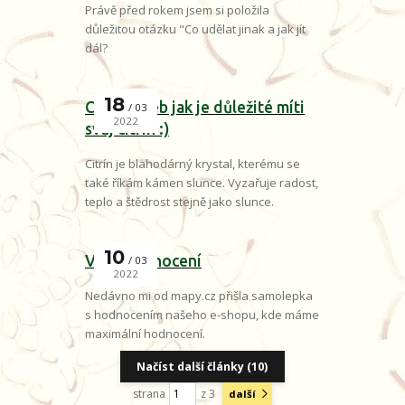
Právě před rokem jsem si položila
důležitou otázku "Co udělat jinak a jak jít
dál?
18
Citrín, aneb jak je důležité míti
03
2022
svůj citrín :)
Citrín je blahodárný krystal, kterému se
také říkám kámen slunce. Vyzařuje radost,
teplo a štědrost stejně jako slunce.
10
Vaše hodnocení
03
2022
Nedávno mi od mapy.cz přišla samolepka
s hodnocením našeho e-shopu, kde máme
maximální hodnocení.
Načíst další články (10)
strana
z 3
další