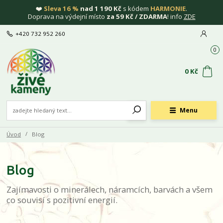
❤️
Sleva 16 %
nad 1 190 Kč
s kódem
HARMONIE
.
Doprava na výdejní místo
za 59 Kč / ZDARMA
! info
ZDE
+420 732 952 260
0
0 Kč
Menu
Úvod
Blog
Blog
Zajímavosti o minerálech, náramcích, barvách a všem
co souvisí s pozitivní energií.