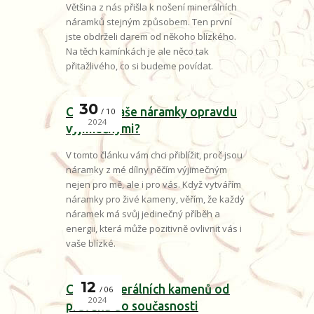
Většina z nás přišla k nošení minerálních
náramků stejným způsobem. Ten první
jste obdrželi darem od někoho blízkého.
Na těch kamínkách je ale něco tak
přitažlivého, co si budeme povídat.
30
Co dělá naše náramky opravdu
10
2024
výjimečnými?
V tomto článku vám chci přiblížit, proč jsou
náramky z mé dílny něčím výjimečným
nejen pro mě, ale i pro vás. Když vytvářím
náramky pro živé kameny, věřím, že každý
náramek má svůj jedinečný příběh a
energii, která může pozitivně ovlivnit vás i
vaše blízké.
12
Cesta minerálních kamenů od
06
2024
pravěku do současnosti