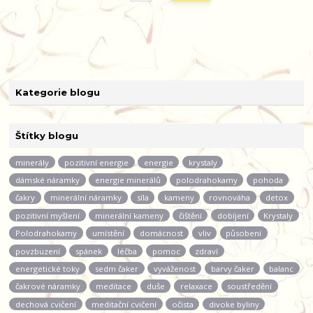
Kategorie blogu
Štítky blogu
minerály
pozitivní energie
energie
krystaly
dámské náramky
energie minerálů
polodrahokamy
pohoda
čakry
minerální náramky
síla
kameny
rovnováha
detox
pozitivní myšlení
minerální kameny
čištění
dobíjení
Krystaly
Polodrahokamy
umístění
domácnost
vliv
působení
povzbuzení
spánek
léčba
pomoc
zdraví
energetické toky
sedm čaker
vyváženost
barvy čaker
balanc
čakrové náramky
meditace
duše
relaxace
soustředění
dechová cvičení
meditační cvičení
očista
divoke byliny