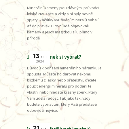
Minerální kameny jsou dávnými průvodci
lidské civilizace a vždy s ní byly pevně
spjaty. Začátky využívání minerálů sahají
až do pravěku. První lidé objevovali
kameny a jejich magickou sílu přímo v
přírodě.
13
Jaký náramek si vybrat?
03
2024
Důvodů k pořízení minerálního náramku je
spousta. Můžete ho darovat někomu
blízkému z lásky nebo přátelství, chcete
použít energii minerálů pro dodání té
vlastní nebo hledáte krásný šperk, který
Vám udělá radost. Tak jako tak, vždy
budete vybírat ten, který Vaší představě
odpovídá nejvíce.
21
01