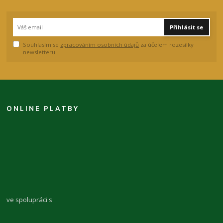
Přihlásit se
Souhlasím se
zpracováním osobních údajů
za účelem rozesílky
newsletteru.
ONLINE PLATBY
ve spolupráci s