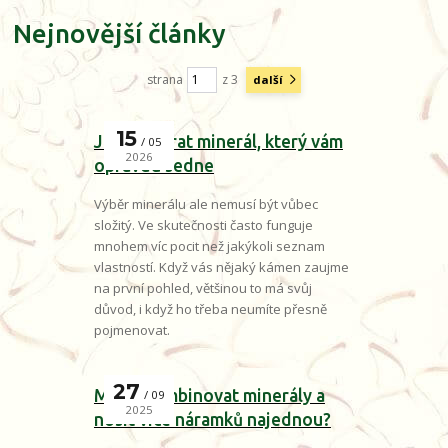
Nejnovější články
strana
z 3
další
15
Jak si vybrat minerál, který vám
05
2026
opravdu sedne
Výběr minerálu ale nemusí být vůbec
složitý. Ve skutečnosti často funguje
mnohem víc pocit než jakýkoli seznam
vlastností. Když vás nějaký kámen zaujme
na první pohled, většinou to má svůj
důvod, i když ho třeba neumíte přesně
pojmenovat.
27
Mohu kombinovat minerály a
09
2025
nosit více náramků najednou?