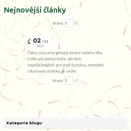
Nejnovější články
strana
z 1
02
Čakry
03
2021
Čakry jsou energetická centra našeho těla.
V těle jich máme tisíce, ale těch
nejdůležitějších, pro naši fyzickou, mentální
i duchovní stránku, je sedm.
strana
z 1
Kategorie blogu