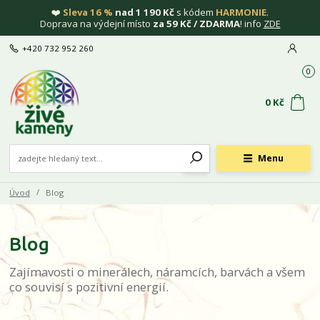
❤️
Sleva 16 %
nad 1 190 Kč
s kódem
HARMONIE
.
Doprava na výdejní místo
za 59 Kč / ZDARMA
! info
ZDE
+420 732 952 260
0
0 Kč
Menu
Úvod
Blog
Blog
Zajímavosti o minerálech, náramcích, barvách a všem
co souvisí s pozitivní energií.