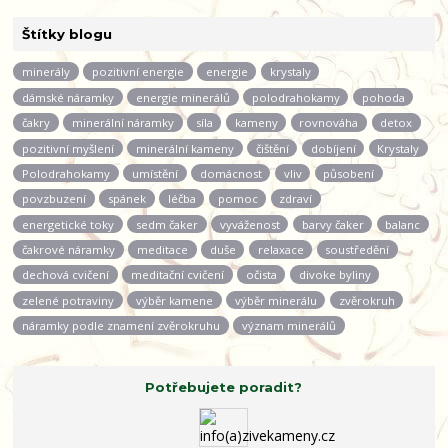
Štítky blogu
minerály
pozitivní energie
energie
krystaly
dámské náramky
energie minerálů
polodrahokamy
pohoda
čakry
minerální náramky
síla
kameny
rovnováha
detox
pozitivní myšlení
minerální kameny
čištění
dobíjení
Krystaly
Polodrahokamy
umístění
domácnost
vliv
působení
povzbuzení
spánek
léčba
pomoc
zdraví
energetické toky
sedm čaker
vyváženost
barvy čaker
balanc
čakrové náramky
meditace
duše
relaxace
soustředění
dechová cvičení
meditační cvičení
očista
divoke byliny
zelené potraviny
výběr kamene
výběr minerálu
zvěrokruh
náramky podle znamení zvěrokruhu
význam minerálů
Potřebujete poradit?