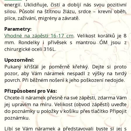
energií. Uklidňuje, čistí a dobíjí nás svou pozitivní
silou. Působí na štítnou žlázu, srdce – krevní oběh,
plíce, zažívání, migrény a závratě.
Parametry:
Vhodné na zápěstí 16-17 cm
. Velikost korálků je 8
mm. Rondelky i přívěsek s mantrou ÓM jsou z
chirurgické oceli 316L.
Upozornění:
Pukaný křišťál je poměrně křehký. Dejte si proto
pozor, aby Vám náramek nespadl z výšky na tvrdý
povrch. Při běžném nošení k jeho poškození nedojde.
Přizpůsobení pro Vás:
Chcete-li náramek přesně na své zápěstí, zdarma Vám
jej upravím na míru. Velikost (obvod zápěstí) uveďte
do poznámky u položky v košíku přes tlačítko Připojit
poznámku.
Líbí se Vám náramek a představovali byste si jej s