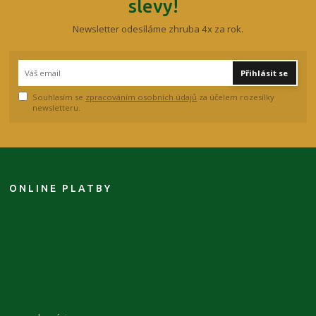
slevy!
Newsletter odesíláme zhruba 4x za rok.
Přihlásit se
Souhlasím se
zpracováním osobních údajů
za účelem rozesílky
newsletteru.
ONLINE PLATBY