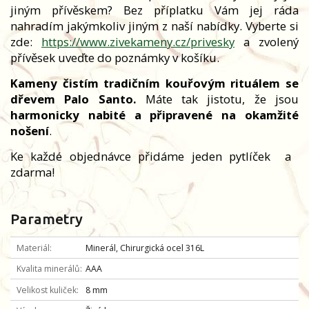
jiným přívěskem? Bez příplatku Vám jej ráda
nahradím jakýmkoliv jiným z naší nabídky. Vyberte si
zde:
https://www.zivekameny.cz/privesky
a zvolený
přívěsek uveďte do poznámky v košíku.
Kameny čistím tradičním kouřovým rituálem se
dřevem Palo Santo.
Máte tak jistotu, že jsou
harmonicky nabité a připravené na okamžité
nošení
.
Ke každé objednávce přidáme jeden pytlíček
a
zdarma!
Parametry
Materiál
Minerál, Chirurgická ocel 316L
Kvalita minerálů
AAA
Velikost kuliček
8 mm