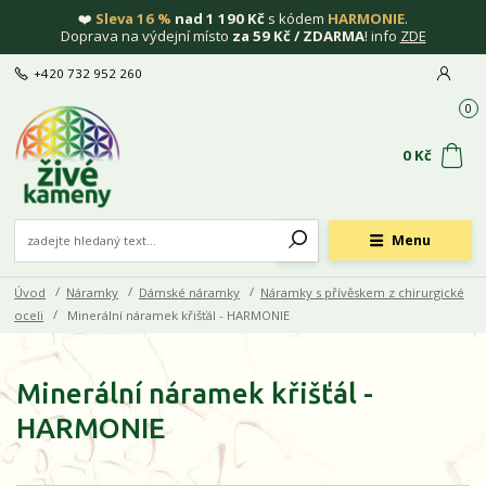
❤️
Sleva 16 %
nad 1 190 Kč
s kódem
HARMONIE
.
Doprava na výdejní místo
za 59 Kč / ZDARMA
! info
ZDE
+420 732 952 260
0
0 Kč
Menu
Úvod
Náramky
Dámské náramky
Náramky s přívěskem z chirurgické
oceli
Minerální náramek křišťál - HARMONIE
Minerální náramek křišťál -
HARMONIE