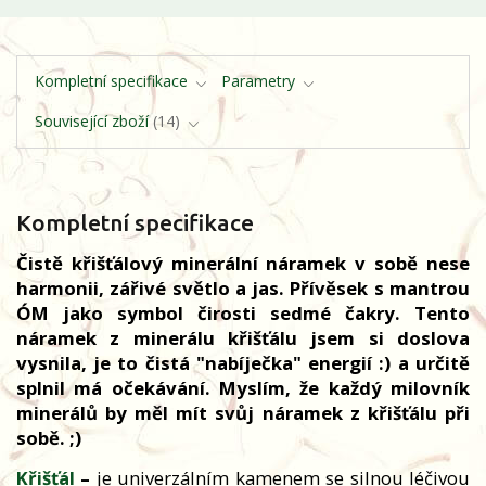
Kompletní specifikace
Parametry
Související zboží
14
Kompletní specifikace
Čistě křišťálový minerální náramek v sobě nese
harmonii, zářivé světlo a jas. Přívěsek s mantrou
ÓM jako symbol čirosti sedmé čakry. Tento
náramek z minerálu křišťálu jsem si doslova
vysnila, je to čistá "nabíječka" energií :) a určitě
splnil má očekávání. Myslím, že každý milovník
minerálů by měl mít svůj náramek z křišťálu při
sobě. ;)
Křišťál
–
je univerzálním kamenem se silnou léčivou