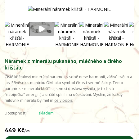
Náramek z minerálu pukaného, mléčného a čirého
křišťálu
Čistě křišťálový minerální náramek v sobě nese harmonii, zářivé světlo a
jas. Přívěsek s mantrou ÓM jako symbol čirosti sedmé čakry. Tento
náramek z minerálu křišťálu jsem si doslova vysnila, je to čistá
"nabíječka" energií :) a určitě splnil má očekávání. Myslím, že každý
milovník minerálů by měl m
celý popis
Dostupnost
skladem
449 Kč
/
ks