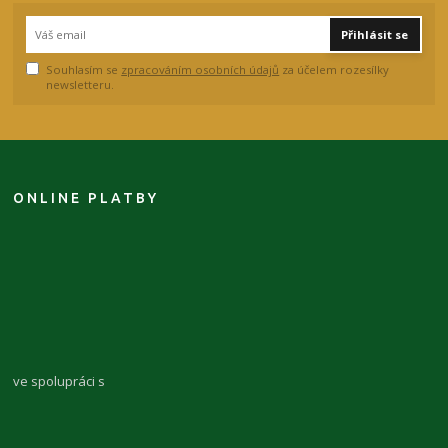
Přihlásit se
Souhlasím se
zpracováním osobních údajů
za účelem rozesílky
newsletteru.
ONLINE PLATBY
ve spolupráci s