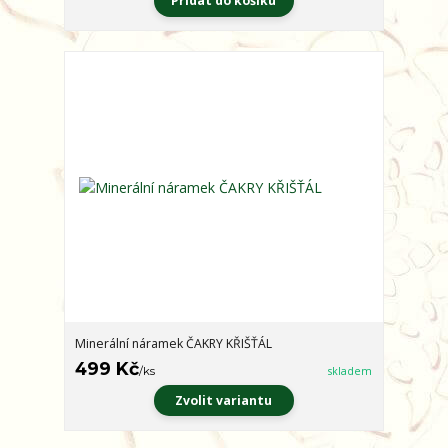
Přidat do košíku
Minerální náramek ČAKRY KŘIŠŤÁL
499 Kč
/
ks
skladem
Zvolit variantu