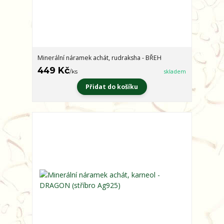
Minerální náramek achát, rudraksha - BŘEH
449 Kč
/
ks
skladem
Přidat do košíku