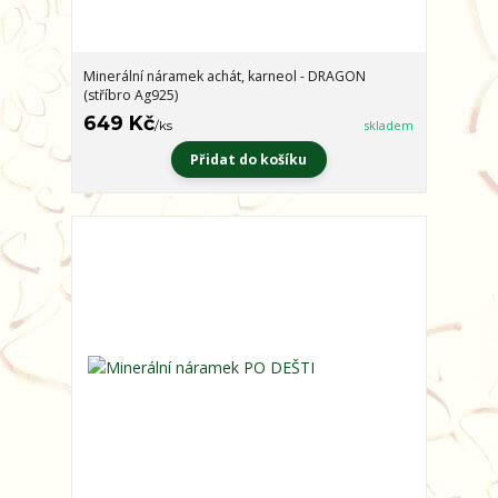
Minerální náramek achát, karneol - DRAGON
(stříbro Ag925)
649 Kč
/
ks
skladem
Přidat do košíku