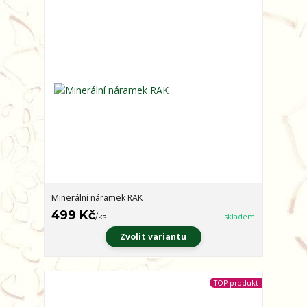
Minerální náramek RAK
499 Kč
/
ks
skladem
Zvolit variantu
TOP produkt