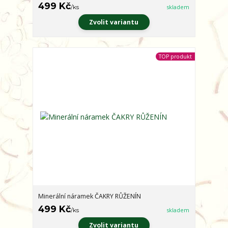
499 Kč
/
ks
skladem
Zvolit variantu
TOP produkt
Minerální náramek ČAKRY RŮŽENÍN
499 Kč
/
ks
skladem
Zvolit variantu