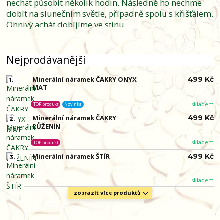
nechat působit několik hodin. Následně ho nechme
dobít na slunečním světle, případně spolu s křišťálem.
Ohnivý achát dobíjíme ve stínu.
Nejprodávanější
Minerální náramek ČAKRY ONYX
499 Kč
1.
MAT
skladem
TOP produkt
Novinka
Minerální náramek ČAKRY
499 Kč
2.
RŮŽENÍN
skladem
TOP produkt
Minerální náramek ŠTÍR
499 Kč
3.
skladem
zobrazit více produktů