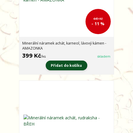
449 Kč
- 11 %
Minerální náramek achát, karneol, lávový kámen -
AMAZONKA
399 Kč
/
ks
skladem
Přidat do košíku