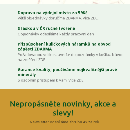
Doprava na výdejní místo za 59Kč
Větší objednávky doručíme ZDARMA. Více ZDE.
S láskou v ČR ručně tvořené
Objednávky odesíláme každý pracovní den
Přizpůsobení kuličkových náramků na obvod
zápěstí ZDARMA
Požadovanou velikost uveďte do poznámky v košíku. Návod
na změření ZDE
Garance kvality, používáme nejkvalitnější pravé
minerály
S osobním přístupem k Vám. Více ZDE
Nepropásněte novinky, akce a
slevy!
Newsletter odesíláme zhruba 4x za rok.