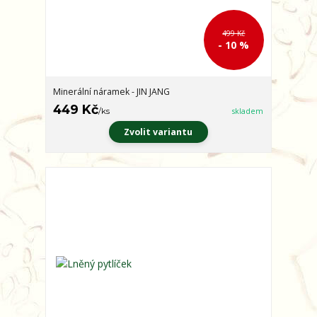
499 Kč
- 10 %
Minerální náramek - JIN JANG
449 Kč
/
ks
skladem
Zvolit variantu