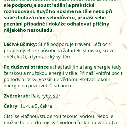
ale podporuje soustředění a praktické
rozhodování. Když ho nosíme na těle nebo při
sobě dodává nám sebedůvěru, přináší sebe
poznání případně i dokáže odhalovat příčiny
nějakého nesouladu.
Léčivé účinky:
Silně podporuje trávení. Léčí oční
problémy. Blaze působí na žaludek, slinivku, krevní
oběh, kůži, a lymfatický systém.
Po duševní stránce
achát ladí Jin a Jang energie tedy
ženskou a mužskou energii v těle. Přináší vnitřní pocit
pohody a lásky. Rozšiřuje vědomí. Přetváří okolní
energie na pozitivní. Čistí auru.
Zvěrokruh:
Rak, ryby, štír
Čakry:
1., 4. a 5. čakra
Čistí se vlažnou/studenou tekoucí vodou. Nebo je
možné ho dát do misky s vodou (či slanou vodou) a