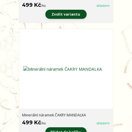
499 Kč
/
ks
skladem
Zvolit variantu
Minerální náramek ČAKRY MANDALKA
499 Kč
/
ks
skladem