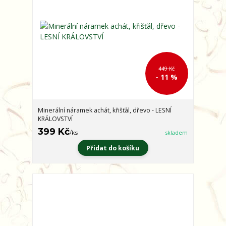
449 Kč
- 11 %
Minerální náramek achát, křišťál, dřevo - LESNÍ
KRÁLOVSTVÍ
399 Kč
/
ks
skladem
Přidat do košíku