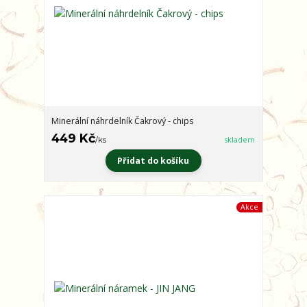
Minerální náhrdelník Čakrový - chips
449 Kč
/
ks
skladem
Přidat do košíku
Akce