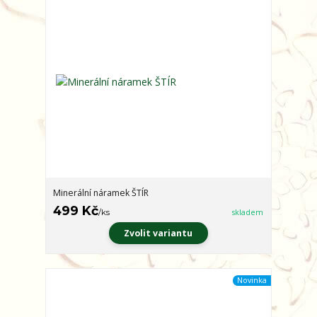
Minerální náramek ŠTÍR
499 Kč
/
ks
skladem
Zvolit variantu
Novinka