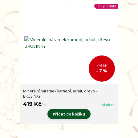
TOP produkt
449 Kč
- 7 %
Minerální náramek karneol, achát, dřevo -
BRUSINKY
419 Kč
/
ks
skladem
Přidat do košíku