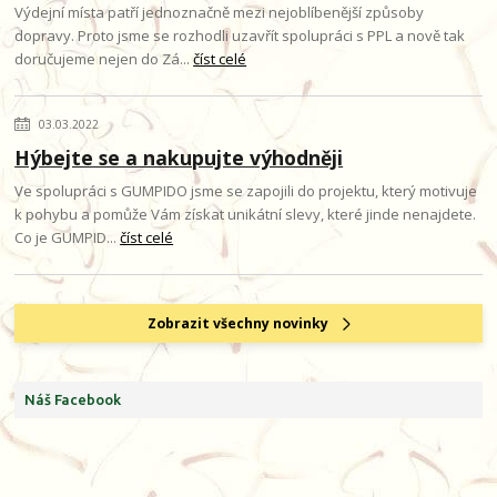
Výdejní místa patří jednoznačně mezi nejoblíbenější způsoby
dopravy. Proto jsme se rozhodli uzavřít spolupráci s PPL a nově tak
doručujeme nejen do Zá...
číst celé
03.03.2022
Hýbejte se a nakupujte výhodněji
Ve spolupráci s GUMPIDO jsme se zapojili do projektu, který motivuje
k pohybu a pomůže Vám získat unikátní slevy, které jinde nenajdete.
Co je GUMPID...
číst celé
Zobrazit všechny novinky
Náš Facebook