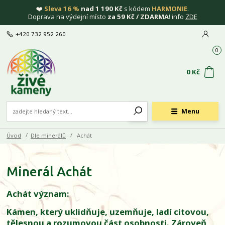
❤️
Sleva 16 %
nad 1 190 Kč
s kódem
HARMONIE
.
Doprava na výdejní místo
za 59 Kč / ZDARMA
! info
ZDE
+420 732 952 260
0
0 Kč
Menu
Úvod
Dle minerálů
Achát
Minerál Achát
Achát význam:
Kámen, který uklidňuje, uzemňuje, ladí citovou,
tělesnou a rozumovou část osobnosti. Zároveň,