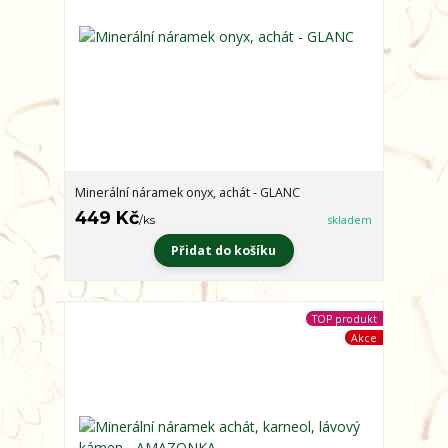
Minerální náramek onyx, achát - GLANC
449 Kč
/
ks
skladem
Přidat do košíku
TOP produkt
Akce