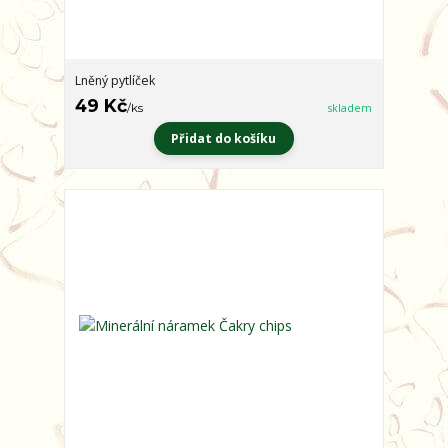
Lněný pytlíček
49 Kč
/
ks
skladem
Přidat do košíku