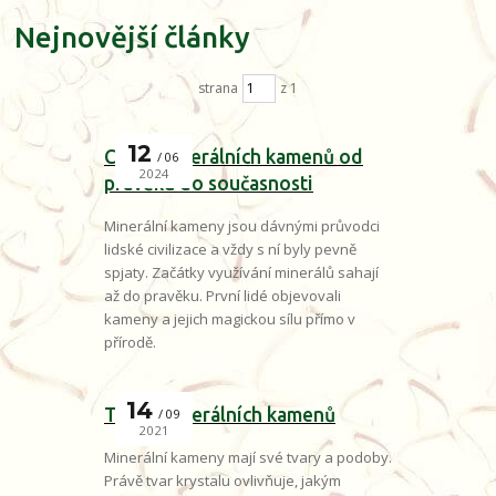
Nejnovější články
strana
z 1
12
Cesta minerálních kamenů od
06
2024
pravěku do současnosti
Minerální kameny jsou dávnými průvodci
lidské civilizace a vždy s ní byly pevně
spjaty. Začátky využívání minerálů sahají
až do pravěku. První lidé objevovali
kameny a jejich magickou sílu přímo v
přírodě.
14
Tvary minerálních kamenů
09
2021
Minerální kameny mají své tvary a podoby.
Právě tvar krystalu ovlivňuje, jakým