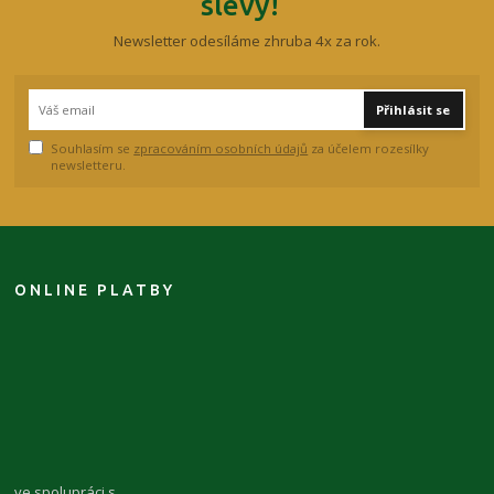
slevy!
Newsletter odesíláme zhruba 4x za rok.
Přihlásit se
Souhlasím se
zpracováním osobních údajů
za účelem rozesílky
newsletteru.
ONLINE PLATBY
ve spolupráci s