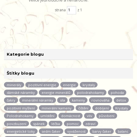
velice jednoduché a nenáročné.
strana
z 1
Kategorie blogu
Štítky blogu
minerály
pozitivní energie
energie
krystaly
dámské náramky
energie minerálů
polodrahokamy
pohoda
čakry
minerální náramky
síla
kameny
rovnováha
detox
pozitivní myšlení
minerální kameny
čištění
dobíjení
Krystaly
Polodrahokamy
umístění
domácnost
vliv
působení
povzbuzení
spánek
léčba
pomoc
zdraví
energetické toky
sedm čaker
vyváženost
barvy čaker
balanc