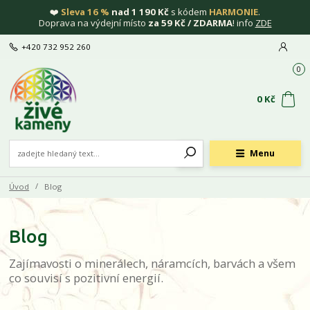
❤️
Sleva 16 %
nad 1 190 Kč
s kódem
HARMONIE
.
Doprava na výdejní místo
za 59 Kč / ZDARMA
! info
ZDE
+420 732 952 260
0
0 Kč
Menu
Úvod
Blog
Blog
Zajímavosti o minerálech, náramcích, barvách a všem
co souvisí s pozitivní energií.