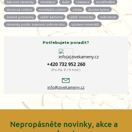
čakrové náramky
meditace
duše
relaxace
soustředění
dechová cvičení
meditační cvičení
očista
divoke byliny
zelené potraviny
výběr kamene
výběr minerálu
zvěrokruh
náramky podle znamení zvěrokruhu
význam minerálů
Potřebujete poradit?
+420 732 952 260
(Po-Pá, 9-19 hod.)
info@zivekameny.cz
Nepropásněte novinky, akce a