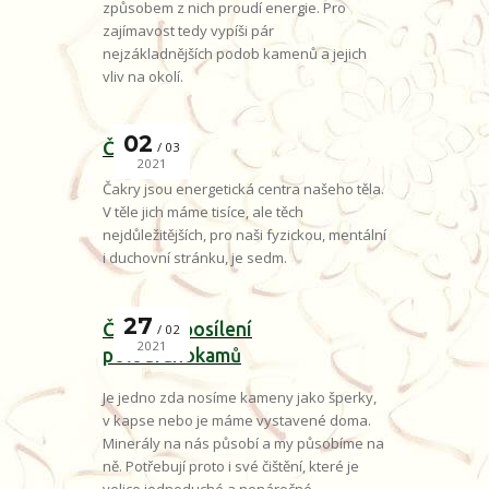
způsobem z nich proudí energie. Pro
zajímavost tedy vypíši pár
nejzákladnějších podob kamenů a jejich
vliv na okolí.
02
Čakry
03
2021
Čakry jsou energetická centra našeho těla.
V těle jich máme tisíce, ale těch
nejdůležitějších, pro naši fyzickou, mentální
i duchovní stránku, je sedm.
27
Čištění a posílení
02
2021
polodrahokamů
Je jedno zda nosíme kameny jako šperky,
v kapse nebo je máme vystavené doma.
Minerály na nás působí a my působíme na
ně. Potřebují proto i své čištění, které je