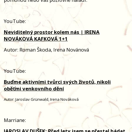
YouTube:
Neviditelný prostor kolem nás | IRENA
NOVÁKOVÁ KAFKOVÁ 1+1
Autor: Roman Škoda, Irena Novánová
YouTube:
Buďme aktivními tvůrci svých životů, nikoli
oběťmi venkovního dění
Autor: Jaroslav Grünwald, Irena Nováková
Marriane:
JAROSLAV DUŠEK: Před lety jsem se přestal hádat