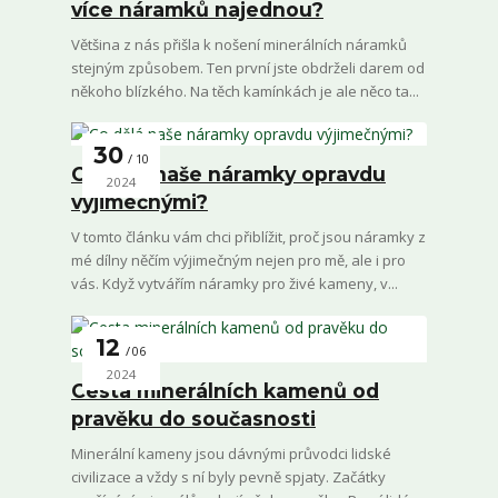
více náramků najednou?
Většina z nás přišla k nošení minerálních náramků
stejným způsobem. Ten první jste obdrželi darem od
někoho blízkého. Na těch kamínkách je ale něco ta...
30
10
Co dělá naše náramky opravdu
2024
výjimečnými?
V tomto článku vám chci přiblížit, proč jsou náramky z
mé dílny něčím výjimečným nejen pro mě, ale i pro
vás. Když vytvářím náramky pro živé kameny, v...
12
06
2024
Cesta minerálních kamenů od
pravěku do současnosti
Minerální kameny jsou dávnými průvodci lidské
civilizace a vždy s ní byly pevně spjaty. Začátky