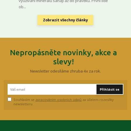
využívání minerálů sahají až do pravěku. První lidé
ob...
Zobrazit všechny články
Nepropásněte novinky, akce a
slevy!
Newsletter odesíláme zhruba 4x za rok.
Přihlásit se
Souhlasím se
zpracováním osobních údajů
za účelem rozesílky
newsletteru.