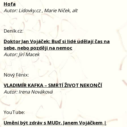
Hofa
Autor: Lidovky.cz
, Marie Niček, alt
Deník.cz:
Doktor Jan Vojáček: Buď si lidé udělají čas na
sebe, nebo později na nemoc
Autor: Jirí Macek
Nový Fénix:
VLADIMÍR KAFKA – SMRTÍ ŽIVOT NEKONČÍ
Autor: Irena Nováková
YouTube:
Umění být zdráv s MUDr. Janem Vojáčkem |