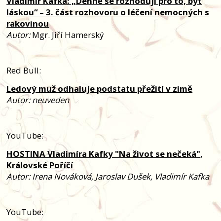
Vladimír Kafka: „Denně se rozhoduji pro to, být
láskou“ – 3. část rozhovoru o léčení nemocných s
rakovinou
Autor:
Mgr. Jiří Hamerský
Red Bull:
Ledový muž odhaluje podstatu přežití v zimě
Autor: neuveden
YouTube:
HOSTINA Vladimíra Kafky "Na život se nečeká",
Královské Poříčí
Autor: Irena Nováková, Jaroslav Dušek, Vladimír Kafka
YouTube: