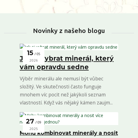
Novinky z našeho blogu
15
05
Jak si vybrat minerál, který
2026
vám opravdu sedne
Výběr minerálu ale nemusí být vůbec
složitý. Ve skutečnosti často funguje
mnohem víc pocit než jakýkoli seznam
vlastností. Když vás nějaký kámen zaujm...
27
09
2025
Mohu kombinovat minerály a nosit