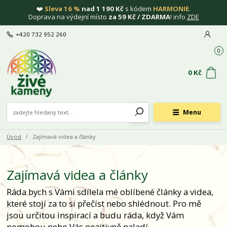
❤️
Sleva 16 %
nad 1 190 Kč
s kódem
HARMONIE
.
Doprava na výdejní místo
za 59 Kč / ZDARMA
! info
ZDE
+420 732 952 260
0
0 Kč
Menu
Úvod
Zajímavá videa a články
Zajímavá videa a články
Ráda bych s Vámi sdílela mé oblíbené články a videa,
které stojí za to si přečíst nebo shlédnout. Pro mě
jsou určitou inspirací a budu ráda, když Vám
pomohou nebo Vás pozitivně naladí.