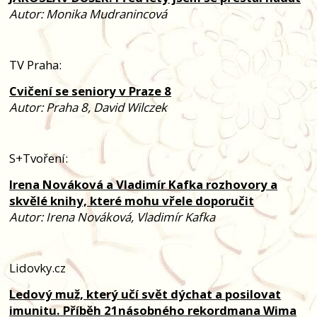
Autor: Monika Mudranincová
TV Praha:
Cvičení se seniory v Praze 8
Autor: Praha 8, David Wilczek
S+Tvoření:
Irena Nováková a Vladimír Kafka rozhovory a
skvělé knihy, které mohu vřele doporučit
Autor: Irena Nováková, Vladimír Kafka
Lidovky.cz
Ledový muž, který učí svět dýchat a posilovat
imunitu. Příběh 21násobného rekordmana Wima