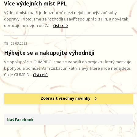
Více výdejních míst PPL
Výdejní místa patří jednoznačně mezi nejoblíbenější způsoby
dopravy. Proto jsme se rozhodli uzavřít spolupráci s PPL a nově tak
doručujeme nejen do Zá...
číst celé
03.03.2022
Hýbejte se a nakupujte výhodněji
Ve spolupráci s GUMPIDO jsme se zapojili do projektu, který motivuje
k pohybu a pomůže Vám získat unikátní slevy, které jinde nenajdete.
Co je GUMPID...
číst celé
Zobrazit všechny novinky
Náš Facebook