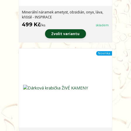
Minerální náramek ametyst, obsidián, onyx, láva,
křišťál - INSPIRACE
499 Kč
/
ks
skladem
Zvolit variantu
Novinka