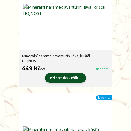
Minerální náramek avanturín, láva, křišťál -
HOJNOST
449 Kč
/
ks
skladem
Přidat do košíku
Novinka