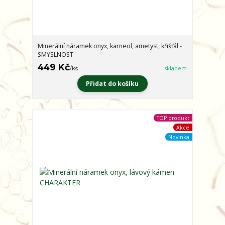
Minerální náramek onyx, karneol, ametyst, křišťál -
SMYSLNOST
449 Kč
/
ks
skladem
Přidat do košíku
TOP produkt
Akce
Novinka