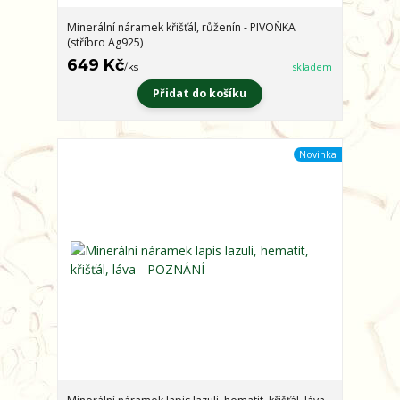
Minerální náramek křišťál, růženín - PIVOŇKA
(stříbro Ag925)
649 Kč
/
ks
skladem
Přidat do košíku
Novinka