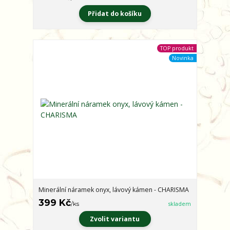
Přidat do košíku
TOP produkt
Novinka
Minerální náramek onyx, lávový kámen - CHARISMA
399 Kč
/
ks
skladem
Zvolit variantu