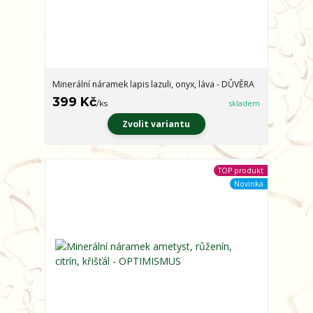
Minerální náramek lapis lazuli, onyx, láva - DŮVĚRA
399 Kč
/
ks
skladem
Zvolit variantu
TOP produkt
Novinka