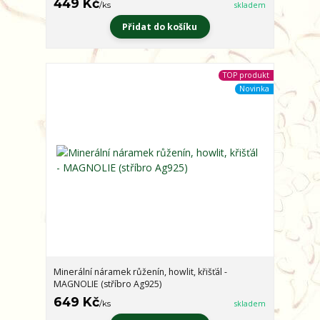
449 Kč
/
ks
skladem
Přidat do košíku
TOP produkt
Novinka
Minerální náramek růženín, howlit, křišťál -
MAGNOLIE (stříbro Ag925)
649 Kč
/
ks
skladem