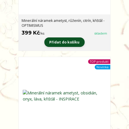
Minerální náramek ametyst, růženín, citrín, křišťál -
OPTIMISMUS
399 Kč
/
ks
skladem
Přidat do košíku
TOP produkt
Novinka