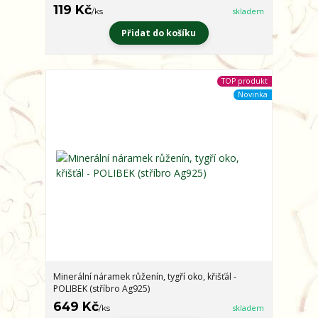
119 Kč
/
ks
skladem
Přidat do košíku
TOP produkt
Novinka
Minerální náramek růženín, tygří oko, křišťál -
POLIBEK (stříbro Ag925)
649 Kč
/
ks
skladem