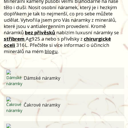
Minerální kameny působí velmi blahodárně na naše
tělo i duši. Nosit osobní náramek, který je i hezkým
doplňkem je tak to nejmenší, co pro sebe můžete
udělat. Vytvořila jsem pro Vás náramky z minerálů,
které jsou v antialergenním provedení. Kromě
náramků
bez přívěsků
nabízím luxusní náramky se
stříbrem
Ag925 a nebo s přívěsky z
chirurgické
oceli
316L. Přečtěte si více informací o účincích
minerálů na mém
blogu
.
Dámské náramky
Čakrové náramky