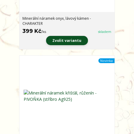
Minerální náramek onyx, lávový kámen -
CHARAKTER
399 Kč
/
ks
skladem
Zvolit variantu
Novinka