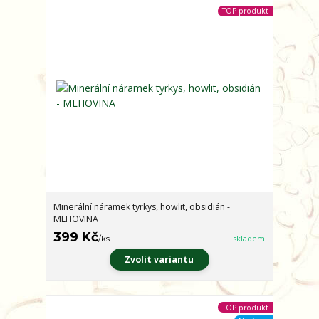
TOP produkt
Minerální náramek tyrkys, howlit, obsidián -
MLHOVINA
399 Kč
/
ks
skladem
Zvolit variantu
TOP produkt