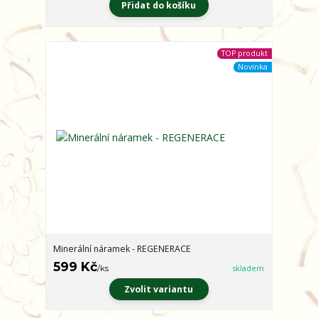
Přidat do košíku
TOP produkt
Novinka
Minerální náramek - REGENERACE
599 Kč
/
ks
skladem
Zvolit variantu