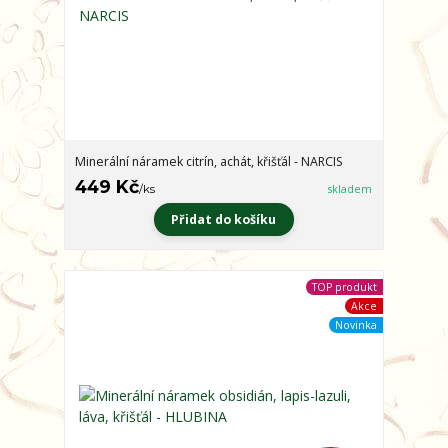
Minerální náramek citrín, achát, křišťál - NARCIS
449 Kč
/
ks
skladem
Přidat do košíku
TOP produkt
Akce
Novinka