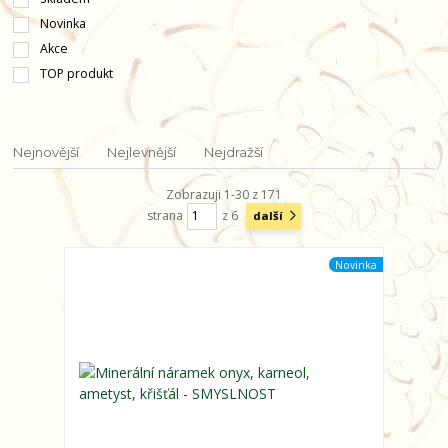
Novinka
Akce
TOP produkt
Nejnovější
Nejlevnější
Nejdražší
Zobrazuji 1-30 z 171
strana
z 6
další
Novinka