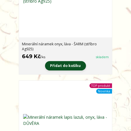
Minerální náramek onyx, láva - ŠARM (stříbro
Ag925)
649 Kč
/
ks
skladem
Přidat do košíku
TOP produkt
Novinka