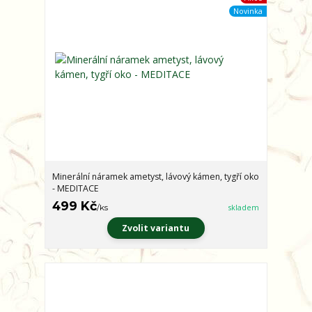
Novinka
Minerální náramek ametyst, lávový kámen, tygří oko
- MEDITACE
499 Kč
/
ks
skladem
Zvolit variantu