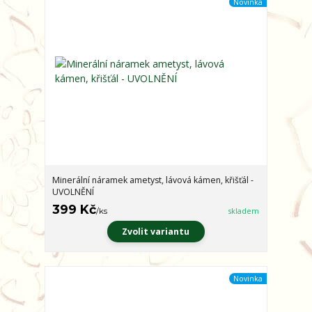
Novinka
Minerální náramek ametyst, lávová kámen, křišťál -
UVOLNĚNÍ
399 Kč
/
ks
skladem
Zvolit variantu
Novinka