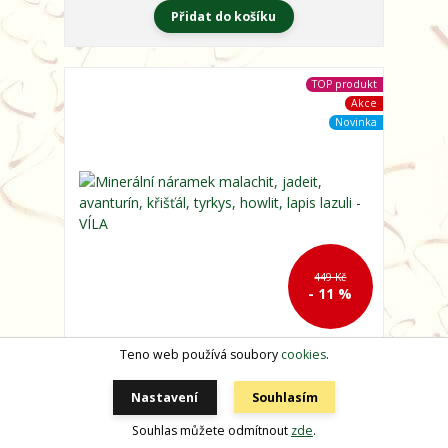
Přidat do košíku
TOP produkt
Akce
Novinka
449 Kč
- 11 %
Teno web používá soubory
cookies
.
Minerální náramek malachit, jadeit, avanturín,
křišťál, tyrkys, howlit, lapis lazuli - VÍLA
Nastavení
Souhlasím
399 Kč
/
ks
skladem
Souhlas můžete odmítnout
zde
.
Přidat do košíku