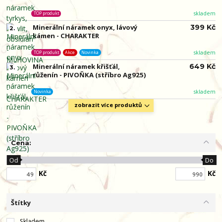
skladem
TOP produkt
Minerální náramek onyx, lávový
399 Kč
2.
kámen - CHARAKTER
skladem
TOP produkt
Akce
Novinka
Minerální náramek křišťál,
649 Kč
3.
růženín - PIVOŇKA (stříbro Ag925)
skladem
Novinka
zobrazit více produktů
Cena:
Od
Do
Kč
Kč
Štítky
Skladem