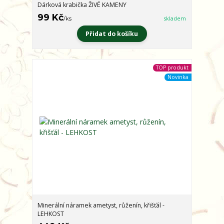
Dárková krabička ŽIVÉ KAMENY
99 Kč
/
ks
skladem
Přidat do košíku
TOP produkt
Novinka
Minerální náramek ametyst, růženín, křišťál -
LEHKOST