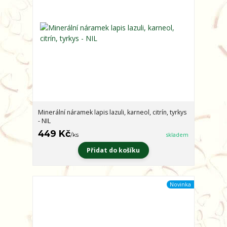
Minerální náramek lapis lazuli, karneol, citrín, tyrkys
- NIL
449 Kč
/
ks
skladem
Přidat do košíku
Novinka