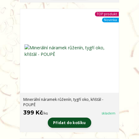
TOP produkt
Novinka
Minerální náramek růženín, tygří oko, křišťál -
POUPĚ
399 Kč
/
ks
skladem
Přidat do košíku