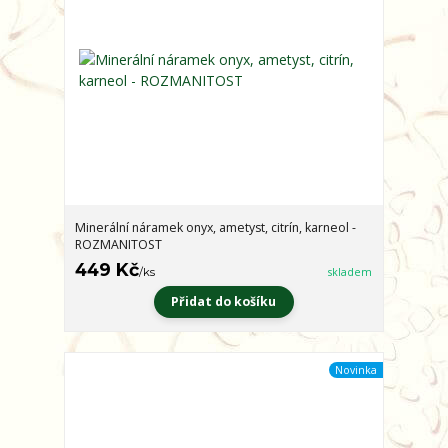
Minerální náramek onyx, ametyst, citrín, karneol -
ROZMANITOST
449 Kč
/
ks
skladem
Přidat do košíku
Novinka