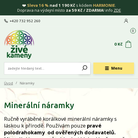
❤️
Sleva 16 %
nad 1 190 Kč
s kódem
HARMONIE
.
Doprava na výdejní místo
za 59 Kč / ZDARMA
! info
ZDE
+420 732 952 260
0
0 Kč
Menu
Úvod
Náramky
Minerální náramky
Ručně vyráběné korálkové minerální náramky s
láskou k přírodě. Používám pouze
pravé
polodrahokamy
od ověřených dodavatelů.