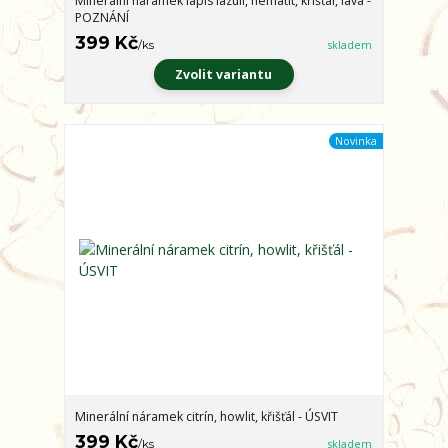
Minerální náramek lapis lazuli, hematit, křišťál, láva -
POZNÁNÍ
399 Kč
/
ks
skladem
Zvolit variantu
Novinka
Minerální náramek citrín, howlit, křišťál - ÚSVIT
399 Kč
/
ks
skladem