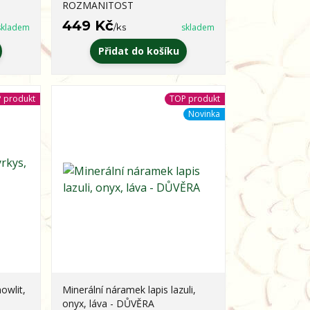
ROZMANITOST
449 Kč
skladem
/
ks
skladem
Přidat do košíku
 produkt
TOP produkt
Novinka
owlit,
Minerální náramek lapis lazuli,
onyx, láva - DŮVĚRA