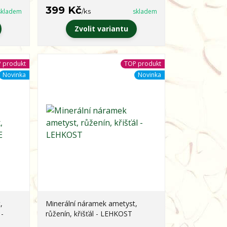
399 Kč
skladem
/
ks
skladem
Zvolit variantu
 produkt
TOP produkt
Novinka
Novinka
,
Minerální náramek ametyst,
 -
růženín, křišťál - LEHKOST