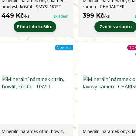
Minerální náramek onyx, karneol,
Minerální náramek onyx, l
ametyst, křišťál - SMYSLNOST
kámen - CHARAKTER
449 Kč
399 Kč
/
ks
skladem
/
ks
Přidat do košíku
Zvolit variantu
Novinka
TOP
Minerální náramek citrín, howlit,
Minerální náramek onyx, l