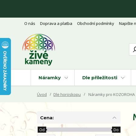
O nás
Doprava a platba
Obchodní podmínky
Napište 
Náramky
Dle příležitosti
Úvod
Dle horoskopu
Náramky pro KOZOROHA
Cena:
Od
Do