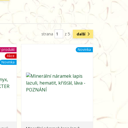
strana
z 5
další
 produkt
Novinka
Akce
Novinka