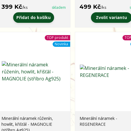
399 Kč
499 Kč
/
ks
skladem
/
ks
Přidat do košíku
Zvolit variantu
TOP produkt
TOP
Novinka
Minerální náramek růženín,
Minerální náramek -
howlit, křišťál - MAGNOLIE
REGENERACE
(stříbro Ag925)