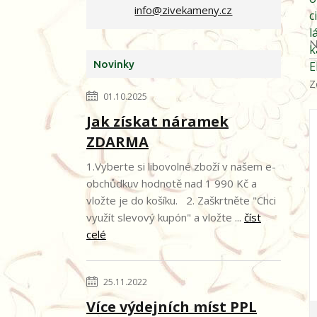
info@zivekameny.cz
N
Novinky
Z
01.10.2025
Jak získat náramek
ZDARMA
1.Vyberte si libovolné zboží v našem e-
obchůdkuv hodnotě nad 1 990 Kč a
vložte je do košíku. 2. Zaškrtněte "Chci
využít slevový kupón" a vložte ...
číst
celé
25.11.2022
Více výdejních míst PPL