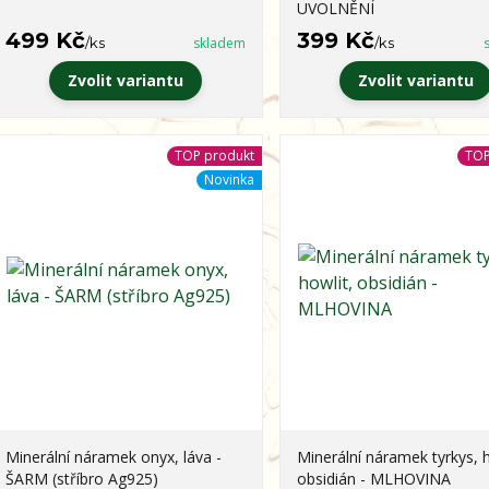
UVOLNĚNÍ
499 Kč
399 Kč
/
ks
skladem
/
ks
Zvolit variantu
Zvolit variantu
TOP produkt
TOP
Novinka
Minerální náramek onyx, láva -
Minerální náramek tyrkys, h
ŠARM (stříbro Ag925)
obsidián - MLHOVINA