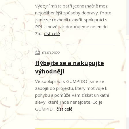
Výdejní místa patří jednoznačně mezi
nejoblíbenější způsoby dopravy. Proto
jsme se rozhodli uzavřít spolupráci s
PPL a nově tak doručujeme nejen do
Zá...
číst celé
03.03.2022
Hýbejte se a nakupujte
výhodněji
Ve spolupráci s GUMPIDO jsme se
zapojili do projektu, který motivuje k
pohybu a pomůže Vám získat unikátní
slevy, které jinde nenajdete. Co je
GUMPID...
číst celé