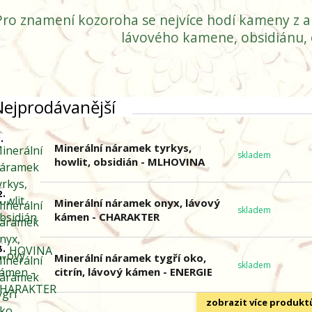
Pro znamení kozoroha se nejvíce hodí kameny z ame
lávového kamene, obsidiánu, o
Nejprodávanější
.
Minerální náramek tyrkys,
skladem
howlit, obsidián - MLHOVINA
2.
Minerální náramek onyx, lávový
skladem
kámen - CHARAKTER
3.
Minerální náramek tygří oko,
skladem
citrín, lávový kámen - ENERGIE
zobrazit více produkt