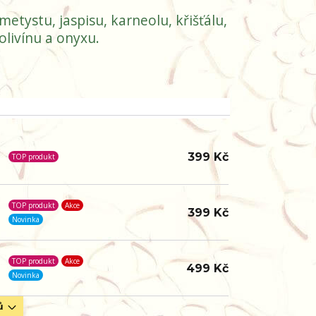
tystu, jaspisu, karneolu, křišťálu,
livínu a onyxu.
399 Kč
TOP produkt
TOP produkt
Akce
399 Kč
Novinka
TOP produkt
Akce
499 Kč
Novinka
ů