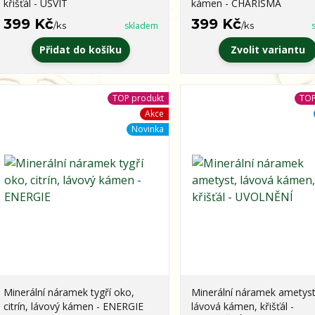
křišťál - ÚSVIT
kámen - CHARISMA
399 Kč
399 Kč
/
ks
skladem
/
ks
Přidat do košíku
Zvolit variantu
TOP produkt
TOP
Akce
Novinka
Minerální náramek tygří oko,
Minerální náramek ametyst
citrín, lávový kámen - ENERGIE
lávová kámen, křišťál -