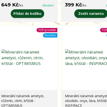
649 Kč
399 Kč
/
ks
skladem
/
ks
Přidat do košíku
Zvolit variantu
TOP produkt
TOP
Novinka
Minerální náramek ametyst,
Minerální náramek ametyst
růženín, citrín, křišťál -
obsidián, onyx, láva, křišťál
OPTIMISMUS
INSPIRACE