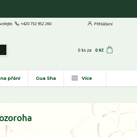
volejte.
+420 732 952 260
Přihlášení
t
0
ks
za
0 Kč
na přání
Gua Sha
Více
Kozoroha