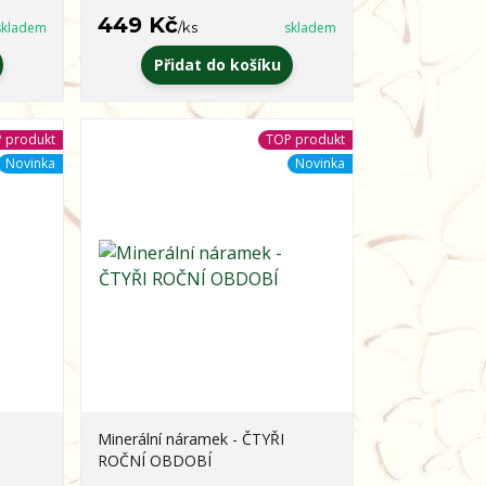
449 Kč
skladem
/
ks
skladem
Přidat do košíku
 produkt
TOP produkt
Novinka
Novinka
Minerální náramek - ČTYŘI
ROČNÍ OBDOBÍ