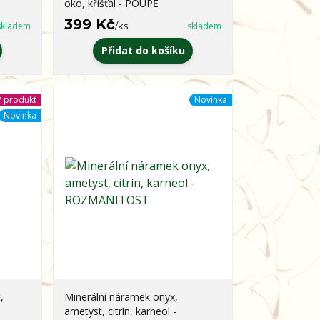
oko, křišťál - POUPĚ
399 Kč
skladem
/
ks
skladem
Přidat do košíku
 produkt
Novinka
Novinka
,
Minerální náramek onyx,
ametyst, citrín, karneol -