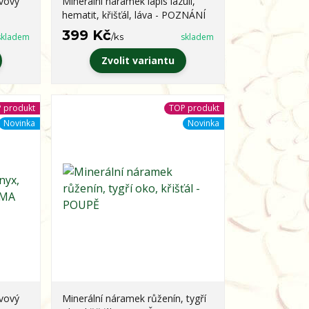
ávový
Minerální náramek lapis lazuli,
hematit, křišťál, láva - POZNÁNÍ
399 Kč
skladem
/
ks
skladem
Zvolit variantu
 produkt
TOP produkt
Novinka
Novinka
ávový
Minerální náramek růženín, tygří