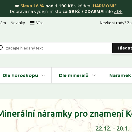
❤️
Sleva 16 %
nad 1 190 Kč
s kódem
HARMONIE
.
Doprava na výdejní místo
za 59 Kč / ZDARMA
! info
ZDE
nám
Novinky
Více
Nevíte si rady? Za
Hleda
Dle horoskopu
Dle minerálů
Náramek 
Minerální náramky pro znamení 
22.12. - 20.1.