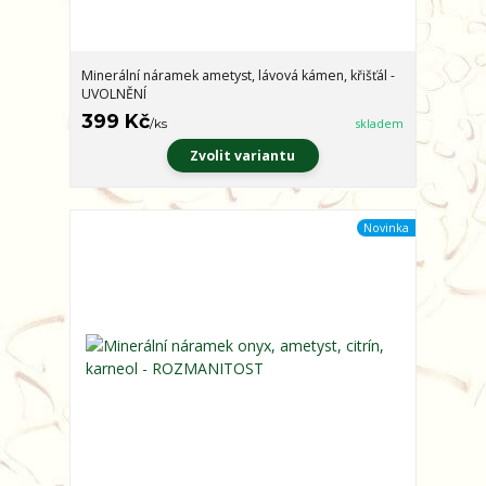
Minerální náramek ametyst, lávová kámen, křišťál -
UVOLNĚNÍ
399 Kč
/
ks
skladem
Zvolit variantu
Novinka