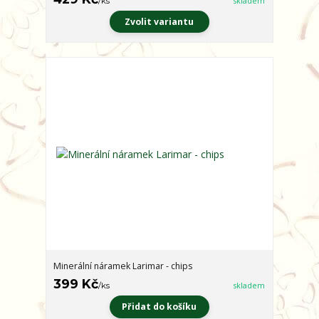
/
ks
skladem
Zvolit variantu
Minerální náramek Larimar - chips
399 Kč
/
ks
skladem
Přidat do košíku