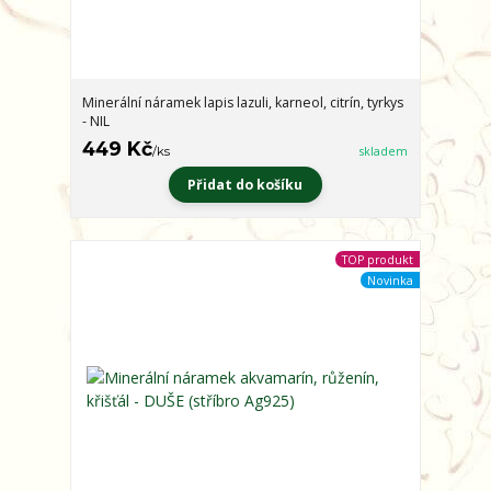
Minerální náramek lapis lazuli, karneol, citrín, tyrkys
- NIL
449 Kč
/
ks
skladem
Přidat do košíku
TOP produkt
Novinka