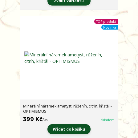
Zvolit variantu
TOP produkt
Novinka
Minerální náramek ametyst, růženín, citrín, křišťál -
OPTIMISMUS
399 Kč
/
ks
skladem
Přidat do košíku