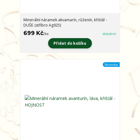
Minerální náramek akvamarín, růženín, křišťál -
DUŠE (stříbro Ag925)
699 Kč
/
ks
skladem
Přidat do košíku
Novinka