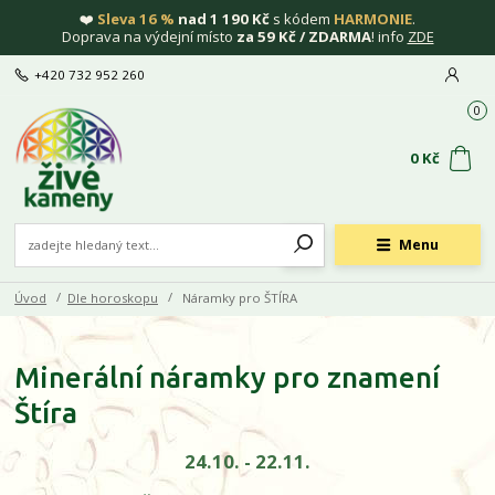
❤️
Sleva 16 %
nad 1 190 Kč
s kódem
HARMONIE
.
Doprava na výdejní místo
za 59 Kč / ZDARMA
! info
ZDE
+420 732 952 260
0
0 Kč
Menu
Úvod
Dle horoskopu
Náramky pro ŠTÍRA
Minerální náramky pro znamení
Štíra
24.10. - 22.11.