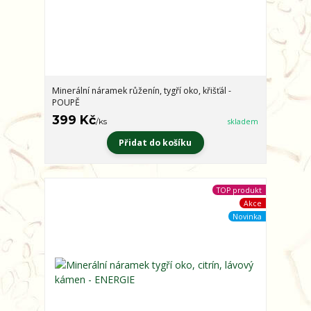
Minerální náramek růženín, tygří oko, křišťál -
POUPĚ
399 Kč
/
ks
skladem
Přidat do košíku
TOP produkt
Akce
Novinka