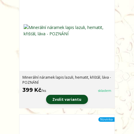
Minerální náramek lapis lazuli, hematit, křišťál, láva -
POZNÁNÍ
399 Kč
/
ks
skladem
Zvolit variantu
Novinka