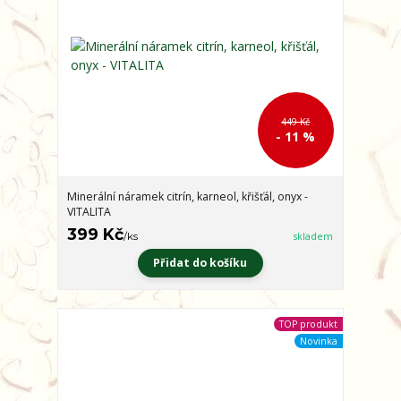
449 Kč
- 11 %
Minerální náramek citrín, karneol, křišťál, onyx -
VITALITA
399 Kč
/
ks
skladem
Přidat do košíku
TOP produkt
Novinka