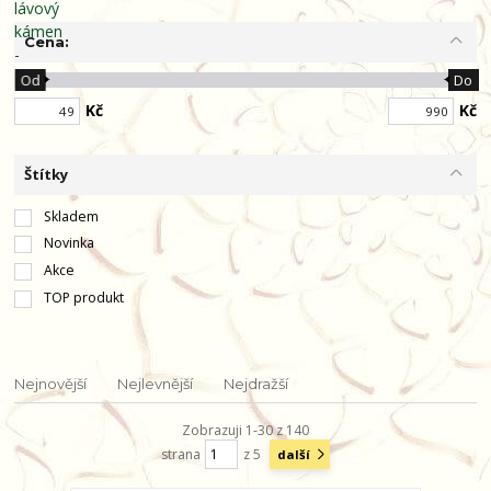
Cena:
Od
Do
Kč
Kč
Štítky
Skladem
Novinka
Akce
TOP produkt
Nejnovější
Nejlevnější
Nejdražší
Zobrazuji 1-30 z 140
strana
z 5
další