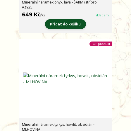
Minerální náramek onyx, láva - ŠARM (stříbro
Ag925)
649 Kč
/
ks
skladem
Přidat do košíku
TOP produkt
Minerální náramek tyrkys, howlit, obsidián -
MLHOVINA