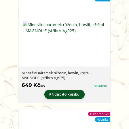
Minerální náramek růženín, howlit, křišťál -
MAGNOLIE (stříbro Ag925)
649 Kč
/
ks
skladem
Přidat do košíku
TOP produkt
Novinka