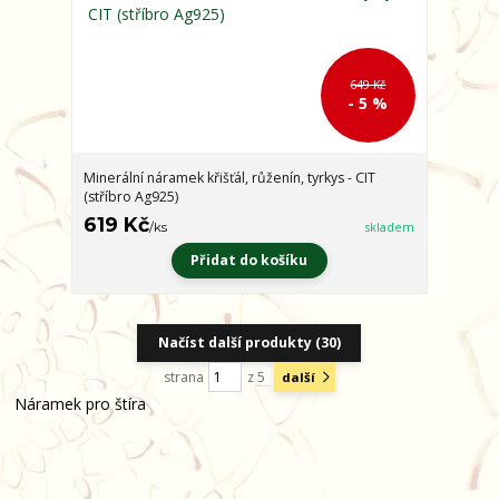
649 Kč
- 5 %
Minerální náramek křišťál, růženín, tyrkys - CIT
(stříbro Ag925)
619 Kč
/
ks
skladem
Přidat do košíku
Načíst další produkty (30)
strana
z 5
další
Náramek pro štíra