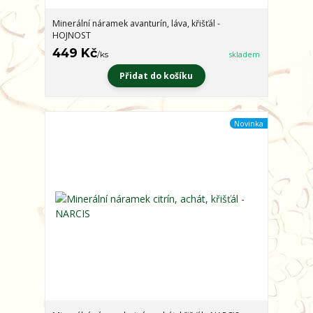
Minerální náramek avanturín, láva, křišťál -
HOJNOST
449 Kč
/
ks
skladem
Přidat do košíku
Novinka