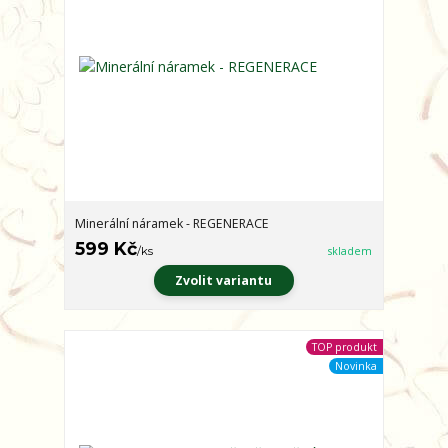
Minerální náramek - REGENERACE
599 Kč
/
ks
skladem
Zvolit variantu
TOP produkt
Novinka