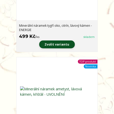
Minerální náramek tygří oko, citrín, lávový kámen -
ENERGIE
499 Kč
/
ks
skladem
Zvolit variantu
TOP produkt
Novinka