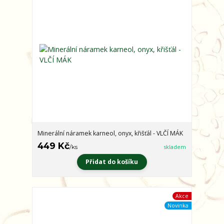
Minerální náramek karneol, onyx, křišťál - VLČÍ MÁK
449 Kč
/
ks
skladem
Přidat do košíku
Akce
Novinka