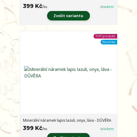
399 Kč
/
ks
skladem
Zvolit variantu
TOP produkt
Novinka
Minerální náramek lapis lazuli, onyx, láva - DŮVĚRA
399 Kč
/
ks
skladem