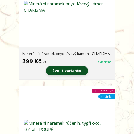
Minerální náramek onyx, lávový kámen - CHARISMA
399 Kč
/
ks
skladem
Zvolit variantu
TOP produkt
Novinka