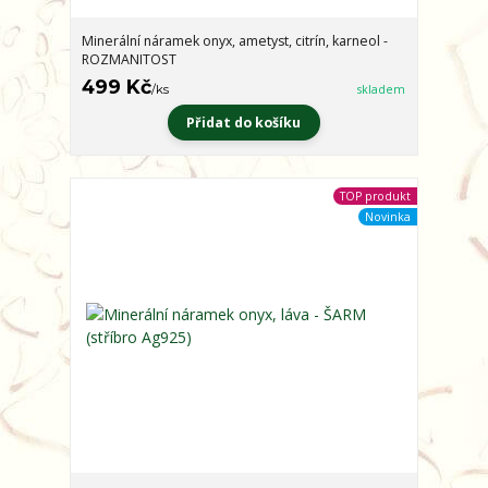
Minerální náramek onyx, ametyst, citrín, karneol -
ROZMANITOST
499 Kč
/
ks
skladem
Přidat do košíku
TOP produkt
Novinka