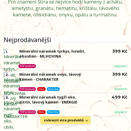
Pro znamení štíra se nejvíce hodí kameny z achátu,
ametystu, granátu, hematitu, křišťálu, lávového
kamene, obsidiánu, onyxu, opálu a turmalínu.
Nejprodávanější
Minerální náramek tyrkys, howlit,
399 Kč
1.
obsidián - MLHOVINA
skladem
TOP produkt
Minerální náramek onyx, lávový
399 Kč
2.
kámen - CHARAKTER
skladem
TOP produkt
Akce
Novinka
Minerální náramek tygří oko,
499 Kč
3.
citrín, lávový kámen - ENERGIE
skladem
TOP produkt
Akce
Novinka
zobrazit více produktů