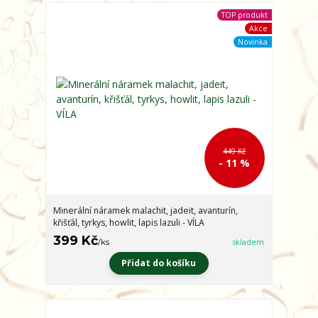
TOP produkt
Akce
Novinka
449 Kč
- 11 %
Minerální náramek malachit, jadeit, avanturín,
křišťál, tyrkys, howlit, lapis lazuli - VÍLA
399 Kč
/
ks
skladem
Přidat do košíku