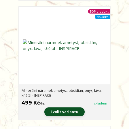
TOP produkt
Novinka
Minerální náramek ametyst, obsidián, onyx, láva,
křišťál - INSPIRACE
499 Kč
/
ks
skladem
Zvolit variantu