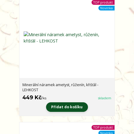
TOP produkt
Novinka
Minerální náramek ametyst, růženín, křišťál -
LEHKOST
449 Kč
/
ks
skladem
Přidat do košíku
TOP produkt
Novinka