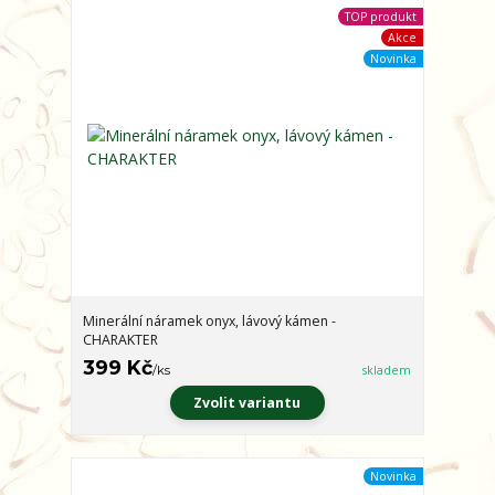
TOP produkt
Akce
Novinka
Minerální náramek onyx, lávový kámen -
CHARAKTER
399 Kč
/
ks
skladem
Zvolit variantu
Novinka