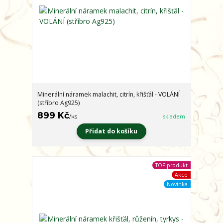
Minerální náramek malachit, citrín, křišťál - VOLÁNÍ
(stříbro Ag925)
899 Kč
/
ks
skladem
Přidat do košíku
TOP produkt
Akce
Novinka