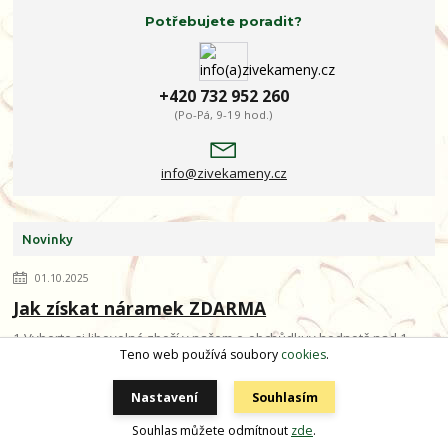
Potřebujete poradit?
+420 732 952 260
(Po-Pá, 9-19 hod.)
info@zivekameny.cz
Novinky
01.10.2025
Jak získat náramek ZDARMA
1.Vyberte si libovolné zboží v našem e-obchůdkuv hodnotě nad 1
Teno web používá soubory
cookies
.
990 Kč a vložte je do košíku. 2. Zaškrtněte "Chci využít slevový
kupón" a vložte ...
číst celé
Nastavení
Souhlasím
Souhlas můžete odmítnout
zde
.
25.11.2022