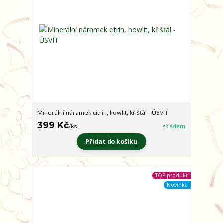
Minerální náramek citrín, howlit, křišťál - ÚSVIT
399 Kč
/
ks
skladem
Přidat do košíku
TOP produkt
Novinka