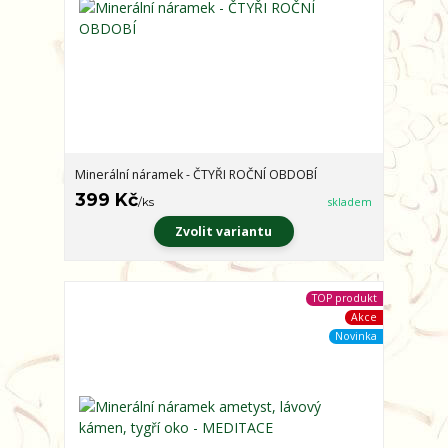
Minerální náramek - ČTYŘI ROČNÍ OBDOBÍ
399 Kč
/
ks
skladem
Zvolit variantu
TOP produkt
Akce
Novinka