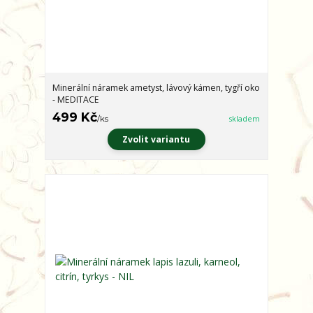
Minerální náramek ametyst, lávový kámen, tygří oko
- MEDITACE
499 Kč
/
ks
skladem
Zvolit variantu