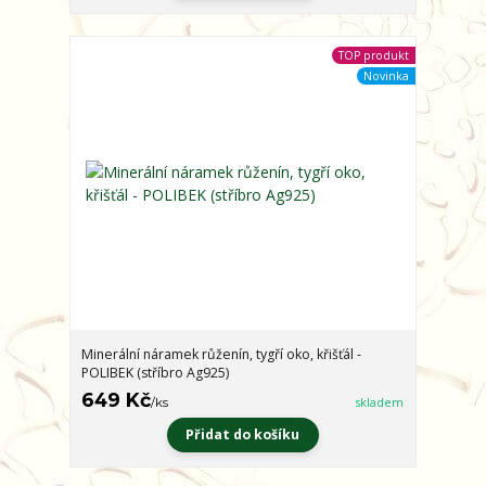
TOP produkt
Novinka
Minerální náramek růženín, tygří oko, křišťál -
POLIBEK (stříbro Ag925)
649 Kč
/
ks
skladem
Přidat do košíku