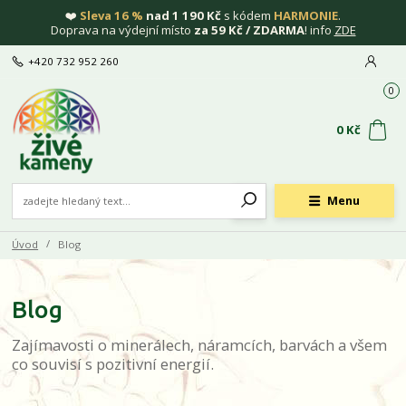
❤️
Sleva 16 %
nad 1 190 Kč
s kódem
HARMONIE
.
Doprava na výdejní místo
za 59 Kč / ZDARMA
! info
ZDE
+420 732 952 260
0
0 Kč
Menu
Úvod
Blog
Blog
Zajímavosti o minerálech, náramcích, barvách a všem
co souvisí s pozitivní energií.