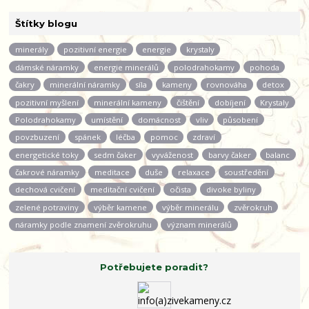
Štítky blogu
minerály
pozitivní energie
energie
krystaly
dámské náramky
energie minerálů
polodrahokamy
pohoda
čakry
minerální náramky
síla
kameny
rovnováha
detox
pozitivní myšlení
minerální kameny
čištění
dobíjení
Krystaly
Polodrahokamy
umístění
domácnost
vliv
působení
povzbuzení
spánek
léčba
pomoc
zdraví
energetické toky
sedm čaker
vyváženost
barvy čaker
balanc
čakrové náramky
meditace
duše
relaxace
soustředění
dechová cvičení
meditační cvičení
očista
divoke byliny
zelené potraviny
výběr kamene
výběr minerálu
zvěrokruh
náramky podle znamení zvěrokruhu
význam minerálů
Potřebujete poradit?