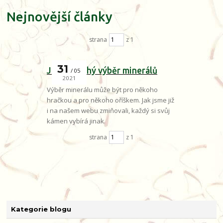
Nejnovější články
strana
z 1
31
Jednoduchý výběr minerálů
05
2021
Výběr minerálu může být pro někoho
hračkou a pro někoho oříškem. Jak jsme již
i na našem webu zmiňovali, každý si svůj
kámen vybírá jinak.
strana
z 1
Kategorie blogu