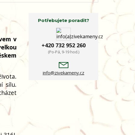
Potřebujete poradit?
evem v
+420 732 952 260
elkou
(Po-Pá, 9-19 hod.)
věskem
info@zivekameny.cz
ivota.
 sílu.
cházet
li 316L