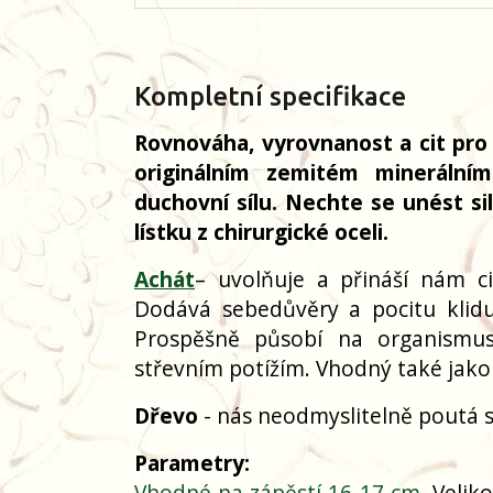
Kompletní specifikace
Rovnováha, vyrovnanost a cit pro 
originálním zemitém minerální
duchovní sílu. Nechte se unést si
lístku z chirurgické oceli.
Achát
– uvolňuje a přináší nám c
Dodává sebedůvěry a pocitu klidu 
Prospěšně působí na organismus
střevním potížím. Vhodný také jak
Dřevo
- nás neodmyslitelně poutá s 
Parametry:
Vhodné na zápěstí 16-17 cm
. Velik