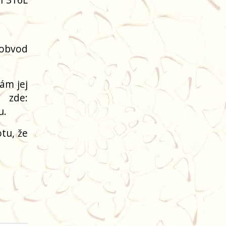
(obvod
ám jej
 zde:
u.
tu, že