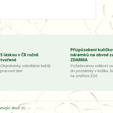
Přizpůsobení kuličk
S láskou v ČR ručně
náramků na obvod z
tvořené
ZDARMA
Objednávky odesíláme každý
Požadovanou velikost u
pracovní den
do poznámky v košíku. 
na změření ZDE
isející zboží
6