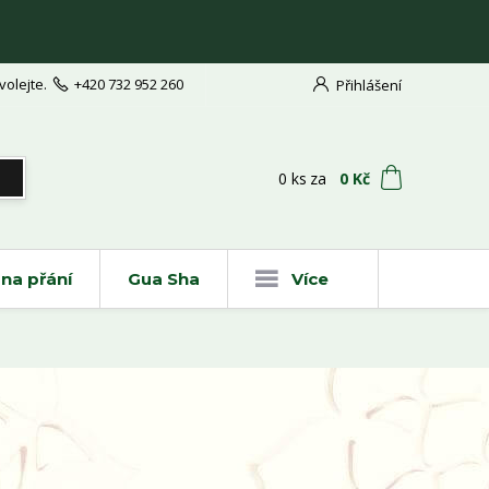
volejte.
+420 732 952 260
Přihlášení
t
0
ks
za
0 Kč
na přání
Gua Sha
Více