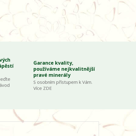
ových
Garance kvality,
ápěstí
používáme nejkvalitnější
pravé minerály
veďte
S osobním přístupem k Vám.
Návod
Více ZDE