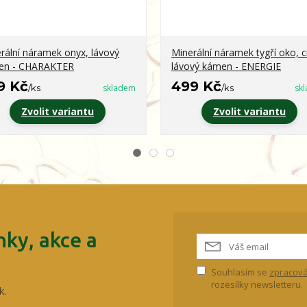
rální náramek onyx, lávový
Minerální náramek tygří oko, ci
en - CHARAKTER
lávový kámen - ENERGIE
9 Kč
499 Kč
/
ks
skladem
/
ks
sk
Zvolit variantu
Zvolit variantu
ky, akce a
Souhlasím se
zpracová
rozesílky newsletteru.
k.