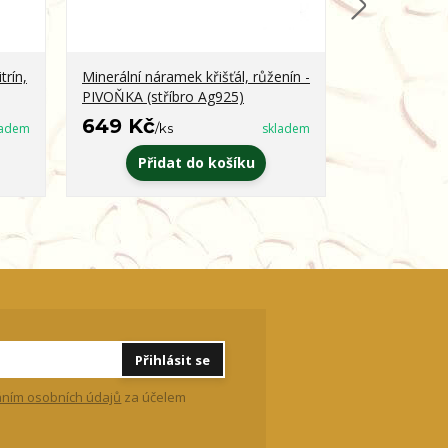
trín,
Minerální náramek křišťál, růženín -
Minerální ná
PIVOŇKA (stříbro Ag925)
obsidián - 
649 Kč
399 Kč
ladem
/
ks
skladem
/
k
Přidat do košíku
Zvo
Přihlásit se
ním osobních údajů
za účelem