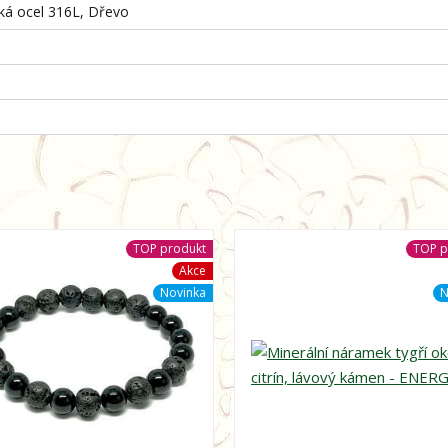
cká ocel 316L, Dřevo
TOP produkt
TOP p
Akce
Novinka
N