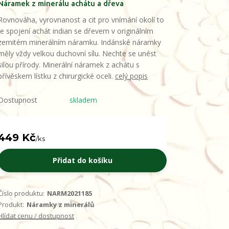
Náramek z minerálu achátu a dřeva
Rovnováha, vyrovnanost a cit pro vnímání okolí to
je spojení achát indian se dřevem v originálním
zemitém minerálním náramku. Indánské náramky
měly vždy velkou duchovní sílu. Nechte se unést
silou přírody. Minerální náramek z achátu s
přívěskem lístku z chirurgické oceli.
celý popis
Dostupnost
skladem
449 Kč
/
ks
Přidat do košíku
Číslo produktu:
NARM2021185
Produkt:
Náramky z minerálů
Hlídat cenu / dostupnost