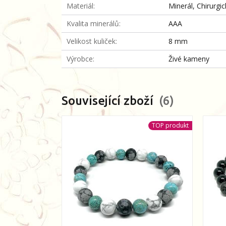
Materiál
Minerál, Chirurgi
Kvalita minerálů
AAA
Velikost kuliček
8 mm
Výrobce
Živé kameny
Související zboží
6
TOP produkt