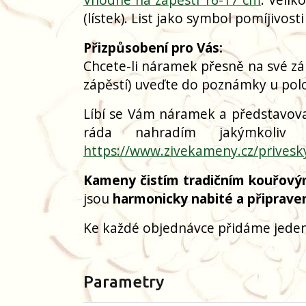
(lístek). List jako symbol pomíjivosti
Přizpůsobení pro Vás:
Chcete-li náramek přesně na své zá
zápěstí) uveďte do poznámky u polo
Líbí se Vám náramek a představoval
ráda nahradím jakýmkoliv
https://www.zivekameny.cz/privesk
Kameny čistím tradičním kouřový
jsou
harmonicky nabité a připrave
Ke každé objednávce přidáme jeden
Parametry