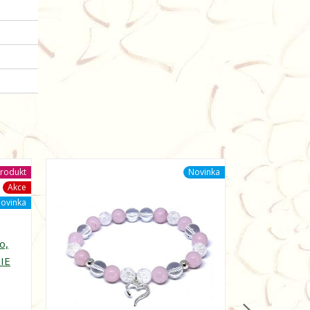
rodukt
Novinka
Akce
ovinka