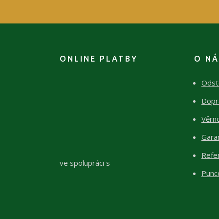
ONLINE PLATBY
O N
Odst
Dopr
Věrn
Garan
Refe
ve spolupráci s
Punc