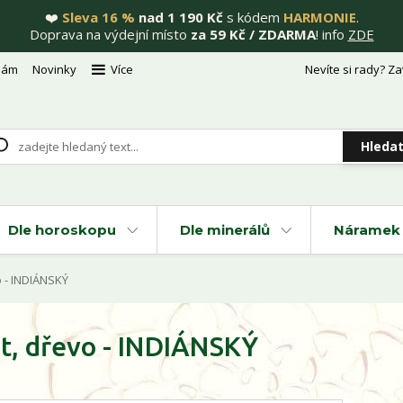
❤️
Sleva 16 %
nad 1 190 Kč
s kódem
HARMONIE
.
Doprava na výdejní místo
za 59 Kč / ZDARMA
! info
ZDE
nám
Novinky
Více
Nevíte si rady? Za
Hleda
Dle horoskopu
Dle minerálů
Náramek 
 - INDIÁNSKÝ
t, dřevo - INDIÁNSKÝ