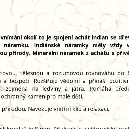
vnímání okolí to je spojení achát indian se dř
m náramku. Indiánské náramky měly vždy v
lou přírody. Minerální náramek z achátu s pří
itovou, tělesnou a rozumovou rovnováhu do ž
a bezpečí. Rozšiřuje vědomí a přináší pozitivní
, zejména na ledviny a játra. Pomáhá před
o ochranný kámen pro malé děti.
přírodou. Navozuje vnitřní klid a relaxaci.
ost korálků je 8 mm. Přívěsek je z chirurgické oce