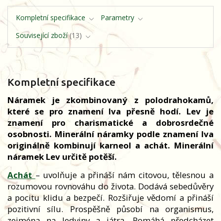
Kompletní specifikace
Parametry
Související zboží
13
Kompletní specifikace
Náramek je zkombinovaný z polodrahokamů,
které se pro znamení lva přesně hodí. Lev je
znamení pro charismatické a dobrosrdečné
osobnosti. Minerální náramky podle znamení lva
originálně kombinují karneol a achát. Minerální
náramek Lev určitě potěší.
Achát
– uvolňuje a přináší nám citovou, tělesnou a
rozumovou rovnováhu do života. Dodává sebedůvěry
a pocitu klidu a bezpečí. Rozšiřuje vědomí a přináší
pozitivní sílu. Prospěšně působí na organismus,
zejména na ledviny a játra. Pomáhá předcházet