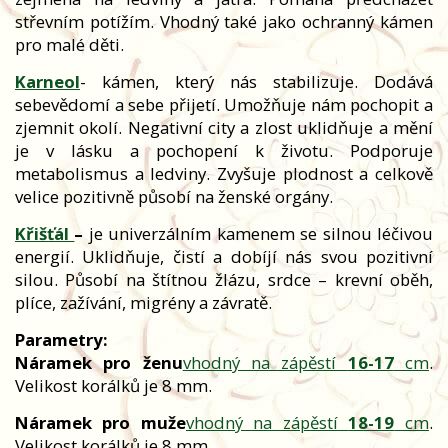
střevním potížím. Vhodný také jako ochranný kámen
pro malé děti.
Karneol
- kámen, který nás stabilizuje. Dodává
sebevědomí a sebe přijetí. Umožňuje nám pochopit a
zjemnit okolí. Negativní city a zlost uklidňuje a mění
je v lásku a pochopení k životu. Podporuje
metabolismus a ledviny. Zvyšuje plodnost a celkově
velice pozitivně působí na ženské orgány.
Křišťál
–
je univerzálním kamenem se silnou léčivou
energií. Uklidňuje, čistí a dobíjí nás svou pozitivní
silou. Působí na štítnou žlázu, srdce – krevní oběh,
plíce, zažívání, migrény a závratě.
Parametry:
Náramek pro ženu
vhodný na zápěstí
16-17
cm
.
Velikost korálků je 8 mm.
Náramek pro muže
vhodný na zápěstí
18-19
cm
.
Velikost korálků je 8 mm.