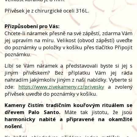
Přívěsek je z chirurgické oceli 316L.
Přizpůsobení pro Vás:
Chcete-li náramek přesně na své zápěstí, zdarma Vám
jej upravím na míru. Velikost (obvod zápěstí) uveďte
do poznámky u položky v košíku přes tlačítko Připojit
poznámku.
Líbí se Vám náramek a představovali byste si jej s
jiným přívěskem? Bez příplatku Vám jej ráda
nahradím jakýmkoliv jiným z naší nabídky. Vyberte si
zde:
https://www.zivekameny.cz/privesky
a zvolený
přívěsek uveďte do poznámky v košíku.
Kameny čistím tradičním kouřovým rituálem se
dřevem Palo Santo.
Máte tak jistotu, že jsou
harmonicky nabité a připravené na okamžité
nošení
.