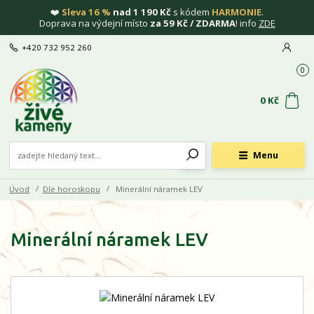
❤️
Sleva 16 %
nad 1 190 Kč
s kódem
HARMONIE
.
Doprava na výdejní místo
za 59 Kč / ZDARMA
! info
ZDE
+420 732 952 260
0
0 Kč
Menu
Úvod
Dle horoskopu
Minerální náramek LEV
Minerální náramek LEV