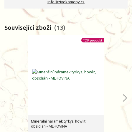
info@zivekameny.cz
Související zboží
13
TOP produkt
Minerální náramek tyrkys, howlit,
Minerální nár
obsidián - MLHOVINA
CHARAKTER