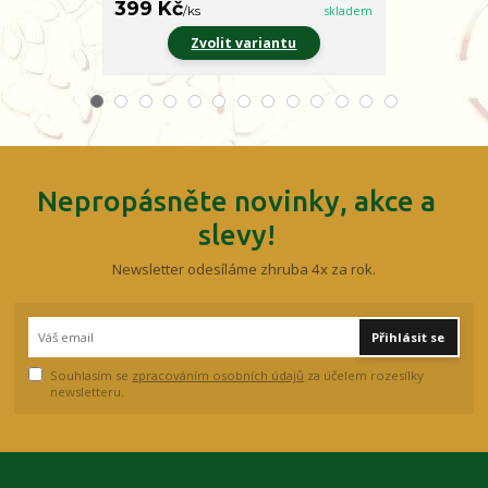
399 Kč
399 Kč
/
ks
skladem
/
ks
Zvolit variantu
Z
Nepropásněte novinky, akce a
slevy!
Newsletter odesíláme zhruba 4x za rok.
Přihlásit se
Souhlasím se
zpracováním osobních údajů
za účelem rozesílky
newsletteru.