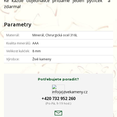
Ke každé objednávce přidáme jeden pytlíček
a
zdarma!
Parametry
Materiál
Minerál, Chirurgická ocel 316L
Kvalita minerálů
AAA
Velikost kuliček
8 mm
Výrobce
Živé kameny
Potřebujete poradit?
+420 732 952 260
(Po-Pá, 9-19 hod.)