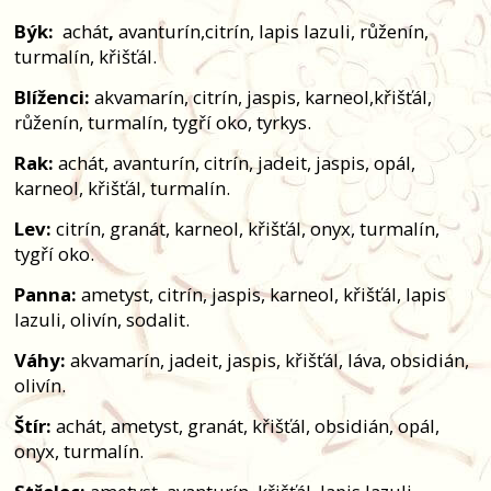
Býk:
achát
,
avanturín,citrín, lapis lazuli, růženín,
turmalín, křišťál.
Blíženci:
akvamarín, citrín, jaspis, karneol,křišťál,
růženín, turmalín, tygří oko, tyrkys.
Rak:
achát, avanturín, citrín, jadeit, jaspis, opál,
karneol, křišťál, turmalín.
Lev:
citrín, granát, karneol, křišťál, onyx, turmalín,
tygří oko.
Panna:
ametyst, citrín, jaspis, karneol, křišťál, lapis
lazuli, olivín, sodalit.
Váhy:
akvamarín, jadeit, jaspis, křišťál, láva, obsidián,
olivín.
Štír:
achát, ametyst, granát, křišťál, obsidián, opál,
onyx, turmalín.