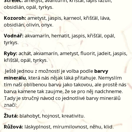
Střelec:
ametyst, avanturín, křišťál, lapis lazuli,
obsidián, opál, tyrkys.
Kozoroh:
ametyst, jaspis, karneol, křišťál, láva,
obsidián, olivín, onyx.
Vodnář:
akvamarín, hematit, jaspis, křišťál, opál,
tyrkys.
Ryby:
achát, akvamarín, ametyst, fluorit, jadeit, jaspis,
křišťál, opál, tyrkys.
Ještě jednou z možností je volba podle
barvy
minerálu
, která nás nějak láká přitahuje. Nemyslím
tím naší oblíbenou barvu jako takovou, ale prostě nás
barva kamene tak zaujme, že se pro něj nadchneme.
Tady je stručný návod co jednotlivé barvy minerálů
značí:
Žlutá:
blahobyt, hojnost, kreativitu.
Růžová:
láskyplnost, mírumilovnost, něhu, klid.