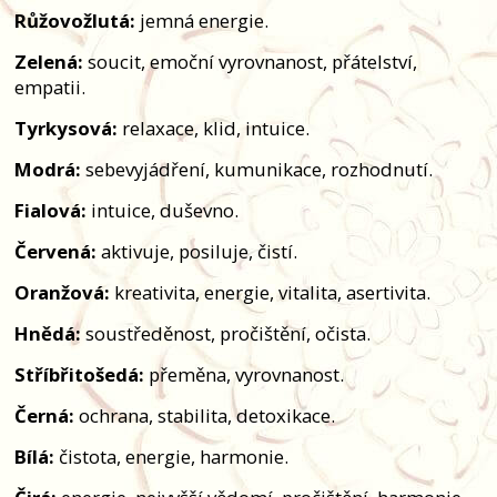
Růžovožlutá:
jemná energie.
Zelená:
soucit, emoční vyrovnanost, přátelství,
empatii.
Tyrkysová:
relaxace, klid, intuice.
Modrá:
sebevyjádření, kumunikace, rozhodnutí.
Fialová:
intuice, duševno.
Červená:
aktivuje, posiluje, čistí.
Oranžová:
kreativita, energie, vitalita, asertivita.
Hnědá:
soustředěnost, pročištění, očista.
Stříbřitošedá:
přeměna, vyrovnanost.
Černá:
ochrana, stabilita, detoxikace.
Bílá:
čistota, energie, harmonie.