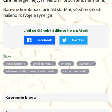
Čirá:
energie, nejvyšší vědomí, pročištění, harmonie.
Barevné kombinace přináší sladění, větší možnosti
našeho rozvoje a synergii.
Líbil se článek? Sdílejte ho s přáteli
Facebook
Twitter
Štítky
výběr kamene
výběr minerálu
energie
zvěrokruh
náramky podle znamení zvěrokruhu
význam minerálů
Kategorie blogu