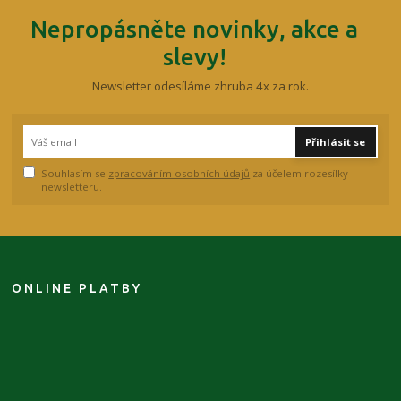
Nepropásněte novinky, akce a
slevy!
Newsletter odesíláme zhruba 4x za rok.
Přihlásit se
Souhlasím se
zpracováním osobních údajů
za účelem rozesílky
newsletteru.
ONLINE PLATBY