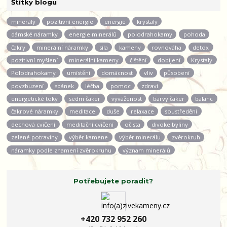
Štítky blogu
minerály
pozitivní energie
energie
krystaly
dámské náramky
energie minerálů
polodrahokamy
pohoda
čakry
minerální náramky
síla
kameny
rovnováha
detox
pozitivní myšlení
minerální kameny
čištění
dobíjení
Krystaly
Polodrahokamy
umístění
domácnost
vliv
působení
povzbuzení
spánek
léčba
pomoc
zdraví
energetické toky
sedm čaker
vyváženost
barvy čaker
balanc
čakrové náramky
meditace
duše
relaxace
soustředění
dechová cvičení
meditační cvičení
očista
divoke byliny
zelené potraviny
výběr kamene
výběr minerálu
zvěrokruh
náramky podle znamení zvěrokruhu
význam minerálů
Potřebujete poradit?
+420 732 952 260