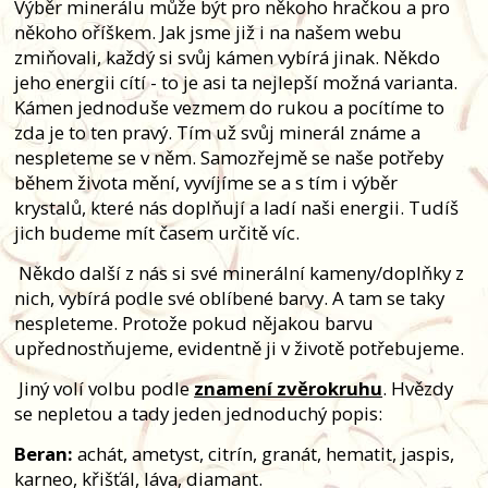
Výběr minerálu může být pro někoho hračkou a pro
někoho oříškem. Jak jsme již i na našem webu
zmiňovali, každý si svůj kámen vybírá jinak. Někdo
jeho energii cítí - to je asi ta nejlepší možná varianta.
Kámen jednoduše vezmem do rukou a pocítíme to
zda je to ten pravý. Tím už svůj minerál známe a
nespleteme se v něm. Samozřejmě se naše potřeby
během života mění, vyvíjíme se a s tím i výběr
krystalů, které nás doplňují a ladí naši energii. Tudíš
jich budeme mít časem určitě víc.
Někdo další z nás si své minerální kameny/doplňky z
nich, vybírá podle své oblíbené barvy. A tam se taky
nespleteme. Protože pokud nějakou barvu
upřednostňujeme, evidentně ji v životě potřebujeme.
Jiný volí volbu podle
znamení zvěrokruhu
. Hvězdy
se nepletou a tady jeden jednoduchý popis:
Beran:
achát, ametyst, citrín, granát, hematit, jaspis,
karneo, křišťál, láva, diamant.