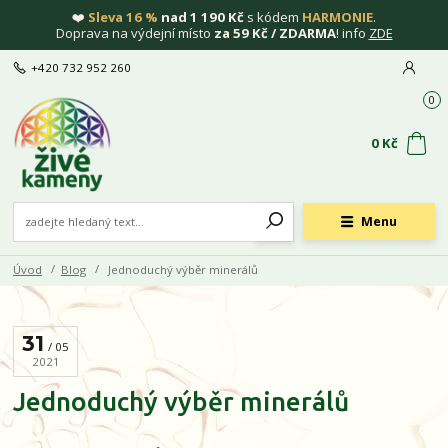
❤️
Sleva 16 %
nad 1 190 Kč
s kódem
HARMONIE
.
Doprava na výdejní místo
za 59 Kč / ZDARMA
! info
ZDE
+420 732 952 260
0
0 Kč
Menu
Úvod
Blog
Jednoduchý výběr minerálů
31
05
2021
Jednoduchý výběr minerálů