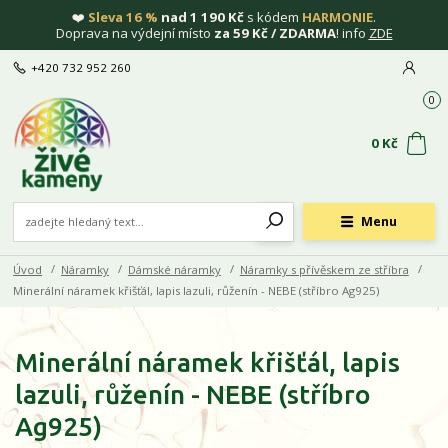
❤️
Sleva 16 %
nad 1 190 Kč
s kódem
HARMONIE
.
Doprava na výdejní místo
za 59 Kč / ZDARMA
! info
ZDE
+420 732 952 260
0
0 Kč
Menu
Úvod
Náramky
Dámské náramky
Náramky s přívěskem ze stříbra
Minerální náramek křišťál, lapis lazuli, růženín - NEBE (stříbro Ag925)
Minerální náramek křišťál, lapis
lazuli, růženín - NEBE (stříbro
Ag925)