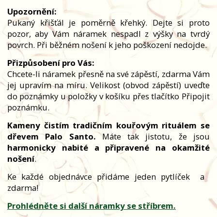
Upozornění:
Pukaný křišťál je poměrně křehký. Dejte si proto
pozor, aby Vám náramek nespadl z výšky na tvrdý
povrch. Při běžném nošení k jeho poškození nedojde.
Přizpůsobení pro Vás:
Chcete-li náramek přesně na své zápěstí, zdarma Vám
jej upravím na míru. Velikost (obvod zápěstí) uveďte
do poznámky u položky v košíku přes tlačítko Připojit
poznámku.
Kameny čistím tradičním kouřovým rituálem se
dřevem Palo Santo.
Máte tak jistotu, že jsou
harmonicky nabité a připravené na okamžité
nošení
.
Ke každé objednávce přidáme jeden pytlíček
a
zdarma!
Prohlédněte si další náramky se stříbrem.