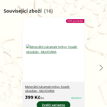
Související zboží
16
TOP produkt
Minerální náramek tyrkys, howlit,
Minerální nár
obsidián - MLHOVINA
CHARAKTER
399 Kč
399 Kč
/
ks
skladem
/
ks
Zvolit variantu
Z