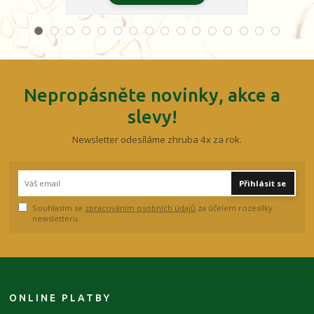
Nepropásněte novinky, akce a
slevy!
Newsletter odesíláme zhruba 4x za rok.
Přihlásit se
Souhlasím se
zpracováním osobních údajů
za účelem rozesílky
newsletteru.
ONLINE PLATBY