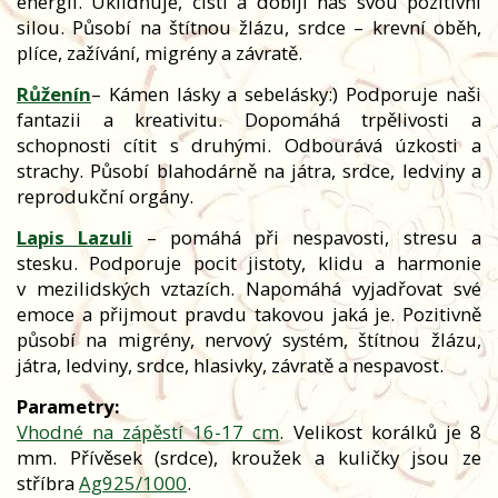
energií. Uklidňuje, čistí a dobíjí nás svou pozitivní
silou. Působí na štítnou žlázu, srdce – krevní oběh,
plíce, zažívání, migrény a závratě.
Růženín
– Kámen lásky a sebelásky:) Podporuje naši
fantazii a kreativitu. Dopomáhá trpělivosti a
schopnosti cítit s druhými. Odbourává úzkosti a
strachy. Působí blahodárně na játra, srdce, ledviny a
reprodukční orgány.
Lapis Lazuli
– pomáhá při nespavosti, stresu a
stesku. Podporuje pocit jistoty, klidu a harmonie
v mezilidských vztazích. Napomáhá vyjadřovat své
emoce a přijmout pravdu takovou jaká je. Pozitivně
působí na migrény, nervový systém, štítnou žlázu,
játra, ledviny, srdce, hlasivky, závratě a nespavost.
Parametry:
Vhodné na zápěstí 16-17 cm
. Velikost korálků je 8
mm. Přívěsek (srdce), kroužek a kuličky jsou ze
stříbra
Ag925/1000
.