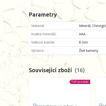
Parametry
Materiál
Minerál, Chirurgi
Kvalita minerálů
AAA
Velikost kuliček
8 mm
Výrobce
Živé kameny
Související zboží
16
TOP produkt