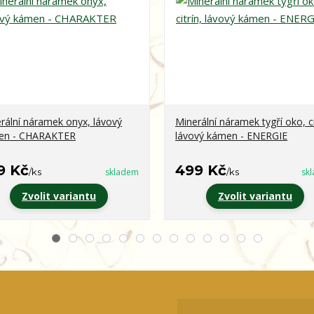
rální náramek onyx, lávový
Minerální náramek tygří oko, ci
en - CHARAKTER
lávový kámen - ENERGIE
9 Kč
499 Kč
/
ks
skladem
/
ks
sk
Zvolit variantu
Zvolit variantu