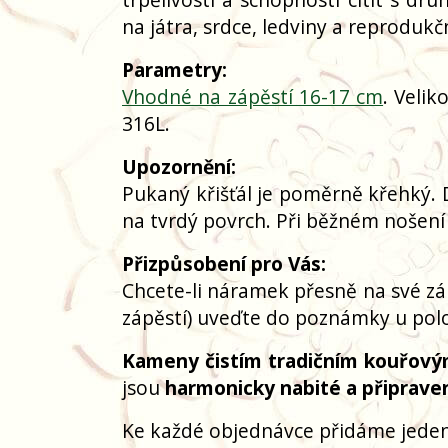
na játra, srdce, ledviny a reprodukč
Parametry:
Vhodné na zápěstí 16-17 cm
. Velik
316L.
Upozornění:
Pukaný křišťál je poměrně křehký. 
na tvrdý povrch. Při běžném nošení
Přizpůsobení pro Vás:
Chcete-li náramek přesně na své zá
zápěstí) uveďte do poznámky u polo
Kameny čistím tradičním kouřový
jsou
harmonicky nabité a připrave
Ke každé objednávce přidáme jeden