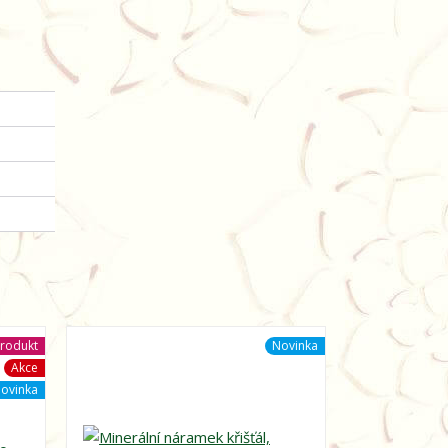
rodukt
Novinka
Akce
ovinka