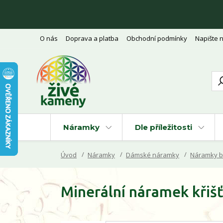
O nás
Doprava a platba
Obchodní podmínky
Napište 
Náramky
Dle příležitosti
Úvod
Náramky
Dámské náramky
Náramky b
Minerální náramek křišť