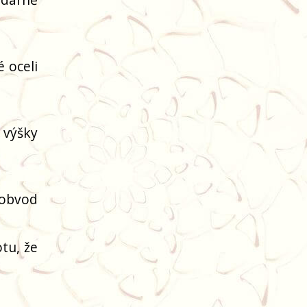
é oceli
 výšky
(obvod
tu, že