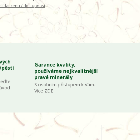
Hlídat cenu / dostupnost
ových
Garance kvality,
ápěstí
používáme nejkvalitnější
pravé minerály
veďte
S osobním přístupem k Vám.
Návod
Více ZDE