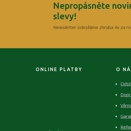
Nepropásněte novin
slevy!
Newsletter odesíláme zhruba 4x za ro
ONLINE PLATBY
O N
Odst
Dopr
Věrn
Garan
Refe