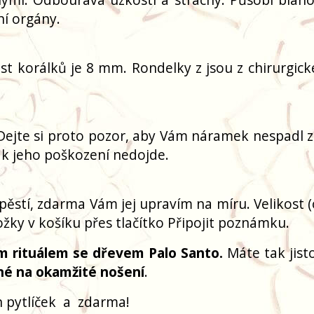
ní orgány.
ost korálků je 8 mm. Rondelky z jsou z chirurgick
Dejte si proto pozor, aby Vám náramek nespadl z
 k jeho poškození nedojde.
pěstí, zdarma Vám jej upravím na míru. Velikost 
žky v košíku přes tlačítko Připojit poznámku.
m rituálem se dřevem Palo Santo.
Máte tak jisto
né na okamžité nošení
.
 pytlíček
a
zdarma!