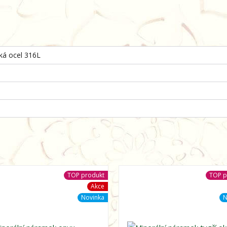
cká ocel 316L
TOP produkt
TOP p
Akce
Novinka
N