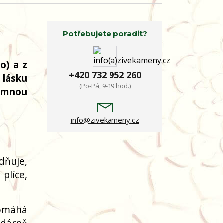
Potřebujete poradit?
o) a z
+420 732 952 260
 lásku
(Po-Pá, 9-19 hod.)
romnou
info@zivekameny.cz
dňuje,
 plíce,
pomáhá
odárně