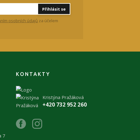
Přihlásit se
ním osobních údajů
za účelem
KONTAKTY
Kristýna Pražáková
+420 732 952 260
a 7