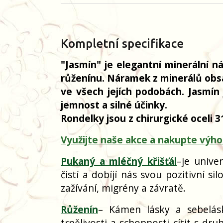
Kompletní specifikace
"Jasmín" je elegantní minerální n
růženínu. Náramek z minerálů obsa
ve všech jejích podobách. Jasmí
jemnost a silné účinky.
Rondelky jsou z chirurgické oceli 
Využijte naše akce a nakupte výho
Pukaný a mléčný křišťál
–
je unive
čistí a dobíjí nás svou pozitivní si
zažívání, migrény a závratě.
Růženín
– Kámen lásky a sebelásk
trpělivosti a schopnosti cítit s d