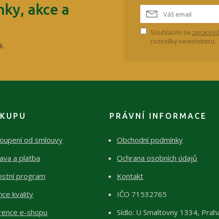
ky, akce a
Souhlasím se
zpracová
rozesílky newsletteru.
k.
ÁKUPU
PRÁVNÍ INFORMACE
oupení od smlouvy
Obchodní podmínky
ava a platba
Ochrana osobních údajů
ostní program
Kontakt
ce kvality
IČO 71532765
rence e-shopu
Sídlo: U Smaltovny 1334, Prah