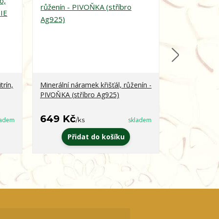
trín,
Minerální náramek křišťál, růženín -
Minerální ná
PIVOŇKA (stříbro Ag925)
obsidián - 
649 Kč
399 Kč
ladem
/
ks
skladem
/
k
Přidat do košíku
Zvo