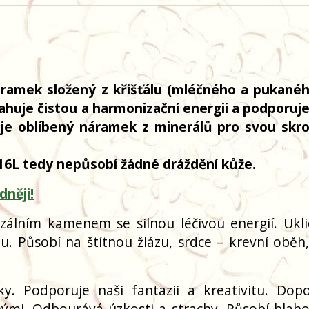
áramek složený z křišťálu (mléčného a pukanéh
huje čistou a harmonizační energii a podporuje
n je oblíbený náramek z minerálů pro svou sk
316L tedy nepůsobí žádné dráždění kůže.
dněji!
rzálním kamenem se silnou léčivou energií. Ukli
lou. Působí na štítnou žlázu, srdce – krevní oběh,
y. Podporuje naši fantazii a kreativitu. Do
ruhými. Odbourává úzkosti a strachy. Působí blah