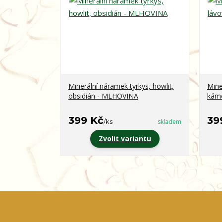
Minerální náramek tyrkys, howlit,
Mine
obsidián - MLHOVINA
kám
399 Kč
39
/
ks
skladem
Zvolit variantu