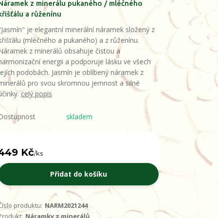
Náramek z minerálu pukaného / mléčného
křišťálu a růženínu
"Jasmín" je elegantní minerální náramek složený z
křišťálu (mléčného a pukaného) a z růženínu.
Náramek z minerálů obsahuje čistou a
harmonizační energii a podporuje lásku ve všech
jejích podobách. Jasmín je oblíbený náramek z
minerálů pro svou skromnou jemnost a silné
účinky.
celý popis
Dostupnost
skladem
449 Kč
/
ks
Přidat do košíku
Číslo produktu:
NARM2021244
Produkt:
Náramky z minerálů