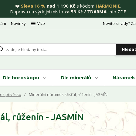
❤️
Sleva 16 %
nad 1 190 Kč
s kódem
HARMONIE
.
Doprava na výdejní místo
za 59 Kč / ZDARMA
! info
ZDE
nám
Novinky
Více
Nevíte si rady? Za
Hleda
Dle horoskopu
Dle minerálů
Náramek 
ez přívěsku
Minerální náramek křišťál, růženín - JASMÍN
ál, růženín - JASMÍN