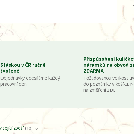
Přizpůsobení kuličk
S láskou v ČR ručně
náramků na obvod z
tvořené
ZDARMA
Objednávky odesíláme každý
Požadovanou velikost u
pracovní den
do poznámky v košíku. 
na změření ZDE
isející zboží
16