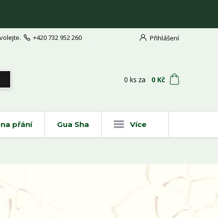
volejte.
+420 732 952 260
Přihlášení
t
0
ks
za
0 Kč
na přání
Gua Sha
Více