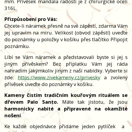
mm. Přívěsek mandala radosti je z chirurgické oceli
316L.
Přizpůsobení pro Vás:
Chcete-li náramek přesně na své zápěstí, zdarma Vám
jej upravím na míru. Velikost (obvod zápěstí) uveďte
do poznámky u položky v košíku přes tlačítko Připojit
poznámku.
Líbí se Vám náramek a představovali byste si jej s
jiným přívěskem? Bez příplatku Vám jej ráda
nahradím jakýmkoliv jiným z naší nabídky. Vyberte si
zde:
https://www.zivekameny.cz/privesky
a zvolený
přívěsek uveďte do poznámky v košíku.
Kameny čistím tradičním kouřovým rituálem se
dřevem Palo Santo.
Máte tak jistotu, že jsou
harmonicky nabité a připravené na okamžité
nošení
.
Ke každé objednávce přidáme jeden pytlíček
a