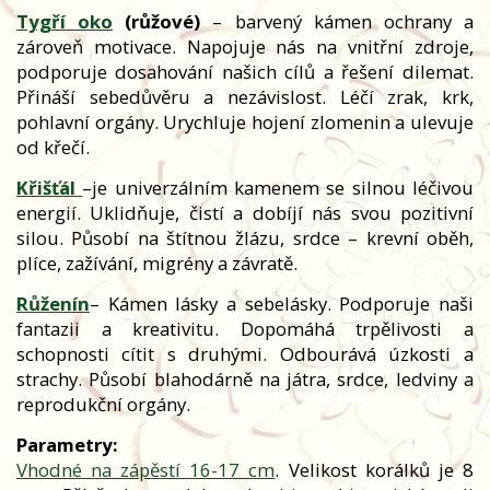
Tygří oko
(růžové)
– barvený kámen ochrany a
zároveň motivace. Napojuje nás na vnitřní zdroje,
podporuje dosahování našich cílů a řešení dilemat.
Přináší sebedůvěru a nezávislost. Léčí zrak, krk,
pohlavní orgány. Urychluje hojení zlomenin a ulevuje
od křečí.
Křišťál
–
je univerzálním kamenem se silnou léčivou
energií. Uklidňuje, čistí a dobíjí nás svou pozitivní
silou. Působí na štítnou žlázu, srdce – krevní oběh,
plíce, zažívání, migrény a závratě.
Růženín
– Kámen lásky a sebelásky. Podporuje naši
fantazii a kreativitu. Dopomáhá trpělivosti a
schopnosti cítit s druhými. Odbourává úzkosti a
strachy. Působí blahodárně na játra, srdce, ledviny a
reprodukční orgány.
Parametry:
Vhodné na zápěstí 16-17 cm
. Velikost korálků je 8