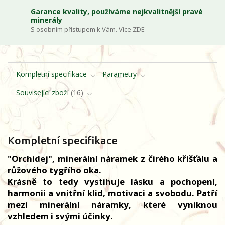
Garance kvality, používáme nejkvalitnější pravé
minerály
S osobním přístupem k Vám. Více ZDE
Kompletní specifikace
Parametry
Související zboží
16
Kompletní specifikace
"Orchidej", minerální náramek z čirého křišťálu a
růžového tygřího oka.
Krásně to tedy vystihuje lásku a pochopení,
harmonii a vnitřní klid, motivaci a svobodu. Patří
mezi minerální náramky, které vyniknou
vzhledem i svými účinky.