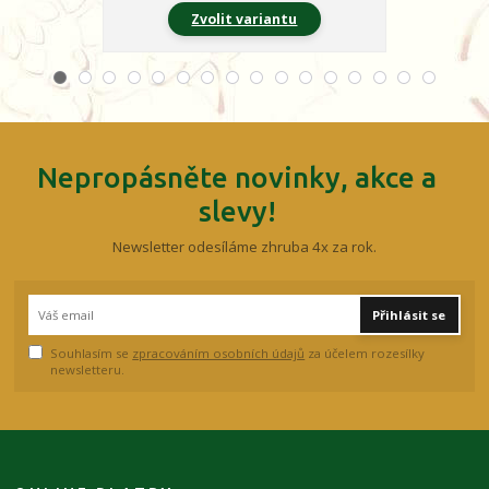
Zvolit variantu
Z
Nepropásněte novinky, akce a
slevy!
Newsletter odesíláme zhruba 4x za rok.
Přihlásit se
Souhlasím se
zpracováním osobních údajů
za účelem rozesílky
newsletteru.