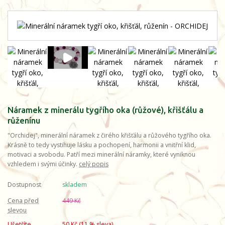
Náramek z minerálu tygřího oka (růžové), křišťálu a
růženínu
"Orchidej", minerální náramek z čirého křišťálu a růžového tygřího oka.
Krásně to tedy vystihuje lásku a pochopení, harmonii a vnitřní klid,
motivaci a svobodu. Patří mezi minerální náramky, které vyniknou
vzhledem i svými účinky.
celý popis
Dostupnost
skladem
Cena před
449 Kč
slevou
Ušetříte
50 Kč (
11
% sleva)