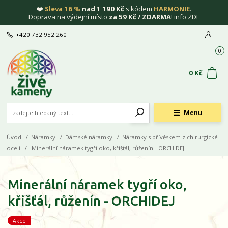
❤️
Sleva 16 %
nad 1 190 Kč
s kódem
HARMONIE
.
Doprava na výdejní místo
za 59 Kč / ZDARMA
! info
ZDE
+420 732 952 260
0
0 Kč
Menu
Úvod
Náramky
Dámské náramky
Náramky s přívěskem z chirurgické
oceli
Minerální náramek tygří oko, křišťál, růženín - ORCHIDEJ
Minerální náramek tygří oko,
křišťál, růženín - ORCHIDEJ
Akce