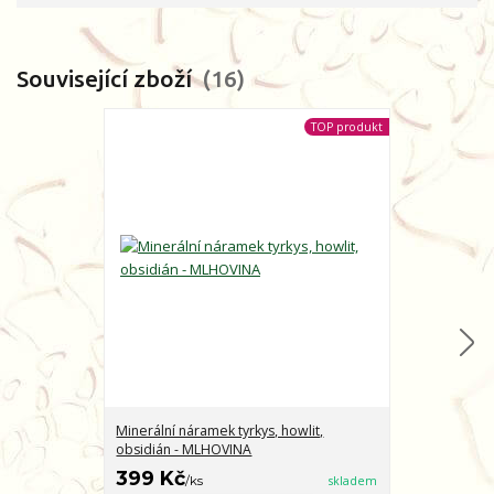
Související zboží
16
TOP produkt
Minerální náramek tyrkys, howlit,
Minerální nár
obsidián - MLHOVINA
CHARAKTER
399 Kč
399 Kč
/
ks
skladem
/
ks