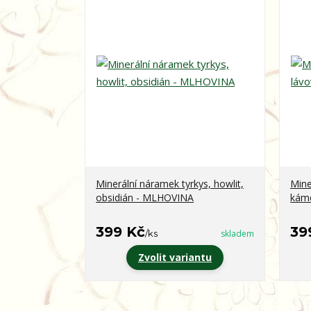
Minerální náramek tyrkys, howlit,
Mine
obsidián - MLHOVINA
kám
399 Kč
39
/
ks
skladem
Zvolit variantu