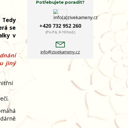
Potřebujete poradit?
. Tedy
+420 732 952 260
erá se
(Po-Pá, 9-19 hod.)
alky v
info@zivekameny.cz
ednání
u jiný
itřní
ečí.
pomáhá
odárně