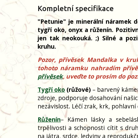
Kompletní specifikace
"Petunie" je minerální náramek do
tygří oko, onyx a růženín. Poziti
jen tak neokouká. ;) Silné a po
kruhu.
Pozor, přívěsek Mandalka v kruh
tohoto náramku nahradím přívěs
přívěsek
, uveďte to prosím do po
Tygří oko
(růžové)
– barvený kámen
zdroje, podporuje dosahování našich
nezávislost. Léčí zrak, krk, pohlavn
Růženín
– Kámen lásky a sebelásk
trpělivosti a schopnosti cítit s d
na játra, srdce, ledviny a reprodukč