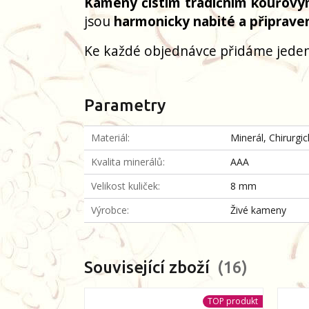
Kameny čistím tradičním kouřový
jsou
harmonicky nabité a připrave
Ke každé objednávce přidáme jeden
Parametry
Materiál
Minerál, Chirurgi
Kvalita minerálů
AAA
Velikost kuliček
8 mm
Výrobce
Živé kameny
Související zboží
16
TOP produkt