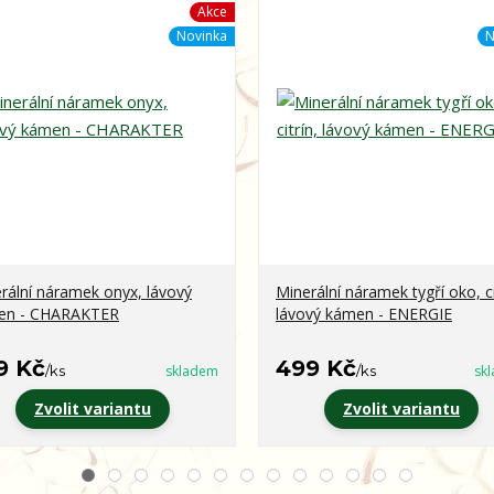
Akce
Novinka
N
rální náramek onyx, lávový
Minerální náramek tygří oko, ci
en - CHARAKTER
lávový kámen - ENERGIE
9 Kč
499 Kč
/
ks
skladem
/
ks
sk
Zvolit variantu
Zvolit variantu