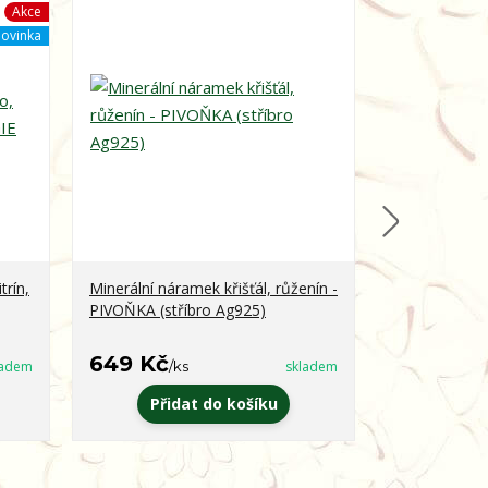
Akce
ovinka
trín,
Minerální náramek křišťál, růženín -
Minerální ná
PIVOŇKA (stříbro Ag925)
obsidián - 
649 Kč
399 Kč
ladem
/
ks
skladem
/
k
Přidat do košíku
Zvo