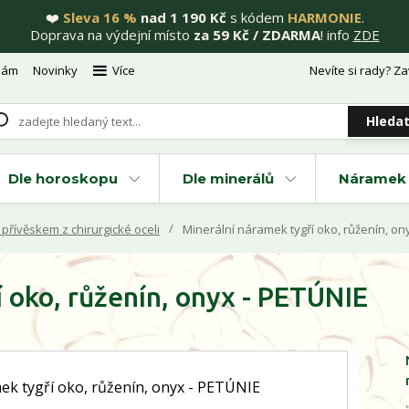
❤️
Sleva 16 %
nad 1 190 Kč
s kódem
HARMONIE
.
Doprava na výdejní místo
za 59 Kč / ZDARMA
! info
ZDE
nám
Novinky
Více
Nevíte si rady? Za
Hleda
Dle horoskopu
Dle minerálů
Náramek 
přívěskem z chirurgické oceli
Minerální náramek tygří oko, růženín, on
 oko, růženín, onyx - PETÚNIE