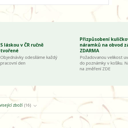
Přizpůsobení kuličk
S láskou v ČR ručně
náramků na obvod z
tvořené
ZDARMA
Objednávky odesíláme každý
Požadovanou velikost u
pracovní den
do poznámky v košíku. 
na změření ZDE
isející zboží
16