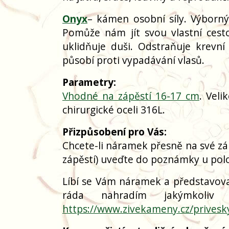
Onyx
– kámen osobní síly. Výborný
Pomůže nám jít svou vlastní ces
uklidňuje duši. Odstraňuje krevní
působí proti vypadávání vlasů.
Parametry:
Vhodné na zápěstí 16-17 cm
. Vel
chirurgické oceli 316L.
Přizpůsobení pro Vás:
Chcete-li náramek přesně na své zá
zápěstí) uveďte do poznámky u polo
Líbí se Vám náramek a představoval
ráda nahradím jakýmkoliv
https://www.zivekameny.cz/privesk