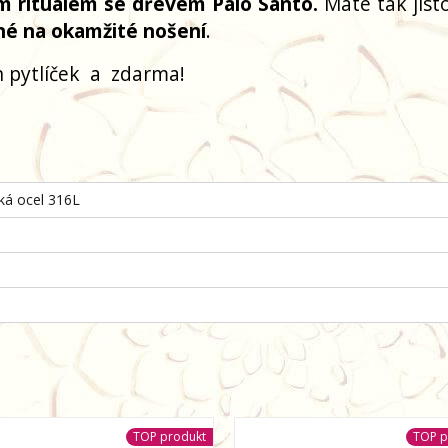
m rituálem se dřevem Palo Santo.
Máte tak jisto
né na okamžité nošení
.
 pytlíček
a
zdarma!
cká ocel 316L
TOP produkt
TOP p