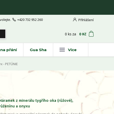
volejte.
+420 732 952 260
Přihlášení
t
0
ks
za
0 Kč
na přání
Gua Sha
Více
yx - PETÚNIE
Náramek z minerálu tygřího oka (růžové),
růženínu a onyxu