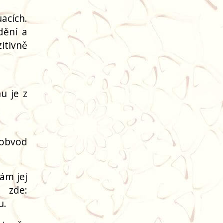
acích.
dění a
itivně
u je z
(obvod
ám jej
 zde:
u.