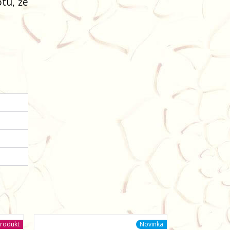
tu, že
rodukt
Novinka