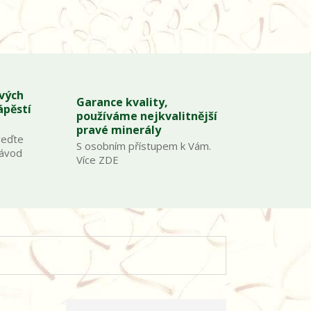
ových
Garance kvality,
ápěstí
používáme nejkvalitnější
pravé minerály
veďte
S osobním přístupem k Vám.
Návod
Více ZDE