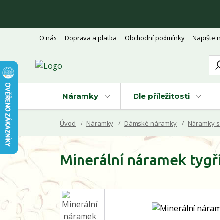
O nás
Doprava a platba
Obchodní podmínky
Napište 
Náramky
Dle příležitosti
Úvod
Náramky
Dámské náramky
Náramky s 
Minerální náramek tygří