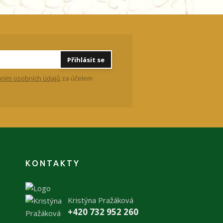
Přihlásit se
ním osobních údajů
za účelem
KONTAKTY
Kristýna Pražáková
+420 732 952 260