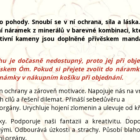
 pohody. Snoubí se v ní ochrana, síla a láska
vní náramek z minerálů v barevné kombinaci, kt
zitivní kameny jsou doplněné přívěskem mand
u je dočasně nedostupný, proto jej při obj
kem Óm. Pokud si přejete zvolit do náramk
známky v nákupním košíku při objednání.
 ochrany a zároveň motivace. Napojuje nás na vn
 cílů a řešení dilemat. Přináší sebedůvěru a
í orgány. Urychluje hojení zlomenin a ulevuje od kř
y. Podporuje naši fantazii a kreativitu. Do
ruhými. Odbourává úzkosti a strachy. Působí blah
ní orgány.