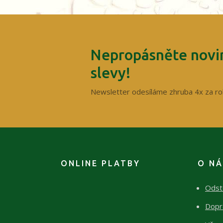
Nepropásněte novin
slevy!
Newsletter odesíláme zhruba 4x za ro
ONLINE PLATBY
O N
Odst
Dopr