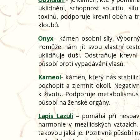
uklidnění, schopnost soucitu, síl
toxinů, podporuje krevní oběh a trá
kloubů.
Onyx
– kámen osobní síly. Výborný
Pomůže nám jít svou vlastní ces
uklidňuje duši. Odstraňuje krevní
působí proti vypadávání vlasů.
Karneol
- kámen, který nás stabili
pochopit a zjemnit okolí. Negativn
k životu. Podporuje metabolismus a
působí na ženské orgány.
Lapis Lazuli
– pomáhá při nespavost
harmonie v mezilidských vztazíc
takovou jaká je. Pozitivně působí na