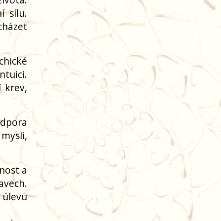
 sílu.
cházet
chické
tuici.
 krev,
odpora
mysli,
rnost a
avech.
í úlevu