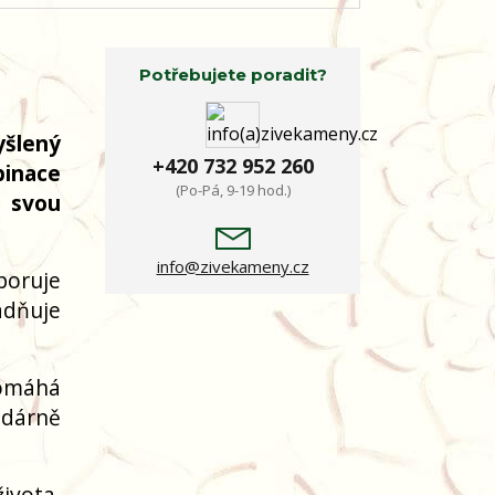
Potřebujete poradit?
yšlený
+420 732 952 260
binace
(Po-Pá, 9-19 hod.)
m svou
info@zivekameny.cz
dporuje
adňuje
pomáhá
odárně
ivota.