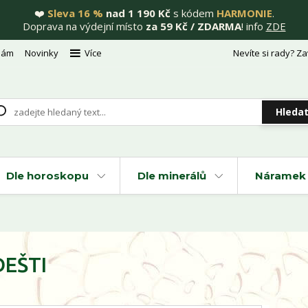
❤️
Sleva 16 %
nad 1 190 Kč
s kódem
HARMONIE
.
Doprava na výdejní místo
za 59 Kč / ZDARMA
! info
ZDE
nám
Novinky
Více
Nevíte si rady? Za
Hleda
Dle horoskopu
Dle minerálů
Náramek 
DEŠTI