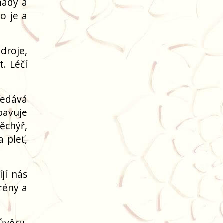
mady a
o je a
droje,
. Léčí
ředává
Zbavuje
ěchýř,
 pleť,
jí nás
grény a
ůvěru,