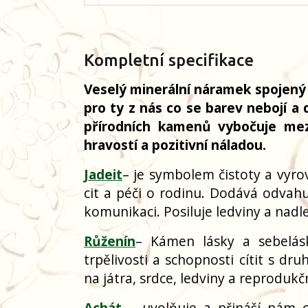
Kompletní specifikace
Veselý minerální náramek spojen
pro ty z nás co se barev nebojí a 
přírodních kamenů vybočuje mez
hravostí a pozitivní náladou.
Jadeit
– je symbolem čistoty a vyrov
cit a péči o rodinu. Dodává odvah
komunikaci. Posiluje ledviny a nadl
Růženín
– Kámen lásky a sebelásk
trpělivosti a schopnosti cítit s d
na játra, srdce, ledviny a reprodukč
Achát
– uvolňuje a přináší nám 