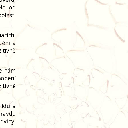
ělo od
olesti
acích.
dění a
itivně
je nám
hopení
itivně
lidu a
pravdu
edviny,