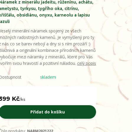
Náramek z minerálu jadeitu, růženínu, achátu,
ametystu, tyrkysu, tygřího oka, citrínu,
křišťálu, obsidiánu, onyxu, karneolu a lapisu
lazuli
Veselý minerální náramek spojený ze všech
možných radostných kamenů. Je vymyšlený pro ty
z nás co se barev nebojí a dny si s ním prozáří :)
Bláznivá a originální kombinace přírodních kamenů
vybočuje mezi náramky z minerálů, které pro Vás
tvořím svou hravostí a pozitivní náladou.
celý popis
Dostupnost
skladem
399 Kč
/
ks
Přidat do košíku
Číslo produktu:
NARM2021222