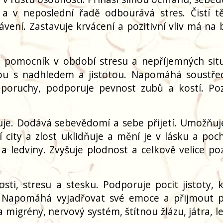
u a v neposlední řadě odbourává stres. Čistí t
vení. Zastavuje krvácení a pozitivní vliv má na b
 pomocník v období stresu a nepříjemných situ
tou s nadhledem a jistotou. Napomáhá soustře
 poruchy, podporuje pevnost zubů a kostí. Poz
zuje. Dodává sebevědomí a sebe přijetí. Umožňu
í city a zlost uklidňuje a mění je v lásku a poc
 ledviny. Zvyšuje plodnost a celkově velice poz
i, stresu a stesku. Podporuje pocit jistoty, k
h. Napomáhá vyjadřovat své emoce a přijmout 
 migrény, nervový systém, štítnou žlázu, játra, l