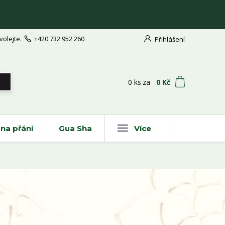
volejte.
+420 732 952 260
Přihlášení
t
0
ks
za
0 Kč
na přání
Gua Sha
Více