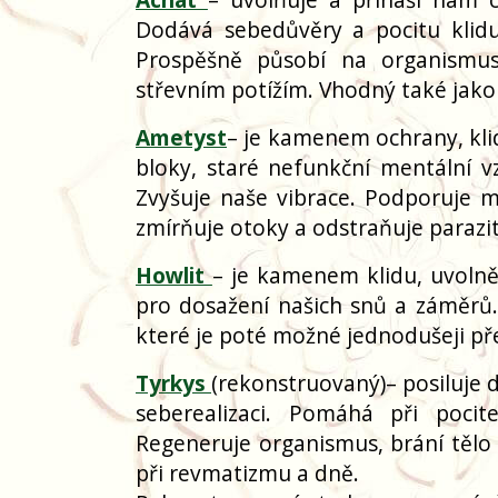
Dodává sebedůvěry a pocitu klidu 
Prospěšně působí na organismus
střevním potížím. Vhodný také jak
Ametyst
– je kamenem ochrany, kli
bloky, staré nefunkční mentální vz
Zvyšuje naše vibrace. Podporuje m
zmírňuje otoky a odstraňuje parazit
Howlit
–
je kamenem klidu, uvolně
pro dosažení našich snů a záměrů
které je poté možné jednodušeji p
Tyrkys
(rekonstruovaný)
– posiluje 
seberealizaci. Pomáhá při pocit
Regeneruje organismus, brání tělo p
při revmatizmu a dně.