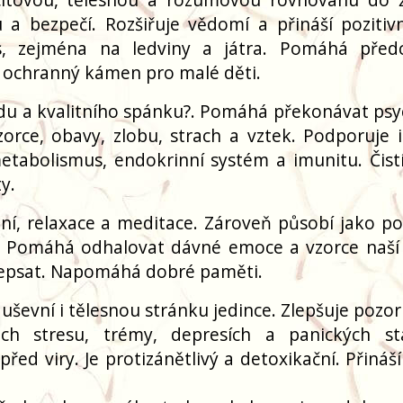
a bezpečí. Rozšiřuje vědomí a přináší pozitivní
, zejména na ledviny a játra. Pomáhá před
o ochranný kámen pro malé děti.
du a kvalitního spánku?. Pomáhá překonávat psy
orce, obavy, zlobu, strach a vztek. Podporuje in
etabolismus, endokrinní systém a imunitu. Čistí
y.
ní, relaxace a meditace. Zároveň působí jako p
. Pomáhá odhalovat dávné emoce a vzorce naší 
řepsat. Napomáhá dobré paměti.
duševní i tělesnou stránku jedince. Zlepšuje pozo
ech stresu, trémy, depresích a panických st
řed viry. Je protizánětlivý a detoxikační. Přináš