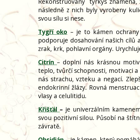
Rekonstruovaný
tyrkys znamená, 
následně z nich byly vyrobeny kuli
svou sílu si nese.
Tygří oko
– je to kámen ochrany a
podporuje dosahování našich cílů a
zrak, krk, pohlavní orgány. Urychluj
Citrín
– doplní nás krásnou motiva
teplo, tvůrčí schopnosti, motivaci a
nás strachu, vzteku a negací. Zlepš
endokrinní žlázy. Rovná menstrua
vlasy a celulitidu.
Křišťál
–
je univerzálním kamenem s
svou pozitivní silou. Působí na štít
závratě.
Obsidián
– je kámen, který pomáhá 