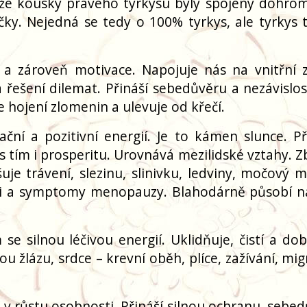
že kousky pravého tyrkysu byly spojeny dohro
čky. Nejedná se tedy o 100% tyrkys, ale tyrkys t
 zároveň motivace. Napojuje nás na vnitřní z
 řešení dilemat. Přináší sebedůvěru a nezávislost
e hojení zlomenin a ulevuje od křečí.
ční a pozitivní energií. Je to kámen slunce. P
 s tím i prosperitu. Urovnává mezilidské vztahy. 
uje trávení, slezinu, slinivku, ledviny, močový m
ci a symptomy menopauzy. Blahodárně působí na
e silnou léčivou energií. Uklidňuje, čistí a dobí
nou žlázu, srdce – krevní oběh, plíce, zažívání, mi
v růstu osobnosti. Přináší silnou ochranu, sebed