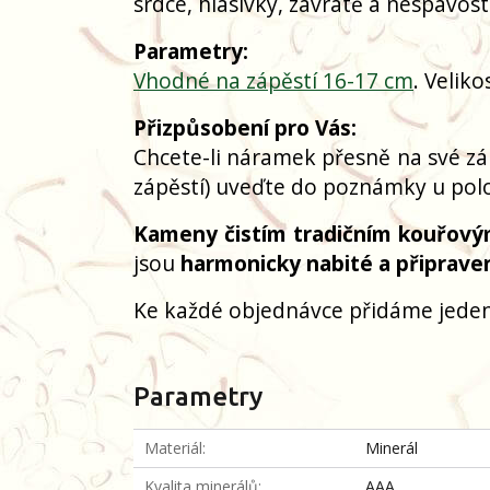
srdce, hlasivky, závratě a nespavost
Parametry:
Vhodné na zápěstí 16-17 cm
. Velik
Přizpůsobení pro Vás:
Chcete-li náramek přesně na své zá
zápěstí) uveďte do poznámky u polo
Kameny čistím tradičním kouřový
jsou
harmonicky nabité a připrave
Ke každé objednávce přidáme jeden
Parametry
Materiál
Minerál
Kvalita minerálů
AAA