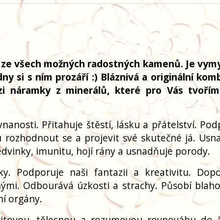
ý ze všech možných radostných kamenů. Je vym
dny si s ním prozáří :) Bláznivá a originální kom
i náramky z minerálů, které pro Vás tvoří
nanosti. Přitahuje štěstí, lásku a přátelství. Po
u rozhodnout se a projevit své skutečné já. Usn
edvinky, imunitu, hojí rány a usnadňuje porody.
y. Podporuje naši fantazii a kreativitu. Do
ruhými. Odbourává úzkosti a strachy. Působí blah
ní orgány.
citovou, tělesnou a rozumovou rovnováhu do ž