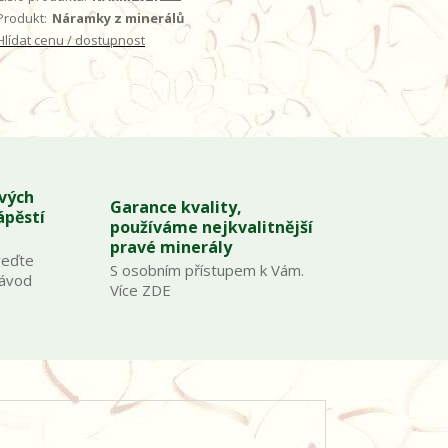
Produkt:
Náramky z minerálů
Hlídat cenu / dostupnost
ových
Garance kvality,
ápěstí
používáme nejkvalitnější
pravé minerály
veďte
S osobním přístupem k Vám.
Návod
Více ZDE