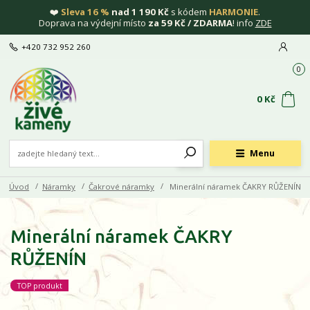
❤️
Sleva 16 %
nad 1 190 Kč
s kódem
HARMONIE
.
Doprava na výdejní místo
za 59 Kč / ZDARMA
! info
ZDE
+420 732 952 260
0
0 Kč
Menu
Úvod
Náramky
Čakrové náramky
Minerální náramek ČAKRY RŮŽENÍN
Minerální náramek ČAKRY
RŮŽENÍN
TOP produkt