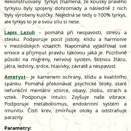
Rekonstruovaný
tyrkys znamená, že kousky pravého
tyrkysu byly spojeny dohromady a následně z nich
byly vyrobeny kuličky. Nejedná se tedy o 100% tyrkys,
ale tyrkys to je a svou sílu si nese.
Lapis Lazuli
– pomáhá při nespavosti, stresu a
stesku. Podporuje pocit jistoty, klidu a harmonie
v mezilidských vztazích. Napomáhá vyjadřovat své
emoce a přijmout pravdu takovou jaká je. Pozitivně
působí na migrény, nervový systém, štítnou žlázu,
játra, ledviny, srdce, hlasivky, závratě a nespavost.
Ametyst
– je kamenem ochrany, klidu a kvalitního
spánku. Pomáhá překonávat psychické bloky, staré
nefunkční mentální vzorce, obavy, zlobu, strach a
vztek. Podporuje intuici. Zvyšuje naše vibrace.
Podporuje metabolismus, endokrinní systém a
imunitu. Čistí krev, zmírňuje otoky a odstraňuje
parazity.
Parametry: