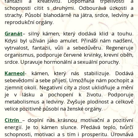
fantazii a kreativitu. Dopomáhá trpělivosti a
schopnosti cítit s druhými. Odbourává úzkosti a
strachy. Působí blahodárně na játra, srdce, ledviny a
reprodukční orgány.
Granát
– silný kámen, který dodává klid a touhu.
Kdysi byl užíván jako amulet. Přináší nám nadšení,
vytrvalost, fantazii, vůli a sebedůvěru. Regeneruje
organismus, podporuje červené krvinky, krevní oběh,
srdce. Upravuje hormonální a sexuální poruchy.
Karneol
- kámen, který nás stabilizuje. Dodává
sebevědomí a sebe přijetí. Umožňuje nám pochopit a
zjemnit okolí. Negativní city a zlost uklidňuje a mění
je v lásku a pochopení k životu. Podporuje
metabolismus a ledviny. Zvyšuje plodnost a celkově
velice pozitivně působí na ženské orgány.
Citrín
– doplní nás krásnou motivační a pozitivní
energií. Je to kámen slunce. Předává teplo, tvůrčí
schopnosti, motivaci a s tím i prosperitu. Urovnává