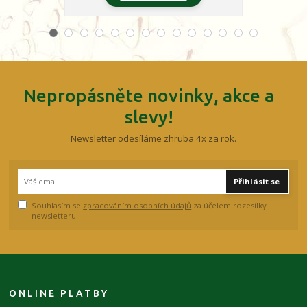
Nepropásněte novinky, akce a
slevy!
Newsletter odesíláme zhruba 4x za rok.
Přihlásit se
Souhlasím se
zpracováním osobních údajů
za účelem rozesílky
newsletteru.
ONLINE PLATBY