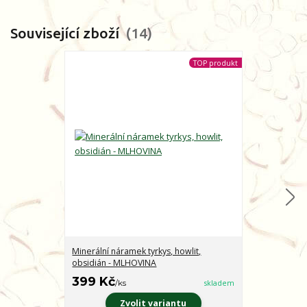
Související zboží
14
TOP produkt
Minerální náramek tyrkys, howlit,
Minerální nár
obsidián - MLHOVINA
CHARAKTER
399 Kč
399 Kč
/
ks
skladem
/
ks
Zvolit variantu
Z