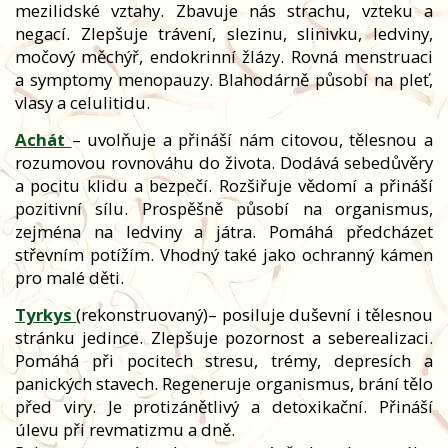
mezilidské vztahy. Zbavuje nás strachu, vzteku a
negací. Zlepšuje trávení, slezinu, slinivku, ledviny,
močový měchýř, endokrinní žlázy. Rovná menstruaci
a symptomy menopauzy. Blahodárně působí na pleť,
vlasy a celulitidu.
Achát
– uvolňuje a přináší nám citovou, tělesnou a
rozumovou rovnováhu do života. Dodává sebedůvěry
a pocitu klidu a bezpečí. Rozšiřuje vědomí a přináší
pozitivní sílu. Prospěšně působí na organismus,
zejména na ledviny a játra. Pomáhá předcházet
střevním potížím. Vhodný také jako ochranný kámen
pro malé děti.
Tyrkys
(rekonstruovaný)– posiluje duševní i tělesnou
stránku jedince. Zlepšuje pozornost a seberealizaci.
Pomáhá při pocitech stresu, trémy, depresích a
panických stavech. Regeneruje organismus, brání tělo
před viry. Je protizánětlivý a detoxikační. Přináší
úlevu při revmatizmu a dně.