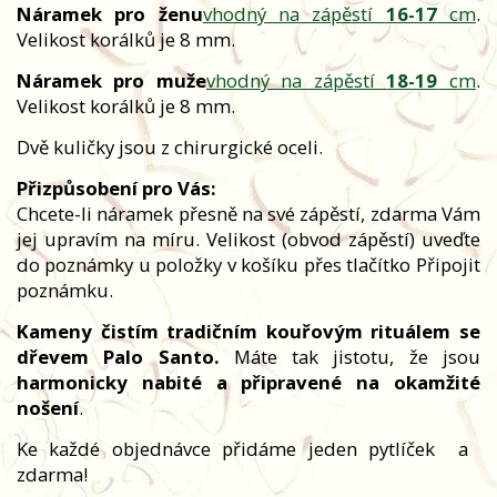
Náramek pro ženu
vhodný na zápěstí
16-17
cm
.
Velikost korálků je 8 mm.
Náramek pro muže
vhodný na zápěstí
18-19
cm
.
Velikost korálků je 8 mm.
Dvě kuličky jsou z chirurgické oceli.
Přizpůsobení pro Vás:
Chcete-li náramek přesně na své zápěstí, zdarma Vám
jej upravím na míru. Velikost (obvod zápěstí) uveďte
do poznámky u položky v košíku přes tlačítko Připojit
poznámku.
Kameny čistím tradičním kouřovým rituálem se
dřevem Palo Santo.
Máte tak jistotu, že jsou
harmonicky nabité a připravené na okamžité
nošení
.
Ke každé objednávce přidáme jeden pytlíček
a
zdarma!