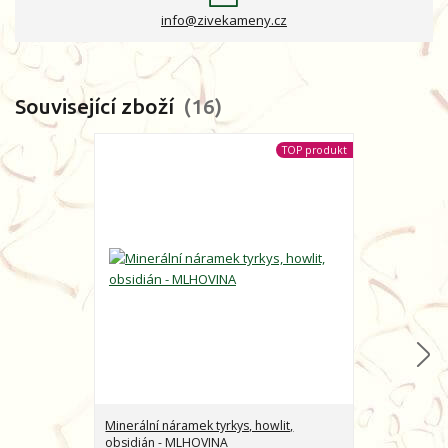
info@zivekameny.cz
Související zboží
16
TOP produkt
Minerální náramek tyrkys, howlit,
Minerální nár
obsidián - MLHOVINA
CHARAKTER