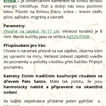
Křišťál
–
je univerzálním kamenem se silnou léčivou
energií. Uklidňuje, čistí a dobíjí nás svou pozitivní
silou. Působí na štítnou žlázu, srdce – krevní oběh,
plíce, zažívání, migrény a závratě.
Parametry:
Vhodné na zápěstí 16-17 cm
. Velikost korálků je 8
mm. Menší kuličky jsou ze stříbra
Ag925/1000
.
Přizpůsobení pro Vás:
Chcete-li náramek přesně na své zápěstí, zdarma Vám
jej upravím na míru. Velikost (obvod zápěstí) uveďte
do poznámky u položky v košíku přes tlačítko Připojit
poznámku.
Kameny čistím tradičním kouřovým rituálem se
dřevem Palo Santo.
Máte tak jistotu, že jsou
harmonicky nabité a připravené na okamžité
nošení
.
Ke každé objednávce přidáme jeden pytlíček
a