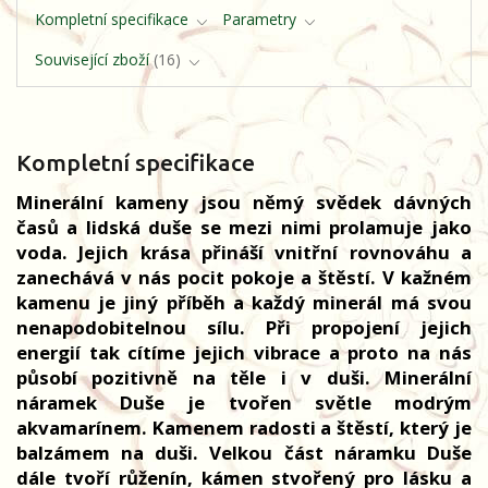
Kompletní specifikace
Parametry
Související zboží
16
Kompletní specifikace
Minerální kameny jsou němý svědek dávných
časů a lidská duše se mezi nimi prolamuje jako
voda. Jejich krása přináší vnitřní rovnováhu a
zanechává v nás pocit pokoje a štěstí. V kažném
kamenu je jiný příběh a každý minerál má svou
nenapodobitelnou sílu. Při propojení jejich
energií tak cítíme jejich vibrace a proto na nás
působí pozitivně na těle i v duši. Minerální
náramek Duše je tvořen světle modrým
akvamarínem. Kamenem radosti a štěstí, který je
balzámem na duši. Velkou část náramku Duše
dále tvoří růženín, kámen stvořený pro lásku a