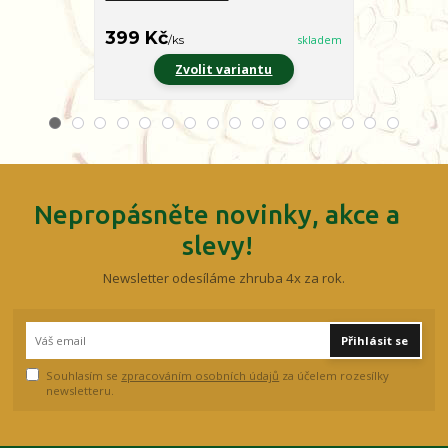
399 Kč
399 Kč
/
ks
skladem
/
ks
Zvolit variantu
Z
Nepropásněte novinky, akce a
slevy!
Newsletter odesíláme zhruba 4x za rok.
Přihlásit se
Souhlasím se
zpracováním osobních údajů
za účelem rozesílky
newsletteru.