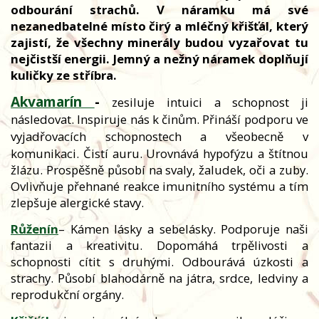
odbourání strachů. V náramku má své
nezanedbatelné místo čirý a mléčný křišťál, který
zajistí, že všechny minerály budou vyzařovat tu
nejčistší energii. Jemný a nežný náramek doplňují
kuličky ze stříbra.
Akvamarín
-
zesiluje intuici a schopnost ji
následovat. Inspiruje nás k činům. Přináší podporu ve
vyjadřovacích schopnostech a všeobecně v
komunikaci. Čistí auru.
U
rovnává hypofýzu a štítnou
žlázu. Prospěšně působí na svaly, žaludek, oči a zuby.
Ovlivňuje přehnané reakce imunitního systému a tím
zlepšuje alergické stavy.
Růženín
– Kámen lásky a sebelásky. Podporuje naši
fantazii a kreativitu. Dopomáhá trpělivosti a
schopnosti cítit s druhými. Odbourává úzkosti a
strachy. Působí blahodárně na játra, srdce, ledviny a
reprodukční orgány.