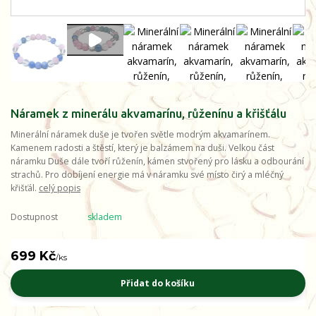
Náramek z minerálu akvamarínu, růženínu a křišťálu
Minerální náramek duše je tvořen světle modrým akvamarínem.
Kamenem radosti a štěstí, který je balzámem na duši. Velkou část
náramku Duše dále tvoří růženín, kámen stvořený pro lásku a odbourání
strachů. Pro dobíjení energie má v náramku své místo čirý a mléčný
křišťál.
celý popis
Dostupnost
skladem
699 Kč
/
ks
Přidat do košíku