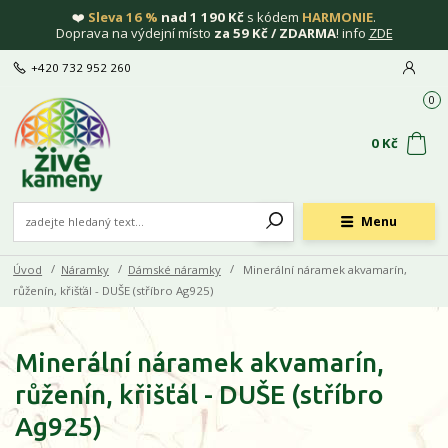
❤️
Sleva 16 %
nad 1 190 Kč
s kódem
HARMONIE
.
Doprava na výdejní místo
za 59 Kč / ZDARMA
! info
ZDE
+420 732 952 260
0
0 Kč
Menu
Úvod
Náramky
Dámské náramky
Minerální náramek akvamarín,
růženín, křišťál - DUŠE (stříbro Ag925)
Minerální náramek akvamarín,
růženín, křišťál - DUŠE (stříbro
Ag925)