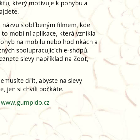
ktu, který motivuje k pohybu a
ajdete.
názvu s oblíbeným filmem, kde
to mobilní aplikace, která vznikla
 pohyb na mobilu nebo hodinkách a
ných spolupracujících e-shopů.
znete slevy například na Zoot,
Nemusíte dřít, abyste na slevy
 jen si chvíli počkáte.
a
www.gumpido.cz