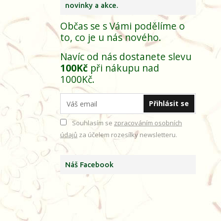
novinky a akce.
Občas se s Vámi podělíme o
to, co je u nás nového.
Navíc od nás dostanete slevu
100Kč
při nákupu nad
1000Kč.
Přihlásit se
Souhlasím se
zpracováním osobních
údajů
za účelem rozesílky newsletteru.
Náš Facebook