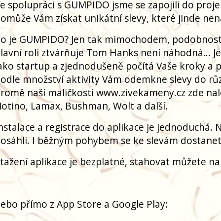
e spolupráci s GUMPIDO jsme se zapojili do proje
omůže Vám získat unikátní slevy, které jinde nen
o je GUMPIDO? Jen tak mimochodem, podobnost 
lavní roli ztvárňuje Tom Hanks není náhodná... Je 
ako startup a zjednodušeně počítá Vaše kroky a
odle množství aktivity Vám odemkne slevy do růz
romě naší maličkosti www.zivekameny.cz zde nale
otino, Lamax, Bushman, Wolt a další.
nstalace a registrace do aplikace je jednoduchá. 
osáhli. I běžným pohybem se ke slevám dostanete,
tažení aplikace je bezplatné, stahovat můžete n
ebo přímo z App Store a Google Play: