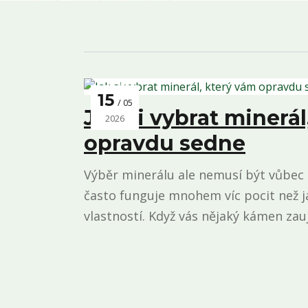
15
05
Jak si vybrat minerál
2026
opravdu sedne
Výběr minerálu ale nemusí být vůbec s
často funguje mnohem víc pocit než 
vlastností. Když vás nějaký kámen zauj