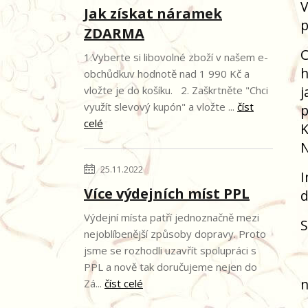
V
Jak získat náramek
p
ZDARMA
C
1.Vyberte si libovolné zboží v našem e-
h
obchůdkuv hodnotě nad 1 990 Kč a
j
vložte je do košíku. 2. Zaškrtněte "Chci
využít slevový kupón" a vložte ...
číst
p
celé
K
N
25.11.2022
I
Více výdejních míst PPL
d
Výdejní místa patří jednoznačně mezi
S
nejoblíbenější způsoby dopravy. Proto
jsme se rozhodli uzavřít spolupráci s
PPL a nově tak doručujeme nejen do
n
Zá...
číst celé