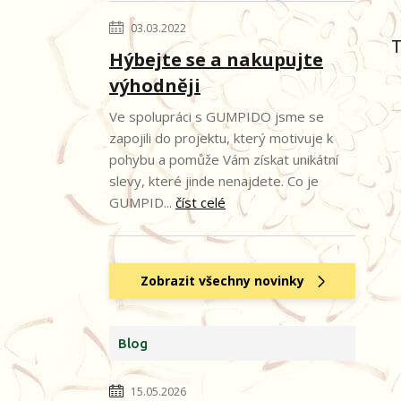
03.03.2022
T
Hýbejte se a nakupujte
výhodněji
Ve spolupráci s GUMPIDO jsme se
zapojili do projektu, který motivuje k
pohybu a pomůže Vám získat unikátní
slevy, které jinde nenajdete. Co je
GUMPID...
číst celé
Zobrazit všechny novinky
Blog
15.05.2026