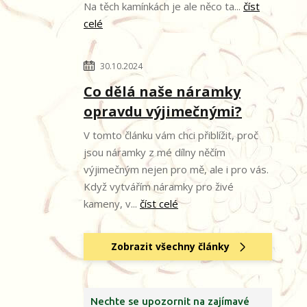
Na těch kamínkách je ale něco ta...
číst
celé
30.10.2024
Co dělá naše náramky
opravdu výjimečnými?
V tomto článku vám chci přiblížit, proč
jsou náramky z mé dílny něčím
výjimečným nejen pro mě, ale i pro vás.
Když vytvářím náramky pro živé
kameny, v...
číst celé
Zobrazit všechny články
Nechte se upozornit na zajímavé