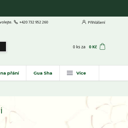
volejte.
+420 732 952 260
Přihlášení
t
0
ks
za
0 Kč
na přání
Gua Sha
Více
i