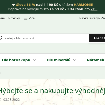
❤️
Sleva 16 %
nad 1 190 Kč
s kódem
HARMONIE
.
Doprava na výdejní místo
za 59 Kč / ZDARMA
! info
ZDE
nám
Novinky
Více
Nevíte si rady? Za
Hleda
Dle horoskopu
Dle minerálů
Náramek 
i
Hýbejte se a nakupujte výhodněj
03.03.2022