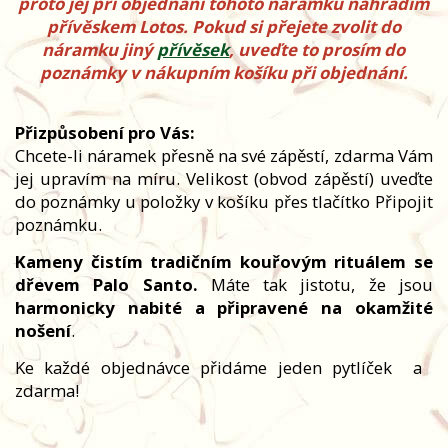
proto jej při objednání tohoto náramku nahradím
přívěskem Lotos. Pokud si přejete zvolit do
náramku jiný
přívěsek
, uveďte to prosím do
poznámky v nákupním košíku při objednání.
Přizpůsobení pro Vás:
Chcete-li náramek přesně na své zápěstí, zdarma Vám
jej upravím na míru. Velikost (obvod zápěstí) uveďte
do poznámky u položky v košíku přes tlačítko Připojit
poznámku.
Kameny čistím tradičním kouřovým rituálem se
dřevem Palo Santo.
Máte tak jistotu, že jsou
harmonicky nabité a připravené na okamžité
nošení
.
Ke každé objednávce přidáme jeden pytlíček
a
zdarma!