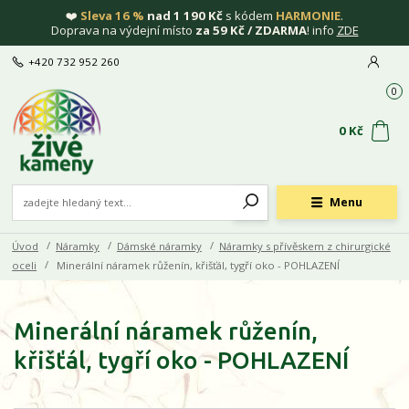
❤️
Sleva 16 %
nad 1 190 Kč
s kódem
HARMONIE
.
Doprava na výdejní místo
za 59 Kč / ZDARMA
! info
ZDE
+420 732 952 260
0
0 Kč
Menu
Úvod
Náramky
Dámské náramky
Náramky s přívěskem z chirurgické
oceli
Minerální náramek růženín, křišťál, tygří oko - POHLAZENÍ
Minerální náramek růženín,
křišťál, tygří oko - POHLAZENÍ