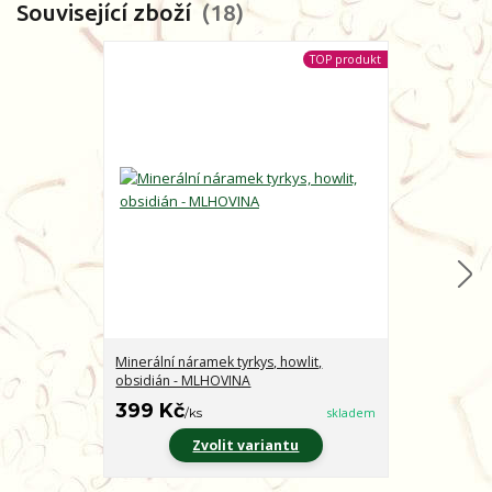
Související zboží
18
TOP produkt
Minerální náramek tyrkys, howlit,
Minerální nár
obsidián - MLHOVINA
CHARAKTER
399 Kč
399 Kč
/
ks
skladem
/
ks
Zvolit variantu
Z