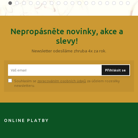
Nepropásněte novinky, akce a
slevy!
Newsletter odesíláme zhruba 4x za rok.
Přihlásit se
Souhlasím se
zpracováním osobních údajů
za účelem rozesílky
newsletteru.
ONLINE PLATBY