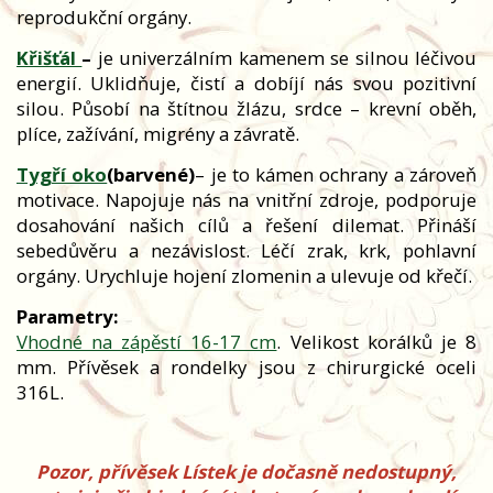
reprodukční orgány.
Křišťál
–
je univerzálním kamenem se silnou léčivou
energií. Uklidňuje, čistí a dobíjí nás svou pozitivní
silou. Působí na štítnou žlázu, srdce – krevní oběh,
plíce, zažívání, migrény a závratě.
Tygří oko
(barvené)
– je to kámen ochrany a zároveň
motivace. Napojuje nás na vnitřní zdroje, podporuje
dosahování našich cílů a řešení dilemat. Přináší
sebedůvěru a nezávislost. Léčí zrak, krk, pohlavní
orgány. Urychluje hojení zlomenin a ulevuje od křečí.
Parametry:
Vhodné na zápěstí 16-17 cm
. Velikost korálků je 8
mm. Přívěsek a rondelky jsou z chirurgické oceli
316L.
Pozor, přívěsek Lístek je dočasně nedostupný,