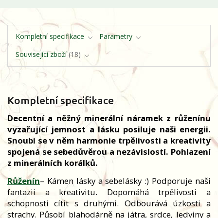
Kompletní specifikace
Parametry
Související zboží
18
Kompletní specifikace
Decentní a něžný minerální náramek z růženínu
vyzařující jemnost a lásku posiluje naši energii.
Snoubí se v něm harmonie trpělivosti a kreativity
spojená se sebedůvěrou a nezávislostí. Pohlazení
z minerálních korálků.
Růženín
– Kámen lásky a sebelásky :) Podporuje naši
fantazii a kreativitu. Dopomáhá trpělivosti a
schopnosti cítit s druhými. Odbourává úzkosti a
strachy. Působí blahodárně na játra, srdce, ledviny a