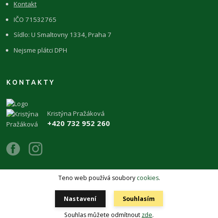
Kontakt
IČO 71532765
Sídlo: U Smaltovny 1334, Praha 7
Nejsme plátci DPH
KONTAKTY
Kristýna Pražáková
+420 732 952 260
Teno web používá soubory
cookies
.
Copyright 2026 © ŽIVÉKAMENY Kristýna Pražáková
Nastavení
Souhlasím
Vytvořeno na
Eshop-rychle.cz
Souhlas můžete odmítnout
zde
.