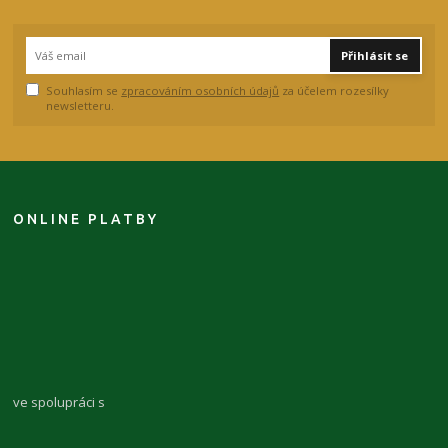
Přihlásit se
Souhlasím se
zpracováním osobních údajů
za účelem rozesílky
newsletteru.
ONLINE PLATBY
ve spolupráci s