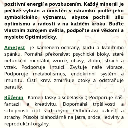
pozitivní energií a povzbuzením. Každý minerál je
pečlivě vybrán a umístěn v náramku podle jeho
symbolického významu, abyste pocítili sílu
optimismu a radosti v na každém kroku. Buďte
vlastním zdrojem světla, podpořte své vědomí a
myslete Optimisticky.
Ametyst
– je kamenem ochrany, klidu a kvalitního
spánku. Pomáhá překonávat psychické bloky, staré
nefunkční mentální vzorce, obavy, zlobu, strach a
vztek. Podporuje intuici. Zvyšuje naše vibrace.
Podporuje metabolismus, endokrinní systém a
imunitu. Čistí krev, zmírňuje otoky a odstraňuje
parazity.
Růženín
– Kámen lásky a sebelásky :) Podporuje naši
fantazii a kreativitu. Dopomáhá trpělivosti a
schopnosti cítit s druhými. Odbourává úzkosti a
strachy. Působí blahodárně na játra, srdce, ledviny a
reprodukční orgány.