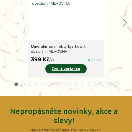
Minerální náramek tyrkys, howlit,
Minerální nár
obsidián - MLHOVINA
CHARAKTER
399 Kč
399 Kč
/
ks
skladem
/
ks
Zvolit variantu
Z
Nepropásněte novinky, akce a
slevy!
Newsletter odesíláme zhruba 4x za rok.