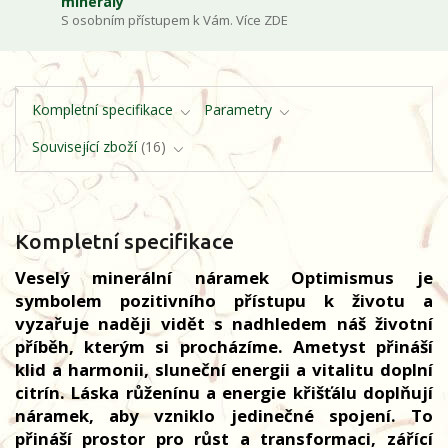
minerály
S osobním přístupem k Vám. Více ZDE
Kompletní specifikace
Parametry
Související zboží
16
Kompletní specifikace
Veselý minerální náramek Optimismus je
symbolem pozitivního přístupu k životu a
vyzařuje naději vidět s nadhledem náš životní
příběh, kterým si procházíme. Ametyst přináší
klid a harmonii, sluneční energii a vitalitu doplní
citrín. Láska růženínu a energie křišťálu doplňují
náramek, aby vzniklo jedinečné spojení. To
přináší prostor pro růst a transformaci, zářící