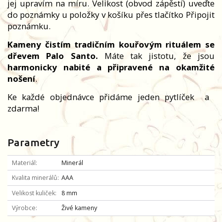
jej upravím na míru. Velikost (obvod zápěstí) uveďte
do poznámky u položky v košíku přes tlačítko Připojit
poznámku.
Kameny čistím tradičním kouřovým rituálem se
dřevem Palo Santo.
Máte tak jistotu, že jsou
harmonicky nabité a připravené na okamžité
nošení
.
Ke každé objednávce přidáme jeden pytlíček
a
zdarma!
Parametry
Materiál
Minerál
Kvalita minerálů
AAA
Velikost kuliček
8 mm
Výrobce
Živé kameny