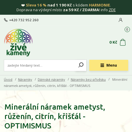
❤️
Sleva 16 %
nad 1 190 Kč
s kódem
HARMONIE
.
Doprava na výdejní místo
za 59 Kč / ZDARMA
! info
ZDE
+420 732 952 260
0
0 Kč
Menu
Úvod
Náramky
Dámské náramky
Náramky bez přívěsku
Minerální
náramek ametyst, růženín, citrín, křišťál - OPTIMISMUS
Minerální náramek ametyst,
růženín, citrín, křišťál -
OPTIMISMUS