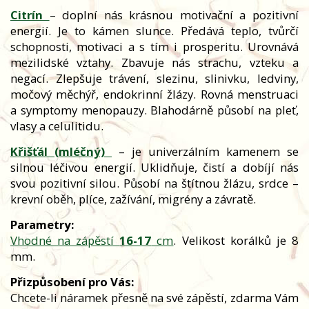
Citrín
– doplní nás krásnou motivační a pozitivní
energií. Je to kámen slunce. Předává teplo, tvůrčí
schopnosti, motivaci a s tím i prosperitu. Urovnává
mezilidské vztahy. Zbavuje nás strachu, vzteku a
negací. Zlepšuje trávení, slezinu, slinivku, ledviny,
močový měchýř, endokrinní žlázy. Rovná menstruaci
a symptomy menopauzy. Blahodárně působí na pleť,
vlasy a celulitidu.
Křišťál (mléčný)
– je univerzálním kamenem se
silnou léčivou energií. Uklidňuje, čistí a dobíjí nás
svou pozitivní silou. Působí na štítnou žlázu, srdce –
krevní oběh, plíce, zažívání, migrény a závratě.
Parametry:
Vhodné na zápěstí
16-17
cm
. Velikost korálků je 8
mm.
Přizpůsobení pro Vás:
Chcete-li náramek přesně na své zápěstí, zdarma Vám