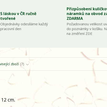
Přizpůsobení kuličk
S láskou v ČR ručně
náramků na obvod z
tvořené
ZDARMA
Objednávky odesíláme každý
Požadovanou velikost u
pracovní den
do poznámky v košíku. 
na změření ZDE
isející zboží
7
x 12 cm.