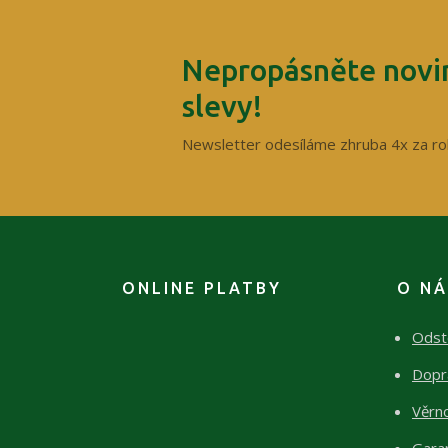
Nepropásněte novin
slevy!
Newsletter odesíláme zhruba 4x za ro
ONLINE PLATBY
O N
Odst
Dopr
Věrn