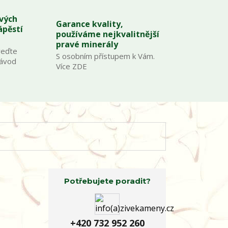
ových
Garance kvality,
ápěstí
používáme nejkvalitnější
pravé minerály
veďte
S osobním přístupem k Vám.
Návod
Více ZDE
Potřebujete poradit?
+420 732 952 260