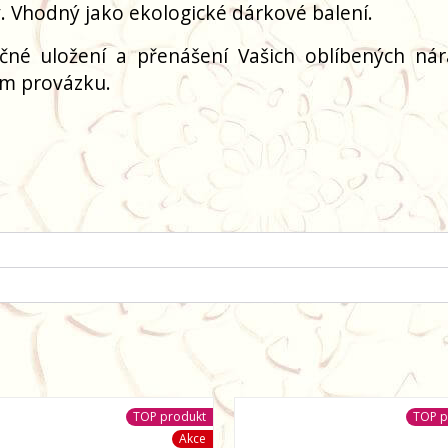
. Vhodný jako ekologické dárkové balení.
čné uložení a přenášení Vašich oblíbených ná
ím provázku.
TOP produkt
TOP p
Akce