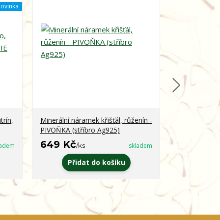
ovinka
trín,
Minerální náramek křišťál, růženín -
Minerální ná
PIVOŇKA (stříbro Ag925)
obsidián - 
649 Kč
399 Kč
ladem
/
ks
skladem
/
k
Přidat do košíku
Zvo