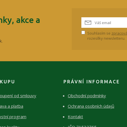
ky, akce a
Souhlasím se
zpracová
rozesílky newsletteru.
k.
ÁKUPU
PRÁVNÍ INFORMACE
oupení od smlouvy
Obchodní podmínky
ava a platba
Ochrana osobních údajů
ostní program
Kontakt