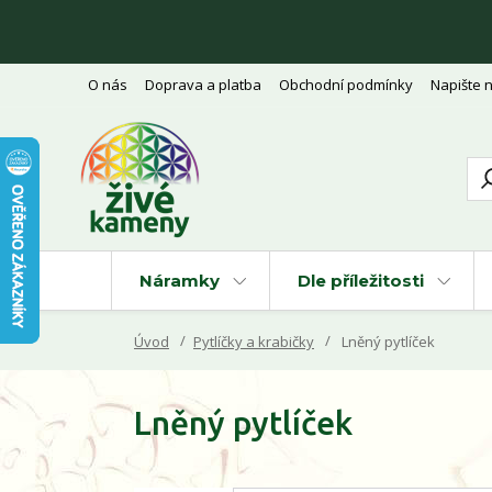
O nás
Doprava a platba
Obchodní podmínky
Napište 
Náramky
Dle příležitosti
Úvod
Pytlíčky a krabičky
Lněný pytlíček
Lněný pytlíček