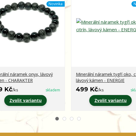
Novinka
N
rální náramek onyx, lávový
Minerální náramek tygří oko, ci
en - CHARAKTER
lávový kámen - ENERGIE
9 Kč
499 Kč
/
ks
skladem
/
ks
sk
Zvolit variantu
Zvolit variantu