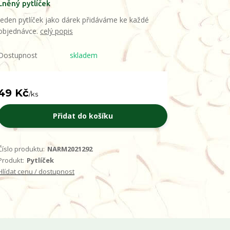
Lněný pytlíček
Jeden pytlíček jako dárek přidáváme ke každé
objednávce.
celý popis
Dostupnost
skladem
49 Kč
/
ks
Přidat do košíku
Číslo produktu:
NARM2021292
Produkt:
Pytlíček
Hlídat cenu / dostupnost