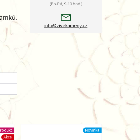
(Po-Pá, 9-19 hod.)
ramků.
info@zivekameny.cz
rodukt
Novinka
Akce