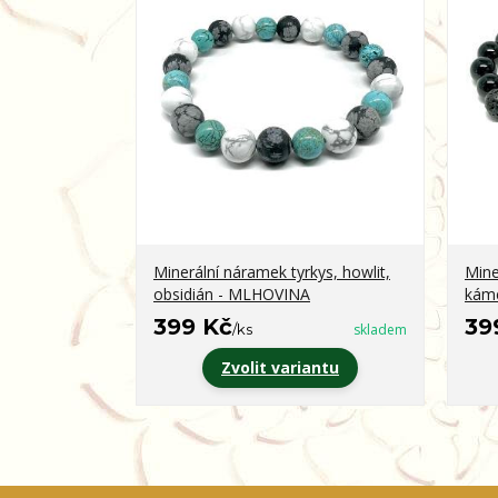
Minerální náramek tyrkys, howlit,
Mine
obsidián - MLHOVINA
kám
399 Kč
39
/
ks
skladem
Zvolit variantu