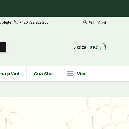
volejte.
+420 732 952 260
Přihlášení
t
0
ks
za
0 Kč
na přání
Gua Sha
Více