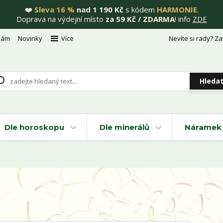
❤️
Sleva 16 %
nad 1 190 Kč
s kódem
HARMONIE
.
Doprava na výdejní místo
za 59 Kč / ZDARMA
! info
ZDE
nám
Novinky
Více
Nevíte si rady? Za
Hleda
Dle horoskopu
Dle minerálů
Náramek 